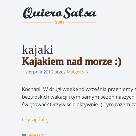
Przejdź
do
treści
kajaki
Kajakiem nad morze :)
1 sierpnia 2016
przez
Małgorzata
Kochani! W drugi weekend września pragniemy z
beztroskich wakacji i tym samym sezon naszyc
świętować? Oczywiście aktywnie :) Tym razem 
Czytaj dalej
Kategorie
Wyjazdy