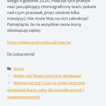
lutego o godzinie 20.00. Podczas tych praktyk
nasz początkujący choreograficzny team, pokaże
nad czym pracował, przez ostatnie kilka
miesięcy:). Nie może Was na nich zabraknąć!
Pamiętajcie, że na wszystkie nasze kursy
obowiązują zapisy:
https://www.quierosalsa.pl/zajecia/
Do zobaczenia!
Kategorie
Kursy
Nowy rok! Nowe taneczne wyzwania!
Wiosna tuż tuż! Czas na nowe taneczne
wyzwania! Kursy salsy dla początkujących i
zaawansowanych!