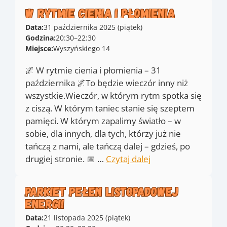
W rytmie cienia i płomienia
Data:
31 października 2025 (piątek)
Godzina:
20:30
–
22:30
Miejsce:
Wyszyńskiego 14
🌌 W rytmie cienia i płomienia – 31
października 🌌To będzie wieczór inny niż
wszystkie.Wieczór, w którym rytm spotka się
z ciszą. W którym taniec stanie się szeptem
pamięci. W którym zapalimy światło – w
sobie, dla innych, dla tych, którzy już nie
tańczą z nami, ale tańczą dalej – gdzieś, po
drugiej stronie. 📅 …
Czytaj dalej
Parkiet pełen listopadowej
energii
Data:
21 listopada 2025 (piątek)