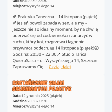
Godzina:
20:30
–
22:30
Miejsce:
Wyszyńskiego 14
🍂 Praktyka Taneczna – 14 listopada (piątek)
🍂Jesień powoli zapada w sen, ale my –
jeszcze nie.To idealny moment, by na chwilę
oderwać się od codzienności i zanurzyć w
ruchu, który koi, rozgrzewa i łagodnie
przywraca oddech. 📅 14 listopada (piątek)🕣
Godzina: 20:30 – 22:30📍 Studio Tańca
QuieroSalsa – ul. Wyszyńskiego 14, Szczecin
Zapraszamy Cię …
Czytaj dalej
Roztańczone smaki
grudniowych praktyk
Data:
12 grudnia 2025 (piątek)
Godzina:
20:30
–
22:30
Miejsce:
Wyszyńskiego 14