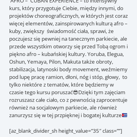
AFRO – CUBAN EXPERIENCE – to intensywny
kurs, który przygotuje Ciebie, między innymi, do
projektów choreograficznych, w których jest coraz
więcej elementów, zainspirowanych kulturą afro –
kuby, zwiększy świadomość ciała, sprawi, że
poczujesz się pewniej na tanecznym parkiecie, ale
przede wszystkim otworzy się przed Tobą ogrom i
piękno afro – kubańskiej kultury. Yoruba, Elegua,
Oshun, Yemaya, Pilon, Makuta także obroty,
stabilizacja, latynoski body movement, weźmiemy
pod lupę pracę ramion, dłoni, nóg i stóp, głowy, to
tylko niektóre z tematów, które będziemy w
czasie tego kursu poruszać
😎
Dzięki tym zajęciam
rozruszasz całe ciało, co z pewnością zaprocentuje
również na socjalowym parkiecie, ale również
zanurzysz się w tej przpięknej i bogatej kulturze
[az_blank_divider_sh height_value=”35″ class=””]