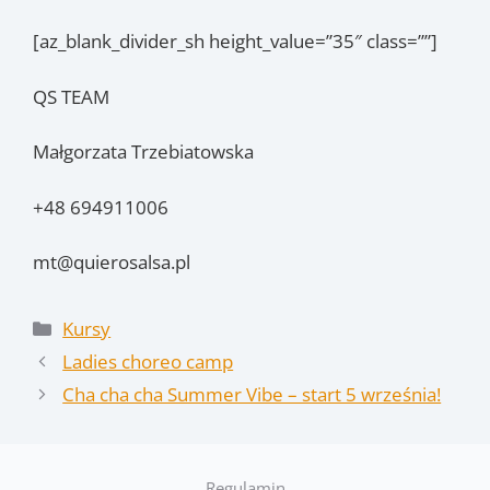
[az_blank_divider_sh height_value=”35″ class=””]
QS TEAM
Małgorzata Trzebiatowska
+48 694911006
mt@quierosalsa.pl
Kategorie
Kursy
Ladies choreo camp
Cha cha cha Summer Vibe – start 5 września!
Regulamin