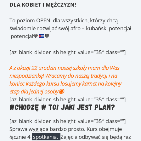
DLA KOBIET I MĘŻCZYZN!
To poziom OPEN, dla wszystkich, którzy chcą
świadomie rozwijać swój afro – kubański potencjał
potencjał
🧡
🧡
[az_blank_divider_sh height_value=”35″ class=””]
A z okazji 22 urodzin naszej szkoły mam dla Was
niespodziankę! Wracamy do naszej tradycji i na
koniec każdego kursu losujemy karnet na kolejny
etap dla jednej osoby🤩
[az_blank_divider_sh height_value=”35″ class=””]
Wchodzę w to! Jaki jest plan?
[az_blank_divider_sh height_value=”35″ class=””]
Sprawa wygląda bardzo prosto. Kurs obejmuje
łącznie 4
spotkania.
Zajęcia odbywać się będą raz