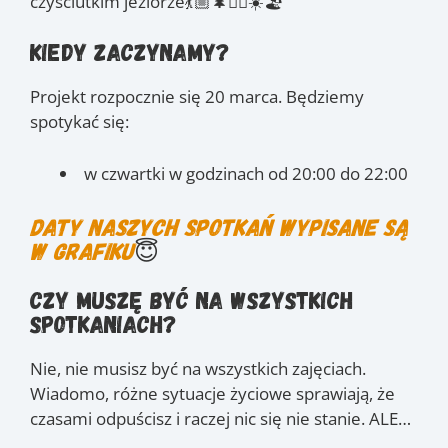
czyściutkim jeziorze💃🏼🌲🏊‍♀️☀️🏖️
Kiedy zaczynamy?
Projekt rozpocznie się 20 marca. Będziemy
spotykać się:
w czwartki w godzinach od 20:00 do 22:00
Daty naszych spotkań wypisane są
w grafiku
😇
Czy muszę być na wszystkich
spotkaniach?
Nie, nie musisz być na wszystkich zajęciach.
Wiadomo, różne sytuacje życiowe sprawiają, że
czasami odpuścisz i raczej nic się nie stanie. ALE…