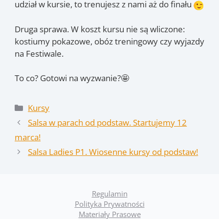
udział w kursie, to trenujesz z nami aż do finału
Druga sprawa. W koszt kursu nie są wliczone:
kostiumy pokazowe, obóz treningowy czy wyjazdy
na Festiwale.
To co? Gotowi na wyzwanie?🤩
Kategorie
Kursy
Salsa w parach od podstaw. Startujemy 12
marca!
Salsa Ladies P1. Wiosenne kursy od podstaw!
Regulamin
Polityka Prywatności
Materiały Prasowe