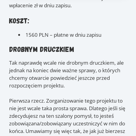
20.03
, 3.04
, 10.04
,
(czw.)
(czw.)
(czw.)
wpłacenie zł w dniu zapisu.
17.04
, 24.04
, 15.05
,
(czw.)
(czw.)
(czw.)
22.05
, 29.05
, 5.06
,
(czw.)
(czw.)
(czw.)
Koszt:
12.06
, 13.06
(czw.)
(pt.)
1560 PLN – płatne w dniu zapisu
Drobnym druczkiem
Tak naprawdę wcale nie drobnym druczkiem, ale
jednak na koniec dwie ważne sprawy, o których
chcemy otwarcie powiedzieć jeszcze przed
rozpoczęciem projektu.
Pierwsza rzecz. Zorganizowanie tego projektu to
nie jest wcale taka prosta sprawa. Dlatego jeśli się
zdecydujesz na ten szalony pomysł, to jesteś
zobowiązana/zobowiązany uczestniczyć w nim do
końca. Umawiamy się więc tak, że jak już bierzesz