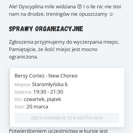
Ale! Dyscyplina mile widziana 😚 I o ile nic nie stoi
nam na drodze, treningów nie opuszczamy ☺️
Sprawy organizacyjne
Zgłoszenia przyjmujemy do wyczerpania miejsc.
Pamiętajcie, że ilość miejsc jest mocno
ograniczona.
Bersy Cortez - New Choreo
Szczegóły
Staromłyńska 6
11
Miejsce:
Ilość zajęć:
1560 PLN/os
19:30 - 21:30
Godzina:
Cena:
czwartek, piątek
czwartek, piątek
Dni:
Dni:
20 marca
20 marca
Start:
Start:
13 czerwca
Koniec:
ZAJĘCIA ODBYWAJĄ SIĘ TEŻ W NIEKTÓRE PIĄTKI
Zajęcia
Potwierdzeniem uczestnictwa w kursie jest