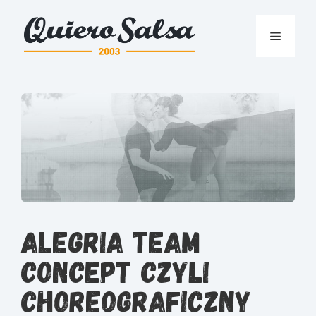
Przejdź
do
Menu
treści
Alegria Team
Concept czyli
choreograficzny