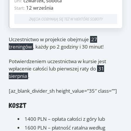
czwartek, sobota
Dni:
12 września
Start:
12 września
Start:
20 sierpnia
Koniec:
ZAJĘCIA ODBYWAJĄ SIĘ TEŻ W NIEKTÓRE SOBOTY
Zajęcia
12.09
, 19.09
, 26.09
,
(czw.)
(czw.)
(czw.)
Uczestnictwo w projekcie obejmuje
27
3.10
, 10.10
, 17.10
,
(czw.)
(czw.)
(czw.)
treningów
, każdy po 2 godziny i 30 minut!
24.10
, 7.11
, 14.11
,
(czw.)
(czw.)
(czw.)
16.11
, 21.11
, 5.12
,
(sob.)
(czw.)
(czw.)
Potwierdzeniem uczestnictwa w kursie jest
12.12
, 19.12
, 9.01
,
(czw.)
(czw.)
(czw.)
wpłacenie całości lub pierwszej raty do
31
16.01
, 18.01
, 23.01
,
(czw.)
(sob.)
(czw.)
sierpnia
.
25.01
, 30.01
, 1.02
, 6.02
,
(sob.)
(czw.)
(sob.)
(czw.)
27.02
, 9.07
, 23.07
,
(czw.)
(czw.)
(czw.)
[az_blank_divider_sh height_value=”35″ class=””]
30.07
, 6.08
, 20.08
(czw.)
(czw.)
(czw.)
Koszt
1400 PLN – opłata całości z góry lub
1600 PLN – płatność ratalna według