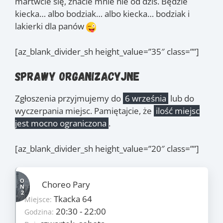
martwcie się, znacie mnie nie od dziś. Będzie
kiecka… albo bodziak… albo kiecka… bodziak i
lakierki dla panów
[az_blank_divider_sh height_value=”35″ class=””]
Sprawy organizacyjne
Zgłoszenia przyjmujemy do
6 września
lub do
wyczerpania miejsc. Pamiętajcie, że
ilość miejsc
jest mocno ograniczona
.
[az_blank_divider_sh height_value=”20″ class=””]
Szczegóły
Choreo Pary
28
Ilość zajęć:
Tkacka 64
Miejsce:
1400 PLN/os
Cena:
20:30 - 22:00
Godzina:
czwartek, sobota
Dni: