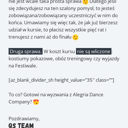
nie jest wcale taka prosta sprawa
Dlatego jeśli
się zdecydujesz na ten szalony pomysł, to jesteś
zobowiązana/zobowiązany uczestniczyć w nim do
końca. Umawiamy się więc tak, że jak już bierzesz
udział w kursie, to płacisz wszystkie pięć rat i
trenujesz z nami aż do finału
Druga sprawa.
W koszt kursu
nie są wliczone
:
kostiumy pokazowe, obóz treningowy czy wyjazdy
na Festiwale.
[az_blank_divider_sh height_value=”35″ class=””]
To co? Gotowi na wyzwania z Alegria Dance
Company?
Pozdrawiamy,
QS Team