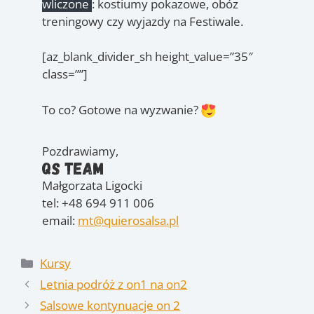
wliczone
: kostiumy pokazowe, obóz
treningowy czy wyjazdy na Festiwale.
[az_blank_divider_sh height_value=”35″
class=””]
To co? Gotowe na wyzwanie?
Pozdrawiamy,
QS Team
Małgorzata Ligocki
tel: +48 694 911 006
email:
mt@quierosalsa.pl
Kategorie
Kursy
Letnia podróż z on1 na on2
Salsowe kontynuacje on 2