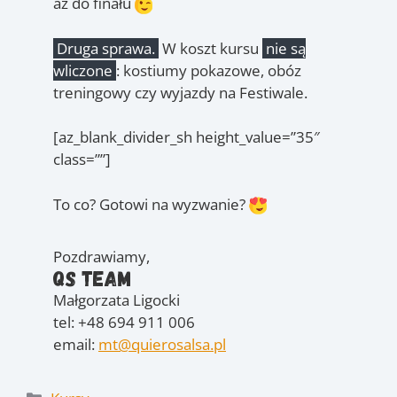
aż do finału
Druga sprawa.
W koszt kursu
nie są
wliczone
: kostiumy pokazowe, obóz
treningowy czy wyjazdy na Festiwale.
[az_blank_divider_sh height_value=”35″
class=””]
To co? Gotowi na wyzwanie?
Pozdrawiamy,
QS Team
Małgorzata Ligocki
tel: +48 694 911 006
email:
mt@quierosalsa.pl
Kategorie