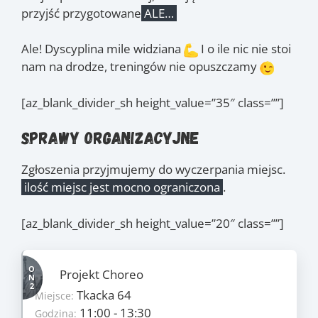
przyjść przygotowane
ALE…
Ale! Dyscyplina mile widziana
I o ile nic nie stoi
nam na drodze, treningów nie opuszczamy
[az_blank_divider_sh height_value=”35″ class=””]
Sprawy organizacyjne
Zgłoszenia przyjmujemy do wyczerpania miejsc.
ilość miejsc jest mocno ograniczona
.
[az_blank_divider_sh height_value=”20″ class=””]
Szczegóły
Projekt Choreo
15
Ilość zajęć:
Tkacka 64
Miejsce:
1390 PLN/os
Cena:
11:00 - 13:30
Godzina: