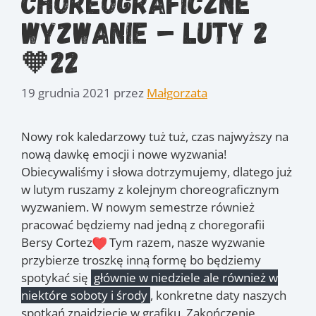
choreograficzne
wyzwanie – luty 2
🧡22
19 grudnia 2021
przez
Małgorzata
Nowy rok kaledarzowy tuż tuż, czas najwyższy na
nową dawkę emocji i nowe wyzwania!
Obiecywaliśmy i słowa dotrzymujemy, dlatego już
w lutym ruszamy z kolejnym choreograficznym
wyzwaniem. W nowym semestrze również
pracować będziemy nad jedną z choregorafii
Bersy Cortez
Tym razem, nasze wyzwanie
przybierze troszkę inną formę bo będziemy
spotykać się
głównie w niedziele ale również w
niektóre soboty i środy
, konkretne daty naszych
spotkań znajdziecie w grafiku. Zakończenie