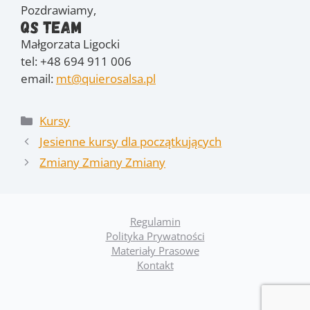
Pozdrawiamy,
QS Team
Małgorzata Ligocki
tel: +48 694 911 006
email:
mt@quierosalsa.pl
Kategorie
Kursy
Jesienne kursy dla początkujących
Zmiany Zmiany Zmiany
Regulamin
Polityka Prywatności
Materiały Prasowe
Kontakt