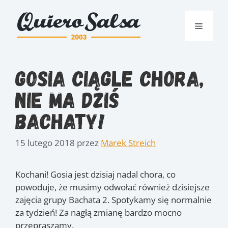
Przejdź
do
Menu
treści
Gosia ciągle chora,
nie ma dziś
Bachaty!
15 lutego 2018
przez
Marek Streich
Kochani! Gosia jest dzisiaj nadal chora, co
powoduje, że musimy odwołać również dzisiejsze
zajęcia grupy Bachata 2.
Spotykamy się normalnie
za tydzień! Za nagłą zmianę bardzo mocno
przepraszamy.