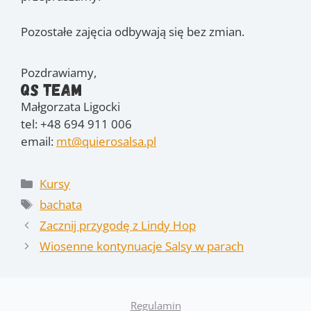
Pozostałe zajęcia odbywają się bez zmian.
Pozdrawiamy,
QS Team
Małgorzata Ligocki
tel: +48 694 911 006
email:
mt@quierosalsa.pl
Kategorie
Kursy
Tagi
bachata
Zacznij przygodę z Lindy Hop
Wiosenne kontynuacje Salsy w parach
Regulamin