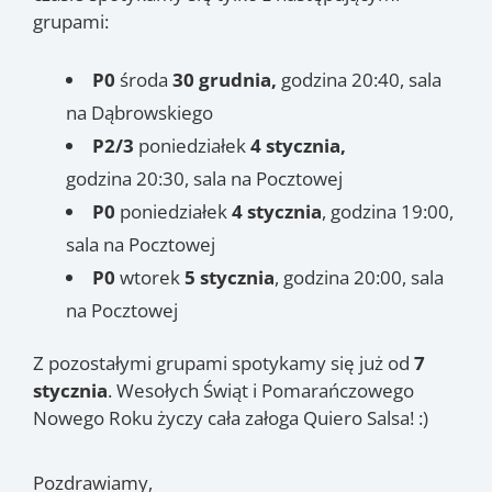
grupami:
P0
środa
30 grudnia,
godzina 20:40, sala
na Dąbrowskiego
P2/3
poniedziałek
4 stycznia,
godzina
20:30, sala na Pocztowej
P0
poniedziałek
4 stycznia
, godzina 19:00,
sala na Pocztowej
P0
wtorek
5 stycznia
, godzina
20:00, sala
na Pocztowej
Z pozostałymi grupami spotykamy się już od
7
stycznia
. Wesołych Świąt i Pomarańczowego
Nowego Roku życzy cała załoga Quiero Salsa! :)
Pozdrawiamy,