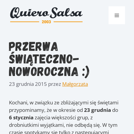
Przejdź
do
Menu
treści
Przerwa
świąteczno-
noworoczna :)
23 grudnia 2015
przez
Małgorzata
Kochani, w związku ze zbliżającymi się świętami
przypominamy, że w okresie od
23 grudnia
do
6 stycznia
zajęcia większości grup, z
drobniutkimi wyjątkami, nie odbędą się. W tym
czasie spotykamy się tylko z następującymi