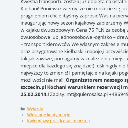
Kwestia transportu została już dopięta na ostatn
Kochani! Ponieważ wiemy, że nie możecie się j
pragnieniom chcielibyśmy zaprosić Was na pier
inaugurując nowy sezon kajakowy zabierzemy W
w kajaku dwuosobowym Cena 75 PLN za osobę
dwuosobowe lub jednoosobowe -ognisko – drewno
– transport kierowców We własnym zakresie musi
oraz przygotowane kiełbaski i napoje,i oczywiści
tak jak zawsze, pomagamy w znalezieniu miejsc w
miejsce dla każdego się znajdzie:) Jeśli nigdy ni
najwyższy to zmienić! I pamiętajcie na kajaki po
możliwości nie ma!!!
Organizatorem naszego sp
szczecin.pl
Kochani warunkiem rezerwacji mie
25.02.2014.
! Zapisy: mt@quierosalsa.pl +4869
Kategorie
Wyjazdy
Wiosenne kontynuacje
Kwietniowy practice w… marcu :)