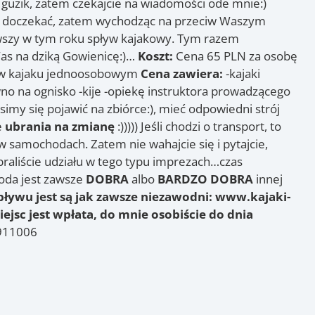
i guzik, zatem czekajcie na wiadomości ode mnie:)
uż doczekać, zatem wychodząc na przeciw Waszym
wszy w tym roku spływ kajakowy. Tym razem
as na dziką Gowienicę:)…
Koszt:
Cena 65 PLN za osobę
 w kajaku jednoosobowym
Cena zawiera:
-kajaki
 na ognisko -kije -opiekę instruktora prowadzącego
my się pojawić na zbiórce:), mieć odpowiedni strój
e
ubrania na zmianę
:))))) Jeśli chodzi o transport, to
 samochodach. Zatem nie wahajcie się i pytajcie,
e braliście udziału w tego typu imprezach…czas
goda jest zawsze
DOBRA
albo
BARDZO DOBRA
innej
ływu jest są jak zawsze niezawodni: www.kajaki-
jsc jest wpłata, do mnie osobiście do dnia
4911006