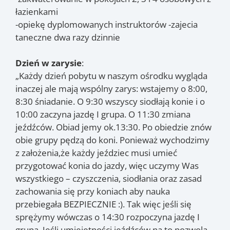
łazienkami
-opiekę dyplomowanych instruktorów -zajecia
taneczne dwa razy dzinnie
Dzień w zarysie
:
„Każdy dzień pobytu w naszym ośrodku wygląda
inaczej ale mają wspólny zarys: wstajemy o 8:00,
8:30 śniadanie. O 9:30 wszyscy siodłają konie i o
10:00 zaczyna jazdę I grupa. O 11:30 zmiana
jeźdźców. Obiad jemy ok.13:30. Po obiedzie znów
obie grupy pędzą do koni. Ponieważ wychodzimy
z założenia,że każdy jeździec musi umieć
przygotować konia do jazdy, więc uczymy Was
wszystkiego – czyszczenia, siodłania oraz zasad
zachowania się przy koniach aby nauka
przebiegała BEZPIECZNIE :). Tak więc jeśli się
sprężymy wówczas o 14:30 rozpoczyna jazdę I
grupa. Jeśli umiejętności jeźdźców na to pozwolą