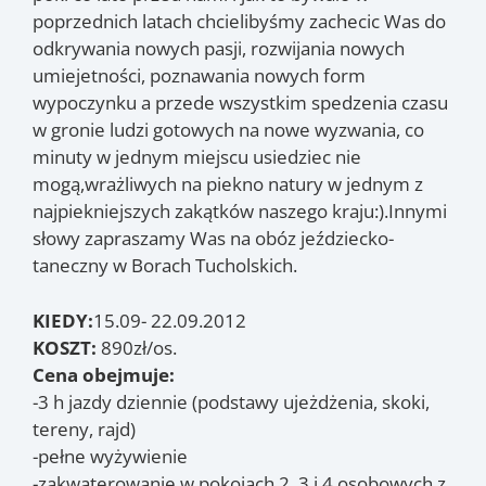
poprzednich latach chcielibyśmy zachecic Was do
odkrywania nowych pasji, rozwijania nowych
umiejetności, poznawania nowych form
wypoczynku a przede wszystkim spedzenia czasu
w gronie ludzi gotowych na nowe wyzwania, co
minuty w jednym miejscu usiedziec nie
mogą,wrażliwych na piekno natury w jednym z
najpiekniejszych zakątków naszego kraju:).
Innymi
słowy zapraszamy Was na obóz jeździecko-
taneczny w Borach Tucholskich.
KIEDY:
15.09- 22.09.2012
KOSZT:
890zł/os.
Cena obejmuje:
-3 h jazdy dziennie (podstawy ujeżdżenia, skoki,
tereny, rajd)
-pełne wyżywienie
-zakwaterowanie w pokojach 2, 3 i 4 osobowych z