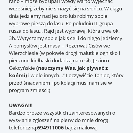
rano – może być upał i wtedy warto wyjechać
wcześniej, żeby nie smażyć się na słońcu. W ciągu
dnia jedziemy nad jezioro lub robimy sobie
wyprawę pieszą do lasu. Po południu II. grupa
rusza do lasu… Rajd jest wyprawą, która trwa ok.
3h. Wytyczamy sobie jakiś cel i do niego jedziemy.
A pomysłów jest masa – Rezerwat Cisów we
Wierzchlesie (w połowie drogi malutkie ognisko i
pieczone kiełbaski dodadzą nam sił), Jezioro
Cekcyńskie
(nauczymy Was, jak pływać z
końmi)
i wiele innych…” I oczywiście Taniec, który
przed śniadaniem i po kolacji musi nam sie w
program zmieści:)
UWAGA!!!
Bardzo prosze wszystkich zainteresowanych o
wysyłanie zgłoszeń najpierw do mnie drogą:
telefonczną:
694911006
bądź mailową: