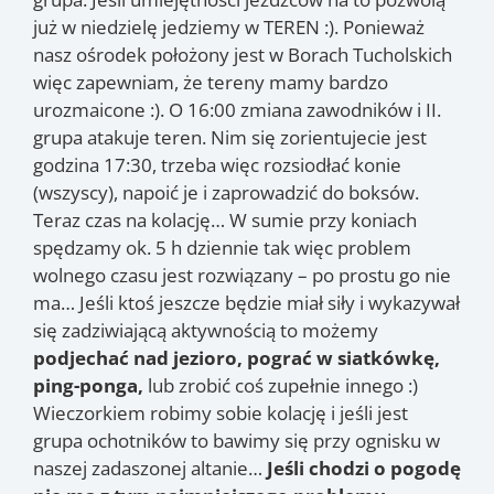
już w niedzielę jedziemy w TEREN :). Ponieważ
nasz ośrodek położony jest w Borach Tucholskich
więc zapewniam, że tereny mamy bardzo
urozmaicone :). O 16:00 zmiana zawodników i II.
grupa atakuje teren. Nim się zorientujecie jest
godzina 17:30, trzeba więc rozsiodłać konie
(wszyscy), napoić je i zaprowadzić do boksów.
Teraz czas na kolację… W sumie przy koniach
spędzamy ok. 5 h dziennie tak więc problem
wolnego czasu jest rozwiązany – po prostu go nie
ma… Jeśli ktoś jeszcze będzie miał siły i wykazywał
się zadziwiającą aktywnością to możemy
podjechać nad jezioro, pograć w siatkówkę,
ping-ponga,
lub zrobić coś zupełnie innego :)
Wieczorkiem robimy sobie kolację i jeśli jest
grupa ochotników to bawimy się przy ognisku w
naszej zadaszonej altanie…
Jeśli chodzi o pogodę