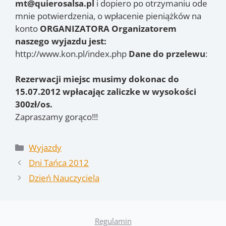
mt@quierosalsa.pl
i dopiero po otrzymaniu ode
mnie potwierdzenia, o wpłacenie pieniążków na
konto
ORGANIZATORA
Organizatorem
naszego wyjazdu jest:
http://www.kon.pl/index.php
Dane do przelewu
:
Rezerwacji miejsc musimy dokonac do
15.07.2012 wpłacając zaliczke w wysokości
300zł/os.
Zapraszamy gorąco!!!
Kategorie
Wyjazdy
Dni Tańca 2012
Dzień Nauczyciela
Regulamin