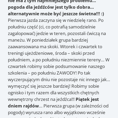
nie ma z tym najmniejszego problemu…
pogoda dla jeźdźców jest tylko dobra…
alternatywnie może być jeszcze świetna!!! :)
Pierwsza jazda zaczyna się w niedzielę rano. Po
południu część (ci, co potrafią samodzielnie
zagalopować) jedzie w teren, pozostali ćwiczą na
maneżu. W poniedziałek grupa bardziej
zaawansowana ma skoki. Wtorek i czwartek to
treningi ujeżdżeniowe, środa – skoki przed
południem, a po południu niezmiennie tereny… W
czwartek robimy sobie podsumowanie naszego
szkolenia – po południu ZAWODY! Po tak
wyczerpującym dniu nie pozostaje nic innego jak…
wymęczyć się jeszcze bardziej! Robimy sobie
ognisko i tym razem dla wszystkich chętnych
wewnętrzny chrzest na jeźdźca!!!
Piątek jest
dniem rajdów
… Pierwsza grupa (w zależności od
pogody) wyrusza rano albo wyjątkowo wcześnie