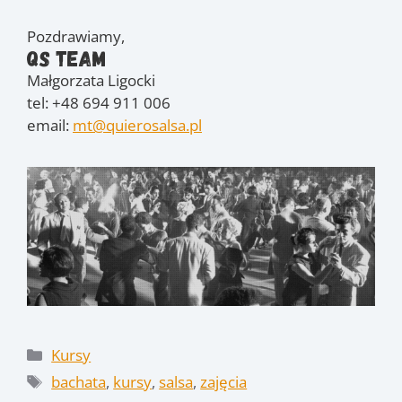
Pozdrawiamy,
QS Team
Małgorzata Ligocki
tel: +48 694 911 006
email:
mt@quierosalsa.pl
Kategorie
Kursy
Tagi
bachata
,
kursy
,
salsa
,
zajęcia