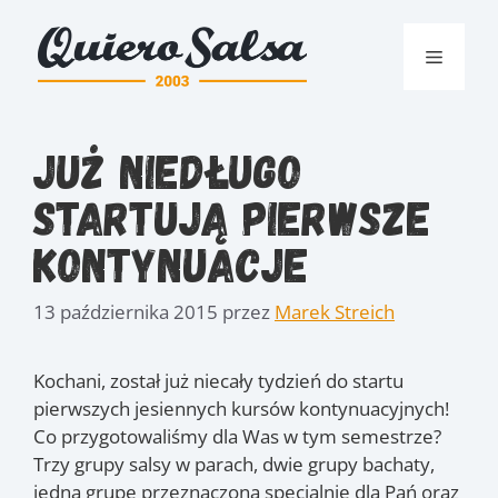
Przejdź
do
Menu
treści
Już niedługo
startują pierwsze
kontynuacje
13 października 2015
przez
Marek Streich
Kochani, został już niecały tydzień do startu
pierwszych jesiennych kursów kontynuacyjnych!
Co przygotowaliśmy dla Was w tym semestrze?
Trzy grupy salsy w parach, dwie grupy bachaty,
jedną grupę przeznaczoną specjalnie dla Pań oraz