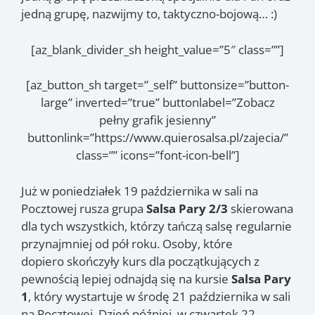
jedną grupę, nazwijmy to, taktyczno-bojową… :)
[az_blank_divider_sh height_value=”5″ class=””]
[az_button_sh target=”_self” buttonsize=”button-
large” inverted=”true” buttonlabel=”Zobacz
pełny grafik jesienny”
buttonlink=”https://www.quierosalsa.pl/zajecia/”
class=”” icons=”font-icon-bell”]
Już w poniedziałek 19 października w sali na
Pocztowej rusza grupa
Salsa Pary 2/3
skierowana
dla tych wszystkich, którzy tańczą salsę regularnie
przynajmniej od pół roku. Osoby, które
dopiero skończyły kurs dla początkujących z
pewnością lepiej odnajdą się na kursie
Salsa Pary
1
, który wystartuje w środę 21 października w sali
na Pocztowej. Dzień później, w czwartek 22