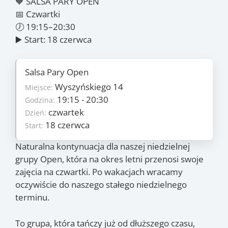
🧡 SALSA PARY OPEN
📅 Czwartki
🕖 19:15–20:30
▶️ Start: 18 czerwca
Salsa Pary Open
Szczegóły
Wyszyńskiego 14
6
Miejsce:
Ilość zajęć:
235 PLN/os
19:15 - 20:30
Godzina:
Cena:
czwartek
czwartek
Dzień:
Dzień:
18 czerwca
18 czerwca
Start:
Start:
30 lipca
Koniec:
Naturalna kontynuacja dla naszej niedzielnej
Zajęcia
grupy Open, która na okres letni przenosi swoje
zajęcia na czwartki. Po wakacjach wracamy
18.06
, 25.06
, 2.07
,
(czw.)
(czw.)
(czw.)
oczywiście do naszego stałego niedzielnego
16.07
, 23.07
, 30.07
(czw.)
(czw.)
(czw.)
terminu.
To grupa, która tańczy już od dłuższego czasu,