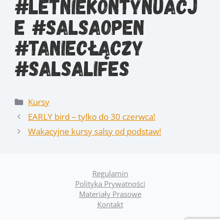
#LetnieKontynuacj
e #SalsaOpen
#TaniecŁączy
#SalsaLifes
Kategorie
Kursy
EARLY bird – tylko do 30 czerwca!
Wakacyjne kursy salsy od podstaw!
Regulamin
Polityka Prywatności
Materiały Prasowe
Kontakt