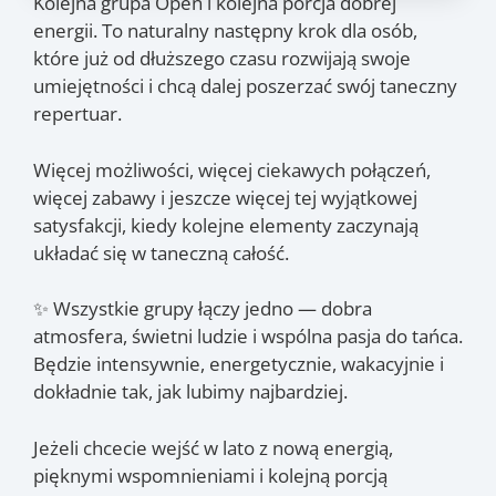
Kolejna grupa Open i kolejna porcja dobrej
Zajęcia
energii. To naturalny następny krok dla osób,
które już od dłuższego czasu rozwijają swoje
15.07
, 22.07
, 29.07
, 5.08
,
(śr.)
(śr.)
(śr.)
(śr.)
umiejętności i chcą dalej poszerzać swój taneczny
12.08
(śr.)
repertuar.
Więcej możliwości, więcej ciekawych połączeń,
więcej zabawy i jeszcze więcej tej wyjątkowej
satysfakcji, kiedy kolejne elementy zaczynają
układać się w taneczną całość.
✨ Wszystkie grupy łączy jedno — dobra
atmosfera, świetni ludzie i wspólna pasja do tańca.
Będzie intensywnie, energetycznie, wakacyjnie i
dokładnie tak, jak lubimy najbardziej.
Jeżeli chcecie wejść w lato z nową energią,
pięknymi wspomnieniami i kolejną porcją