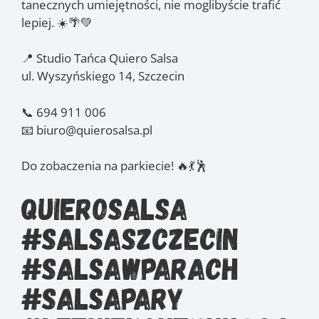
tanecznych umiejętności, nie moglibyście trafić
lepiej. ☀️🌴💚
📍 Studio Tańca Quiero Salsa
ul. Wyszyńskiego 14, Szczecin
📞 694 911 006
📧 biuro@quierosalsa.pl
Do zobaczenia na parkiecie! 🔥💃🕺
QuieroSalsa
#SalsaSzczecin
#SalsaWParach
#SalsaPary