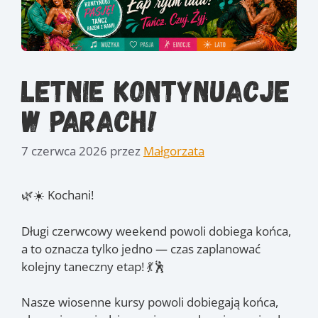
LetniE kontynuacje
w parach!
7 czerwca 2026
przez
Małgorzata
🌿☀️ Kochani!
Długi czerwcowy weekend powoli dobiega końca,
a to oznacza tylko jedno — czas zaplanować
kolejny taneczny etap! 💃🕺
Nasze wiosenne kursy powoli dobiegają końca,