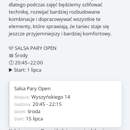
dlatego podczas zajęć będziemy szlifować
technikę, rozwijać bardziej rozbudowane
kombinacje i dopracowywać wszystkie te
elementy, które sprawiają, że taniec staje się
jeszcze przyjemniejszy i bardziej komfortowy.
🩷 SALSA PARY OPEN
📅 Środy
🕖 20:45–22:00
▶️ Start: 1 lipca
Salsa Pary Open
Szczegóły
Wyszyńskiego 14
5
Miejsce:
Ilość zajęć:
235 PLN/os
20:45 - 22:15
Godzina:
Cena:
środa
środa
Dzień:
Dzień:
15 lipca
15 lipca
Start:
Start:
12 sierpnia
Koniec: