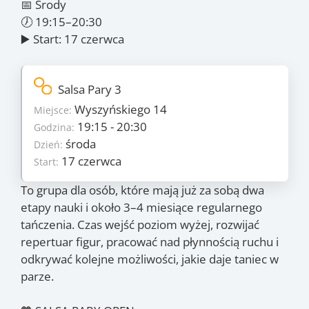
📅 Środy
🕖 19:15–20:30
▶️ Start: 17 czerwca
Szczegóły
Salsa Pary 3
6
Ilość zajęć:
Wyszyńskiego 14
Miejsce:
235 PLN/os
Cena:
19:15 - 20:30
Godzina:
środa
Dzień:
środa
Dzień:
17 czerwca
Start:
17 czerwca
Start:
5 sierpnia
Koniec:
To grupa dla osób, które mają już za sobą dwa
Zajęcia
etapy nauki i około 3–4 miesiące regularnego
17.06
, 24.06
, 5.08
, 15.07
,
(śr.)
(śr.)
(śr.)
(śr.)
tańczenia. Czas wejść poziom wyżej, rozwijać
22.07
, 29.07
(śr.)
(śr.)
repertuar figur, pracować nad płynnością ruchu i
odkrywać kolejne możliwości, jakie daje taniec w
parze.