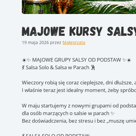
Majowe kursy sals
19 maja 2026
przez
Małgorzata
☀️✨ MAJOWE GRUPY SALSY OD PODSTAW ✨☀️
💃 Salsa Solo & Salsa w Parach 🕺
Wieczory robią się coraz cieplejsze, dni dłuższe
I właśnie teraz jest idealny moment, żeby spr
W maju startujemy z nowymi grupami od podstaw 
dla osób marzących o salsie w parach ✨
Bez doświadczenia, bez stresu i bez „muszę umie
💃 SALSA SOLO OD PODSTAW