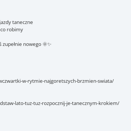
yjazdy taneczne
 co robimy
oś zupełnie nowego 🌞✨
awczwartki-w-rytmie-najgoretszych-brzmien-swiata/
dstaw-lato-tuz-tuz-rozpocznij-je-tanecznym-krokiem/