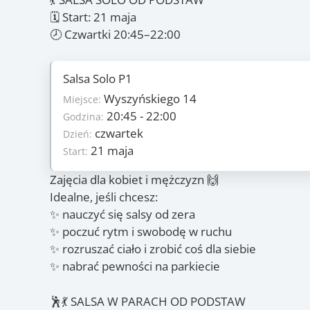
🗓 Start: 21 maja
🕗 Czwartki 20:45–22:00
Salsa Solo P1
Szczegóły
Wyszyńskiego 14
6
Miejsce:
Ilość zajęć:
235 PLN/os
20:45 - 22:00
Godzina:
Cena:
czwartek
czwartek
Dzień:
Dzień:
21 maja
21 maja
Start:
Start:
16 lipca
Koniec:
Zajęcia dla kobiet i mężczyzn 🙌
Zajęcia
Idealne, jeśli chcesz:
✨ nauczyć się salsy od zera
21.05
, 28.05
, 18.06
, 25.06
(czw.)
(czw.)
(czw.)
(czw
✨ poczuć rytm i swobodę w ruchu
✨ rozruszać ciało i zrobić coś dla siebie
✨ nabrać pewności na parkiecie
🕺💃 SALSA W PARACH OD PODSTAW