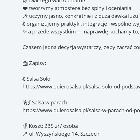
🌿 Dlaczego warto z nami?
❤️ tworzymy atmosferę bez spiny i oceniania
🎶 uczymy jasno, konkretnie i z dużą dawką luzu
💃 organizujemy praktyki, integracje i wspólne w
✨ a przede wszystkim — naprawdę kochamy to,
Czasem jedna decyzja wystarczy, żeby zacząć c
📩 Zapisy:
💃 Salsa Solo:
https://www.quierosalsa.pl/salsa-solo-od-podst
🕺💃 Salsa w parach:
https://www.quierosalsa.pl/salsa-w-parach-od-po
💰 Koszt: 235 zł / osoba
📍 ul. Wyszyńskiego 14, Szczecin