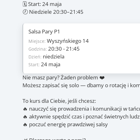
🗓 Start: 24 maja
🕗 Niedziele 20:30–21:45
Salsa Pary P1
Szczegóły
Wyszyńskiego 14
6
Miejsce:
Ilość zajęć:
235 PLN/os
20:30 - 21:45
Godzina:
Cena:
niedziela
niedziela
Dzień:
Dzień:
24 maja
24 maja
Start:
Start:
12 lipca
Koniec:
Nie masz pary? Żaden problem ❤️
Zajęcia
Możesz zapisać się solo — dbamy o rotację i kom
24.05
, 31.05
, 14.06
, 21.0
(niedz.)
(niedz.)
(niedz.)
To kurs dla Ciebie, jeśli chcesz:
🔥 nauczyć się prowadzenia i komunikacji w tańc
🔥 aktywnie spędzić czas i poznać świetnych ludz
🔥 poczuć energię prawdziwej salsy