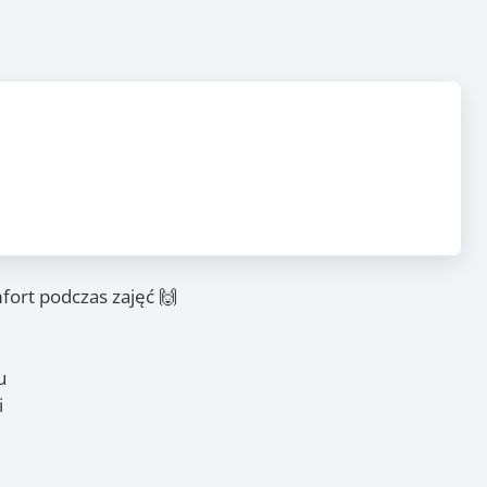
fort podczas zajęć 🙌
6
, 5.07
, 12.07
(niedz.)
(niedz.)
(niedz.)
u
i