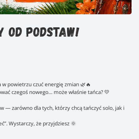
y od podstaw!
, a w powietrzu czuć energię zmian 🌿🔥
óbować czegoś nowego… może właśnie tańca? 💛
— zarówno dla tych, którzy chcą tańczyć solo, jak i
ć”. Wystarczy, że przyjdziesz 🌞