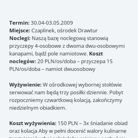
Termin:
30.04-03.05.2009
Miejsce:
Czaplinek, ośrodek Drawtur
Noclegi:
Naszą bazę noclegową stanowią
przyczepy 4-osobowe z dwoma dwu-osobowymi
kanapami, bądź pole namiotowe.
Koszt
noclegów:
20 PLN/os/doba – przyczepa 15
PLN/os/doba – namiot dwuosobowy
Wyżywienie:
W ośrodkowej wybornej stołówie
serwować nam będą trzy posiłki dziennie. Pobyt
rozpoczniemy czwartkową kolacją, zakończymy
niedzielnym obiadkiem.
Koszt wyżywienia:
150 PLN – 3x śniadanie obiad
oraz kolacja Aby w pełni docenić walory kulinarne