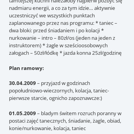
tamtejszej kuchni należałoby najpierw pozbyć się
nadmiaru energii, a co za tym idzie… aktywnie
uczestniczyć we wszystkich punktach
zaplanowanego przez nas programu: * taniec –
dwa bloki: przed śniadaniem i po kolacji *
nurkowanie – intro – 80zł/os (jeden na jeden z
instruktorem) * żagle w sześcioosobowych
załogach – 50zł/łódkę * jazda konna 25zł/godzinę
Plan ramowy:
30.04.2009
– przyjazd w godzinach
popołudniowo-wieczornych, kolacja, taniec-
pierwsze starcie, ognicho zapoznawcze:)
01.05.2009
– bladym świtem rozruch poranny w
postaci zajęć tanecznych, śniadanie, żagle, obiad,
konie/nurkowanie, kolacja, taniec