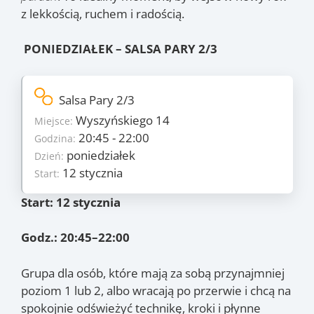
z lekkością, ruchem i radością.
PONIEDZIAŁEK – SALSA PARY 2/3
Szczegóły
Salsa Pary 2/3
7
Ilość zajęć:
Wyszyńskiego 14
Miejsce:
255 PLN/os
Cena:
20:45 - 22:00
Godzina:
poniedziałek
Dzień:
poniedziałek
Dzień:
12 stycznia
Start:
12 stycznia
Start:
16 marca
Koniec:
Start: 12 stycznia
Zajęcia
12.01
, 19.01
, 16.02
,
(pon.)
(pon.)
(pon.)
Godz.: 20:45–22:00
23.02
, 2.03
, 9.03
, 16.03
(pon.)
(pon.)
(pon.)
(pon.)
Grupa dla osób, które mają za sobą przynajmniej
poziom 1 lub 2, albo wracają po przerwie i chcą na
spokojnie odświeżyć technikę, kroki i płynne