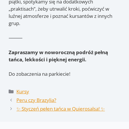
piątki, spotykamy się na dodatkowych
„praktisach”, żeby utrwalić kroki, poćwiczyć w
luźnej atmosferze i poznać kursantów z innych
grup.
⸻
Zapraszamy w noworoczną podróż pełną
tańca, lekkości i pięknej energii.
Do zobaczenia na parkiecie!
Kategorie
Kursy
Peru czy Brazylia?
✨ Styczeń pełen tańca w Quierosalsa! ✨