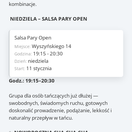
kombinacje.
NIEDZIELA – SALSA PARY OPEN
Salsa Pary Open
Szczegóły
Wyszyńskiego 14
7
Miejsce:
Ilość zajęć:
255 PLN/os
19:15 - 20:30
Godzina:
Cena:
niedziela
niedziela
Dzień:
Dzień:
11 stycznia
11 stycznia
Start:
Start:
22 marca
Koniec:
Godz.: 19:15–20:30
Zajęcia
Grupa dla osób tańczących już dłużej —
11.01
, 18.01
, 22.02
,
(niedz.)
(niedz.)
(niedz.)
swobodnych, świadomych ruchu, gotowych
1.03
, 8.03
, 15.03
,
(niedz.)
(niedz.)
(niedz.)
doskonalić prowadzenie, podążanie, lekkość i
22.03
(niedz.)
naturalny przepływ w tańcu.