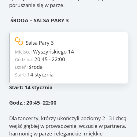
poruszanie się w parze.
ŚRODA – SALSA PARY 3
Szczegóły
Salsa Pary 3
7
Ilość zajęć:
Wyszyńskiego 14
Miejsce:
255 PLN/os
Cena:
20:45 - 22:00
Godzina:
środa
Dzień:
środa
Dzień:
14 stycznia
Start:
14 stycznia
Start:
11 marca
Koniec:
Start: 14 stycznia
Zajęcia
14.01
, 21.01
, 28.01
, 18.02
,
(śr.)
(śr.)
(śr.)
(śr.)
Godz.: 20:45–22:00
25.02
, 4.03
, 11.03
(śr.)
(śr.)
(śr.)
Dla tancerzy, którzy ukończyli poziomy 2 i 3 i chcą
wejść głębiej w prowadzenie, wczucie w partnera,
harmonię w parze i eleganckie, miękkie