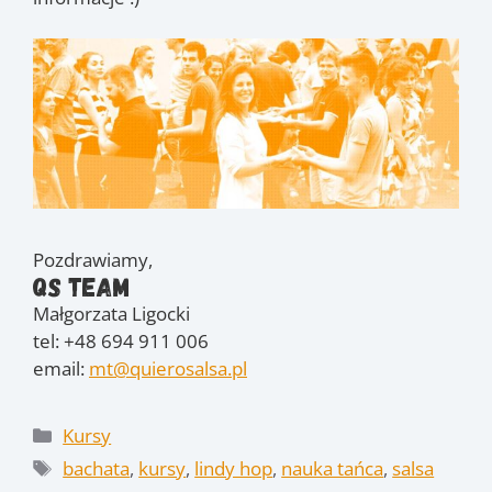
Pozdrawiamy,
QS Team
Małgorzata Ligocki
tel: +48 694 911 006
email:
mt@quierosalsa.pl
Kategorie
Kursy
Tagi
bachata
,
kursy
,
lindy hop
,
nauka tańca
,
salsa