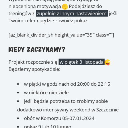
nieoceniona motywacja
Podejdziesz do
treningów z
zupełnie z innym nastawieniem
jeśli
Twoim celem będzie również pokaz.
[az_blank_divider_sh height_value=”35″ class=””]
Kiedy zaczynamy?
Projekt rozpocznie się
w piątek 3 listopada
Będziemy spotykać się:
w piątki w godzinach od 20:00 do 22:15
w niektóre niedziele
jeśli będzie potrzeba to zrobimy sobie
dodatkowo intensywny weekend w Szczecinie
obóz w Komorzu 05-07.01.2024
pokaz 9 lub 10 lutego