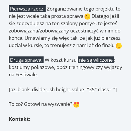
Pierwsza rzecz.
Zorganizowanie tego projektu to
nie jest wcale taka prosta sprawa
Dlatego jeśli
się zdecydujesz na ten szalony pomysł, to jesteś
zobowiązana/zobowiązany uczestniczyć w nim do
końca. Umawiamy się więc tak, że jak już bierzesz
udział w kursie, to trenujesz z nami aż do finału
Druga sprawa.
W koszt kursu
nie są wliczone
:
kostiumy pokazowe, obóz treningowy czy wyjazdy
na Festiwale.
[az_blank_divider_sh height_value=”35″ class=””]
To co? Gotowi na wyzwanie?
Kontakt: