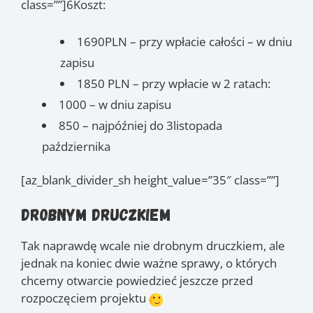
class=””]6Koszt:
10.12
, 15.12
, 17.12
,
(niedz.)
(pt.)
(niedz.)
29.12
, 5.01
, 7.01
, 19.01
,
(pt.)
(pt.)
(niedz.)
(pt.)
1690PLN – przy wpłacie całości – w dniu
26.01
, 28.01
, 2.02
, 4.02
,
(pt.)
(niedz.)
(pt.)
(niedz.)
zapisu
9.02
(pt.)
1850 PLN – przy wpłacie w 2 ratach:
1000 – w dniu zapisu
850 – najpóźniej do 3listopada
października
[az_blank_divider_sh height_value=”35″ class=””]
Drobnym druczkiem
Tak naprawdę wcale nie drobnym druczkiem, ale
jednak na koniec dwie ważne sprawy, o których
chcemy otwarcie powiedzieć jeszcze przed
rozpoczęciem projektu