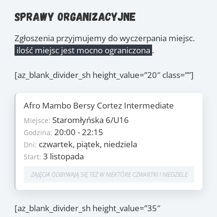
Sprawy organizacyjne
Zgłoszenia przyjmujemy do wyczerpania miejsc.
ilość miejsc jest mocno ograniczona
.
[az_blank_divider_sh height_value=”20″ class=””]
Afro Mambo Bersy Cortez Intermediate
Szczegóły
Staromłyńska 6/U16
20
Miejsce:
Ilość zajęć:
1690 PLN/os
20:00 - 22:15
Godzina:
Cena:
czwartek, piątek, niedziela
czwartek, piątek, niedziela
Dni:
Dni:
3 listopada
3 listopada
Start:
Start:
9 lutego
Koniec:
ZAJĘCIA ODBYWAJĄ SIĘ TEŻ W NIEKTÓRE CZWARTKI I NIEDZIELE
Zajęcia
3.11
, 5.11
, 10.11
, 17.11
,
(pt.)
(niedz.)
(pt.)
(pt.)
[az_blank_divider_sh height_value=”35″
23.11
, 24.11
, 1.12
, 8.12
,
(czw.)
(pt.)
(pt.)
(pt.)