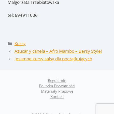
Małgorzata Trzebiatowska
tel: 694911006
Kategorie
Kursy
Azucar y canela – Afro Mambo – Bersy Style!
Jesienne kursy salsy dla początkujących
Regulamin
Polityka Prywatności
Materiały Prasowe
Kontakt