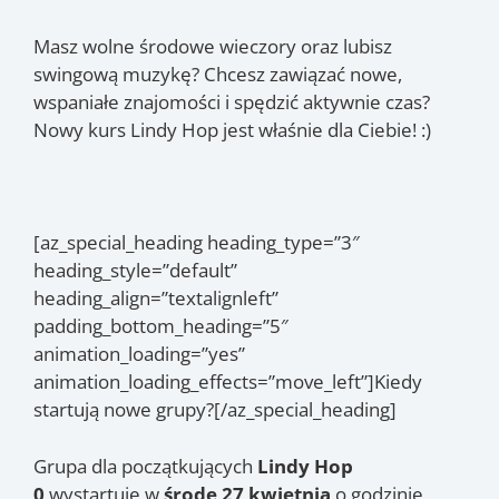
Masz wolne środowe wieczory oraz lubisz
swingową muzykę? Chcesz zawiązać nowe,
wspaniałe znajomości i spędzić aktywnie czas?
Nowy kurs Lindy Hop jest właśnie dla Ciebie! :)
[az_special_heading heading_type=”3″
heading_style=”default”
heading_align=”textalignleft”
padding_bottom_heading=”5″
animation_loading=”yes”
animation_loading_effects=”move_left”]Kiedy
startują nowe grupy?[/az_special_heading]
Grupa dla początkujących
Lindy Hop
0
wystartuje w
środę 27 kwietnia
o godzinie