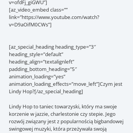
v=ofdFj_giGWU”]
[az_video_embed class=””
link=”https://www.youtube.com/watch?
v=D9aOifM0CWs”]
[az_special_heading heading_type=”3″
heading_style=”default”
heading_align=”textalignleft”
padding_bottom_heading=”5″
animation_loading=”yes”
animation_loading_effects=”move_left”]Czym jest
Lindy Hop?[/az_special_heading]
Lindy Hop to taniec towarzyski, który ma swoje
korzenie w jazzie, charlestonie czy stepie. Jego
rozwój związany jest z popularnością bigbandowej
swingowej muzyki, która przeżywała swoją