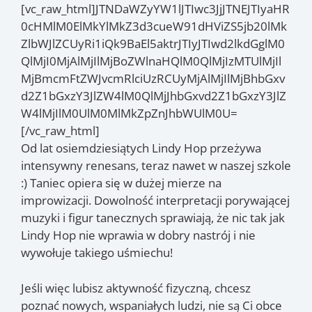
[vc_raw_html]JTNDaWZyYW1lJTIwc3JjJTNEJTIyaHR
0cHMlM0ElMkYlMkZ3d3cueW91dHViZS5jb20lMk
ZlbWJlZCUyRi1iQk9BaEl5aktrJTIyJTIwd2lkdGglM0
QlMjI0MjAlMjIlMjBoZWlnaHQlM0QlMjIzMTUlMjIl
MjBmcmFtZWJvcmRlciUzRCUyMjAlMjIlMjBhbGxv
d2Z1bGxzY3JlZW4lM0QlMjJhbGxvd2Z1bGxzY3JlZ
W4lMjIlM0UlM0MlMkZpZnJhbWUlM0U=
[/vc_raw_html]
Od lat osiemdziesiątych Lindy Hop przeżywa
intensywny renesans, teraz nawet w naszej szkole
:) Taniec opiera się w dużej mierze na
improwizacji. Dowolność interpretacji porywającej
muzyki i figur tanecznych sprawiają, że nic tak jak
Lindy Hop nie wprawia w dobry nastrój i nie
wywołuje takiego uśmiechu!
Jeśli więc lubisz aktywność fizyczną, chcesz
poznać nowych, wspaniałych ludzi, nie są Ci obce