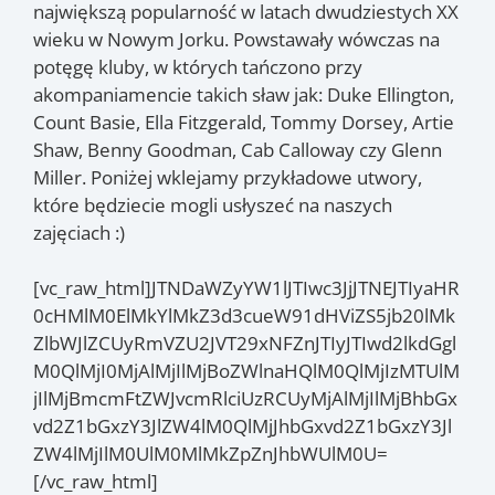
największą popularność w latach dwudziestych XX
wieku w Nowym Jorku. Powstawały wówczas na
potęgę kluby, w których tańczono przy
akompaniamencie takich sław jak: Duke Ellington,
Count Basie, Ella Fitzgerald, Tommy Dorsey, Artie
Shaw, Benny Goodman, Cab Calloway czy Glenn
Miller. Poniżej wklejamy przykładowe utwory,
które będziecie mogli usłyszeć na naszych
zajęciach :)
[vc_raw_html]JTNDaWZyYW1lJTIwc3JjJTNEJTIyaHR
0cHMlM0ElMkYlMkZ3d3cueW91dHViZS5jb20lMk
ZlbWJlZCUyRmVZU2JVT29xNFZnJTIyJTIwd2lkdGgl
M0QlMjI0MjAlMjIlMjBoZWlnaHQlM0QlMjIzMTUlM
jIlMjBmcmFtZWJvcmRlciUzRCUyMjAlMjIlMjBhbGx
vd2Z1bGxzY3JlZW4lM0QlMjJhbGxvd2Z1bGxzY3Jl
ZW4lMjIlM0UlM0MlMkZpZnJhbWUlM0U=
[/vc_raw_html]