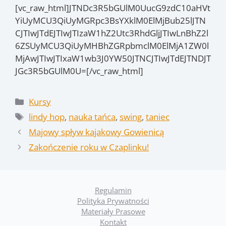
[vc_raw_html]JTNDc3R5bGUlM0UucG9zdC10aHVt
YiUyMCU3QiUyMGRpc3BsYXklM0ElMjBub25lJTN
CJTIwJTdEJTIwJTIzaW1hZ2Utc3RhdGljJTIwLnBhZ2l
6ZSUyMCU3QiUyMHBhZGRpbmclM0ElMjA1ZW0l
MjAwJTIwJTIxaW1wb3J0YW50JTNCJTIwJTdEJTNDJT
JGc3R5bGUlM0U=[/vc_raw_html]
Kategorie
Kursy
Tagi
lindy hop
,
nauka tańca
,
swing
,
taniec
Majowy spływ kajakowy Gowienicą
Zakończenie roku w Czaplinku!
Regulamin
Polityka Prywatności
Materiały Prasowe
Kontakt