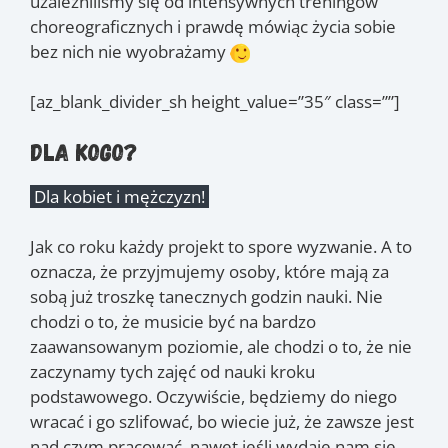
uzależniliśmy się od intensywnych treningów
choreograficznych i prawdę mówiąc życia sobie
bez nich nie wyobrażamy
[az_blank_divider_sh height_value=”35″ class=””]
Dla kogo?
Dla kobiet i mężczyzn!
Jak co roku każdy projekt to spore wyzwanie. A to
oznacza, że przyjmujemy osoby, które mają za
sobą już troszkę tanecznych godzin nauki. Nie
chodzi o to, że musicie być na bardzo
zaawansowanym poziomie, ale chodzi o to, że nie
zaczynamy tych zajęć od nauki kroku
podstawowego. Oczywiście, będziemy do niego
wracać i go szlifować, bo wiecie już, że zawsze jest
nad czym pracować, nawet jeśli wydaje nam się,