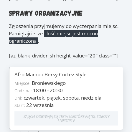
Sprawy organizacyjne
Zgłoszenia przyjmujemy do wyczerpania miejsc.
Pamiętajcie, że
ilość miejsc jest mocno
ograniczona
.
[az_blank_divider_sh height_value=”20″ class=””]
Afro Mambo Bersy Cortez Style
Szczegóły
Broniewskiego
25
Miejsce:
Ilość zajęć:
1790 PLN/os
18:00 - 20:30
Godzina:
Cena:
czwartek, piątek, sobota, niedziela
czwartek, piątek, sobota, niedziela
Dni:
Dni:
22 września
22 września
Start:
Start:
10 lutego
Koniec:
ZAJĘCIA ODBYWAJĄ SIĘ TEŻ W NIEKTÓRE PIĄTKI, SOBOTY
I NIEDZIELE
Zajęcia