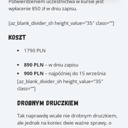
22.09
, 29.09
, 6.10
,
(czw.)
(czw.)
(czw.)
Potwierdzeniem uczestnictwa w kursie jest
13.10
, 27.10
, 3.11
,
(czw.)
(czw.)
(czw.)
wpłacenie 850 zł w dniu zapisu.
10.11
, 17.11
, 20.11
,
(czw.)
(czw.)
(niedz.)
24.11
, 1.12
, 11.12
,
(czw.)
(czw.)
(niedz.)
[az_blank_divider_sh height_value=”35″ class=””]
22.12
, 29.12
, 12.01
,
(czw.)
(czw.)
(czw.)
15.01
, 19.01
, 22.01
,
Koszt
(niedz.)
(czw.)
(niedz.)
26.01
, 28.01
, 29.01
,
(czw.)
(sob.)
(niedz.)
2.02
, 4.02
, 9.02
, 10.02
1790 PLN
(czw.)
(sob.)
(czw.)
(pt.)
890 PLN
– w dniu zapisu
900 PLN
– najpóźniej do 15 września
[az_blank_divider_sh height_value=”35″
class=””]
Drobnym druczkiem
Tak naprawdę wcale nie drobnym druczkiem,
ale jednak na koniec dwie ważne sprawy, o