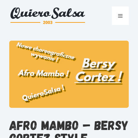
Przejdź
do
Menu
treści
Afro Mambo – Bersy
Cortez Style