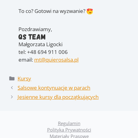
To co? Gotowi na wyzwanie?
Pozdrawiamy,
QS Team
Małgorzata Ligocki
tel: +48 694 911 006
email:
mt@quierosalsa.pl
Kategorie
Kursy
Salsowe kontynuacje w parach
Jesienne kursy dla początkujących
Regulamin
Polityka Prywatności
Materiały Prasowe