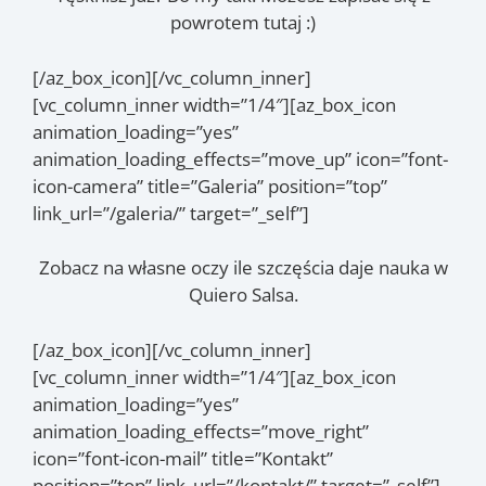
powrotem tutaj :)
[/az_box_icon][/vc_column_inner]
[vc_column_inner width=”1/4″][az_box_icon
animation_loading=”yes”
animation_loading_effects=”move_up” icon=”font-
icon-camera” title=”Galeria” position=”top”
link_url=”/galeria/” target=”_self”]
Zobacz na własne oczy ile szczęścia daje nauka w
Quiero Salsa.
[/az_box_icon][/vc_column_inner]
[vc_column_inner width=”1/4″][az_box_icon
animation_loading=”yes”
animation_loading_effects=”move_right”
icon=”font-icon-mail” title=”Kontakt”
position=”top” link_url=”/kontakt/” target=”_self”]