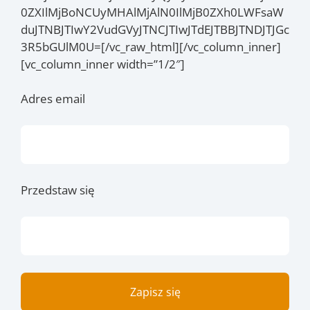
0ZXIlMjBoNCUyMHAlMjAlN0IlMjB0ZXh0LWFsaW
duJTNBJTIwY2VudGVyJTNCJTIwJTdEJTBBJTNDJTJGc
3R5bGUlM0U=[/vc_raw_html][/vc_column_inner]
[vc_column_inner width=”1/2″]
Adres email
Przedstaw się