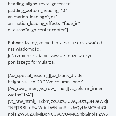
heading_align=”textaligncenter”
padding_bottom_heading=”0″
animation_loading=”yes”
animation_loading_effects=”fade_in”
el_class=”align-center center”]
Potwierdzamy, że nie będziesz już dostawać od
nas wiadomości.
Jeśli zmienisz zdanie, zawsze możesz użyć
poniższego formularza.
[/az_special_heading][az_blank_divider
height_value=”20″][/vc_column_inner]
[/vc_row_inner][vc_row_inner][vc_column_inner
width=”1/4″]
[vc_raw_html]JTI2bmJzcCUzQiUwQSUzQ3N0eWxlJ
TNFJTBBLmFsaWduLWNlbnRlciUyQyUyMC5hbGl
nbi1jZW50ZXIlMjBoNCUyQyUyMC5hbGlnbi1jZW5