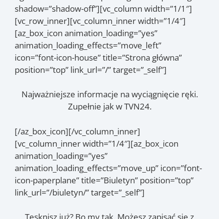
shadow=”shadow-off”][vc_column width=”1/1″]
[vc_row_inner][vc_column_inner width=”1/4″]
[az_box_icon animation_loading=”yes”
animation_loading_effects=”move_left”
icon=”font-icon-house” title=”Strona główna”
position=”top” link_url=”/” target=”_self”]
Najważniejsze informacje na wyciągnięcie ręki.
Zupełnie jak w TVN24.
[/az_box_icon][/vc_column_inner]
[vc_column_inner width=”1/4″][az_box_icon
animation_loading=”yes”
animation_loading_effects=”move_up” icon=”font-
icon-paperplane” title=”Biuletyn” position=”top”
link_url=”/biuletyn/” target=”_self”]
Tęsknisz już? Bo my tak. Możesz zapisać się z