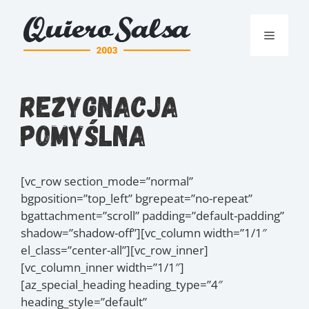
Przejdź
do
Menu
treści
Rezygnacja
pomyślna
[vc_row section_mode=”normal”
bgposition=”top_left” bgrepeat=”no-repeat”
bgattachment=”scroll” padding=”default-padding”
shadow=”shadow-off”][vc_column width=”1/1″
el_class=”center-all”][vc_row_inner]
[vc_column_inner width=”1/1″]
[az_special_heading heading_type=”4″
heading_style=”default”