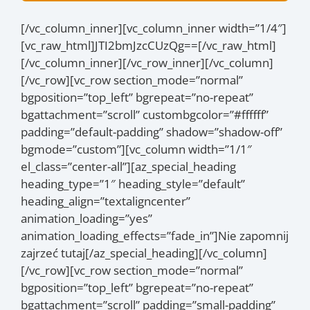
[/vc_column_inner][vc_column_inner width=”1/4″]
[vc_raw_html]JTI2bmJzcCUzQg==[/vc_raw_html]
[/vc_column_inner][/vc_row_inner][/vc_column]
[/vc_row][vc_row section_mode=”normal”
bgposition=”top_left” bgrepeat=”no-repeat”
bgattachment=”scroll” custombgcolor=”#ffffff”
padding=”default-padding” shadow=”shadow-off”
bgmode=”custom”][vc_column width=”1/1″
el_class=”center-all”][az_special_heading
heading_type=”1″ heading_style=”default”
heading_align=”textaligncenter”
animation_loading=”yes”
animation_loading_effects=”fade_in”]Nie zapomnij
zajrzeć tutaj[/az_special_heading][/vc_column]
[/vc_row][vc_row section_mode=”normal”
bgposition=”top_left” bgrepeat=”no-repeat”
bgattachment=”scroll” padding=”small-padding”