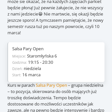
może sie okazać, że na każdych zajęciach parkiet
będzie płoną! Już pewnie żałujecie, że nie wszyscy
z nami jedziecie😁 Nie martwcie, się okazji będzie
jeszcze sporo! A tymczasem pamiętajcie, że nowy
semestr rusza tuż po naszym powrocie, czyli 10
marca!
Salsa Pary Open
Szczegóły
Staromłyńska 6
6
Miejsce:
Ilość zajęć:
235 PLN/os
19:15 - 20:30
Godzina:
Cena:
niedziela
niedziela
Dzień:
Dzień:
16 marca
16 marca
Start:
Start:
11 maja
Koniec:
Kurs w parach
Salsa Pary Open
– grupa niedzielna
Zajęcia
– to pozycja, skierowana do osób mających już
troszkę doświadczenia. Tempo będzie
16.03
, 23.03
, 30.03
,
(niedz.)
(niedz.)
(niedz.)
dostosowane do możliwości uczestników jak
6.04
, 13.04
, 11.05
(niedz.)
(niedz.)
(niedz.)
zawsze, ale na pewno będzie intensywnie i bardzo