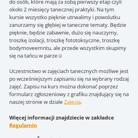
do osób, które mają za sobą pierwszy etap czyli
16.03
, 23.03
, 30.03
,
(niedz.)
(niedz.)
(niedz.)
około 2 miesięcy tanecznej praktyki. Na tym
6.04
, 13.04
, 11.05
(niedz.)
(niedz.)
(niedz.)
kursie wszystko pięknie utrwalimy i powolutku
zanurzamy się głębiej w taneczne tematy. Będzie
pięknie, będzie zabawnie, dużo się nauczymy,
troszkę izolacji, troszkę fototoksyczne, troszkę
bodymoveemntu, ale przede wszystkim skupimy
się na tańcu w parze☺️
Uczestnictwo w zajęciach tanecznych możliwe jest
po wcześniejszym zapisaniu się na wybrany rodzaj
zajęć. Zapisu na kurs można dokonać poprzez
formularz zgłoszeniowy z grafiku znajdujący się na
naszej stronie w dziale
Zajęcia
.
Więcej informacji znajdziecie w zakładce
Regulamin