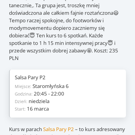
tanecznie,. Ta grupa jest, troszkę mniej
doświadczona ale całkiem fajnie roztańczona😃
Tempo raczej spokojne, do footworków i
modymovementu dopiero zaczniemy się
dobierać😇 Ten kurs to 6 spotkań. Każde
spotkanie to 1 h 15 min intensywnej pracy😇 i
przede wszystkim dobrej zabawy🤩. Koszt: 235
PLN
Salsa Pary P2
Szczegóły
Staromłyńska 6
6
Miejsce:
Ilość zajęć:
235 PLN/os
20:45 - 22:00
Godzina:
Cena:
niedziela
niedziela
Dzień:
Dzień:
16 marca
16 marca
Start:
Start:
11 maja
Koniec:
Zajęcia
Kurs w parach
Salsa Pary P2
– to kurs adresowany