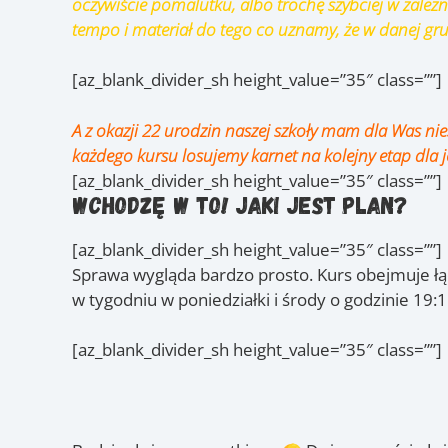
oczywiście pomalutku, albo trochę szybciej w zale
tempo i materiał do tego co uznamy, że w danej grup
[az_blank_divider_sh height_value=”35″ class=””]
A z okazji 22 urodzin naszej szkoły mam dla Was ni
każdego kursu losujemy karnet na kolejny etap dla 
[az_blank_divider_sh height_value=”35″ class=””]
Wchodzę w to! Jaki jest plan?
[az_blank_divider_sh height_value=”35″ class=””]
Sprawa wygląda bardzo prosto. Kurs obejmuje łą
w tygodniu w poniedziałki i środy o godzinie 19:
[az_blank_divider_sh height_value=”35″ class=””]