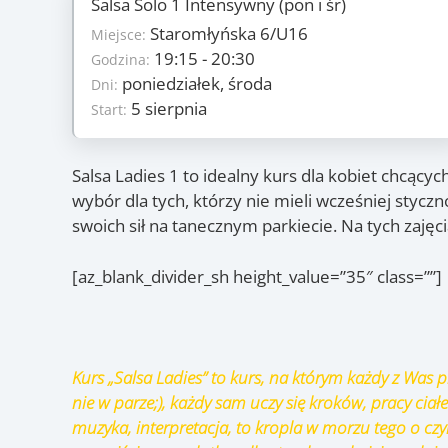
Salsa Solo 1 Intensywny (pon i śr)
Szczegóły
Staromłyńska 6/U16
7
Miejsce:
Ilość zajęć:
250 PLN/os
19:15 - 20:30
Godzina:
Cena:
poniedziałek, środa
poniedziałek, środa
Dni:
Dni:
5 sierpnia
5 sierpnia
Start:
Start:
26 sierpnia
Koniec:
Zajęcia
Salsa Ladies 1 to idealny kurs dla kobiet chcący
wybór dla tych, którzy nie mieli wcześniej styc
5.08
, 7.08
, 12.08
, 14.08
,
(pon.)
(śr.)
(pon.)
(śr.)
swoich sił na tanecznym parkiecie. Na tych zajęc
19.08
, 21.08
, 26.08
(pon.)
(śr.)
(pon.)
[az_blank_divider_sh height_value=”35″ class=””]
Kurs „Salsa Ladies” to kurs, na którym każdy z Was
nie w parze;), każdy sam uczy się kroków, pracy ciał
muzyka, interpretacja, to kropla w morzu tego o c