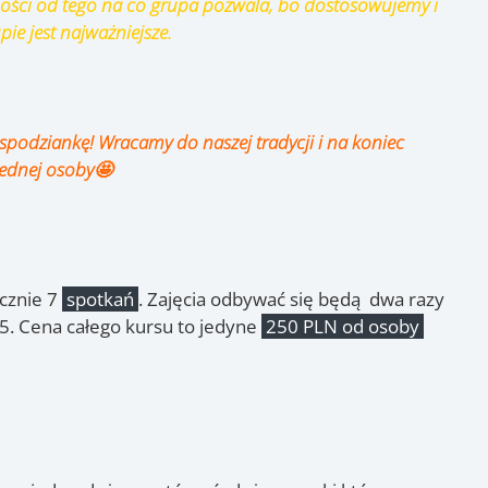
żności od tego na co grupa pozwala, bo dostosowujemy i
ie jest najważniejsze.
espodziankę! Wracamy do naszej tradycji i na koniec
jednej osoby🤩
cznie 7
spotkań
. Zajęcia odbywać się będą dwa razy
15. Cena całego kursu to jedyne
250 PLN od osoby