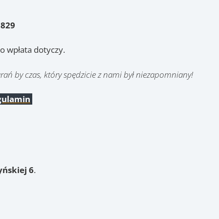
3829
o wpłata dotyczy.
rań by czas, który spędzicie z nami był niezapomniany!
gulamin
ńskiej 6
.