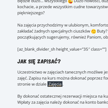
Będzie dużo… wszystkiego
Dużo nowości, duż
kochacie, a przede wszystkim cudne towarzystwo
piękniejszego?
Na zajęcia przychodzimy w ulubionym, komforto
zakładać żadnych specjalnych ciuszków
Buty?
początkujących sugerujemy, również Paniom, ob
[az_blank_divider_sh height_value=”35″ class=””]
Jak się zapisać?
Uczestnictwo w zajęciach tanecznych możliwe je
zajęć. Zapisu na kurs można dokonać poprzez for
stronie w dziale
Zajęcia
.
By dokonać ostatecznej rezerwacji miejsca na kur
Wpłaty za zajęcia należy dokonać na konto bank