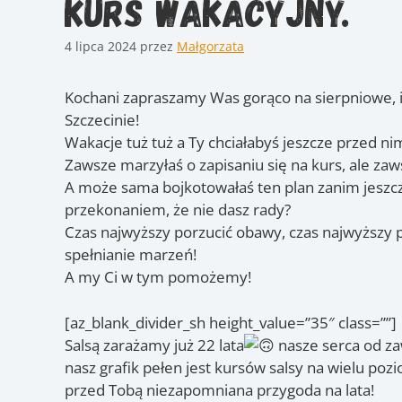
kurs wakacyjny.
4 lipca 2024
przez
Małgorzata
Kochani zapraszamy Was gorąco na sierpniowe, 
Szczecinie!
Wakacje tuż tuż a Ty chciałabyś jeszcze przed ni
Zawsze marzyłaś o zapisaniu się na kurs, ale zaw
A może sama bojkotowałaś ten plan zanim jeszcze
przekonaniem, że nie dasz rady?
Czas najwyższy porzucić obawy, czas najwyższy p
spełnianie marzeń!
A my Ci w tym pomożemy!
[az_blank_divider_sh height_value=”35″ class=””]
Salsą zarażamy już 22 lata
nasze serca od za
nasz grafik pełen jest kursów salsy na wielu pozi
przed Tobą niezapomniana przygoda na lata!