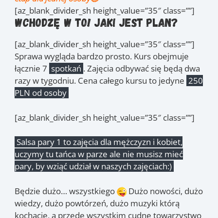
[az_blank_divider_sh height_value=”35″ class=””]
Wchodzę w to! Jaki jest plan?
[az_blank_divider_sh height_value=”35″ class=””]
Sprawa wygląda bardzo prosto. Kurs obejmuje
łącznie 7
spotkań
. Zajęcia odbywać się będą dwa
razy w tygodniu. Cena całego kursu to jedyne
250
PLN od osoby
[az_blank_divider_sh height_value=”35″ class=””]
Salsa pary 1 to zajęcia dla mężczyzn i kobiet,
uczymy tu tańca w parze ale nie musisz mieć
pary, by wziąć udział w naszych zajęciach:)
Będzie dużo… wszystkiego
Dużo nowości, dużo
wiedzy, dużo powtórzeń, dużo muzyki którą
kochacie, a przede wszystkim cudne towarzystwo