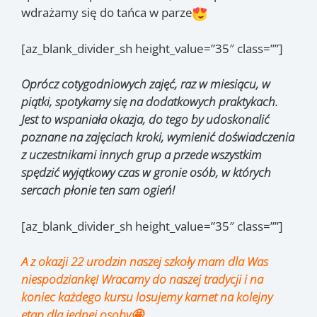
wdrażamy się do tańca w parze
[az_blank_divider_sh height_value=”35″ class=””]
Oprócz cotygodniowych zajęć, raz w miesiącu, w
piątki, spotykamy się na dodatkowych praktykach.
Jest to wspaniała okazja, do tego by udoskonalić
poznane na zajęciach kroki, wymienić doświadczenia
z uczestnikami innych grup a przede wszystkim
spędzić wyjątkowy czas w gronie osób, w których
sercach płonie ten sam ogień!
[az_blank_divider_sh height_value=”35″ class=””]
A z okazji 22 urodzin naszej szkoły mam dla Was
niespodziankę! Wracamy do naszej tradycji i na
koniec każdego kursu losujemy karnet na kolejny
etap dla jednej osoby🤩