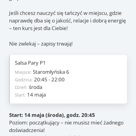
Jeśli chcesz nauczyć się tańczyć w miejscu, gdzie
naprawdę dba się o jakość, relacje i dobrą energię
– ten kurs jest dla Ciebie!
Nie zwlekaj – zapisy trwają!
Salsa Pary P1
Szczegóły
Staromłyńska 6
5
Miejsce:
Ilość zajęć:
210 PLN/os
20:45 - 22:00
Godzina:
Cena:
środa
środa
Dzień:
Dzień:
14 maja
14 maja
Start:
Start:
11 czerwca
Koniec:
Zajęcia
Start: 14 maja (środa), godz. 20:45
Poziom: początkujący – nie musisz mieć żadnego
14.05
, 21.05
, 28.05
, 4.06
,
(śr.)
(śr.)
(śr.)
(śr.)
doświadczenia!
11.06
(śr.)