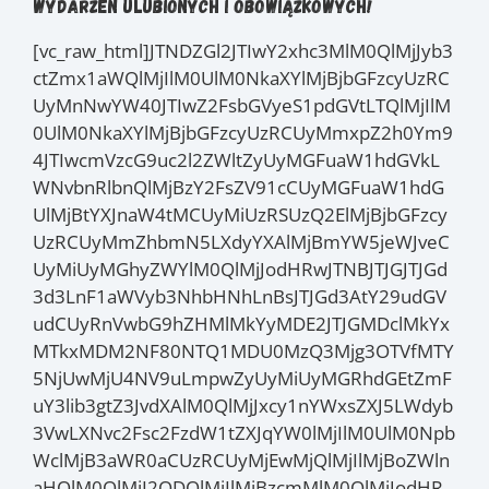
wydarzeń ulubionych i obowiązkowych!
[vc_raw_html]JTNDZGl2JTIwY2xhc3MlM0QlMjJyb3
ctZmx1aWQlMjIlM0UlM0NkaXYlMjBjbGFzcyUzRC
UyMnNwYW40JTIwZ2FsbGVyeS1pdGVtLTQlMjIlM
0UlM0NkaXYlMjBjbGFzcyUzRCUyMmxpZ2h0Ym9
4JTIwcmVzcG9uc2l2ZWltZyUyMGFuaW1hdGVkL
WNvbnRlbnQlMjBzY2FsZV91cCUyMGFuaW1hdG
UlMjBtYXJnaW4tMCUyMiUzRSUzQ2ElMjBjbGFzcy
UzRCUyMmZhbmN5LXdyYXAlMjBmYW5jeWJveC
UyMiUyMGhyZWYlM0QlMjJodHRwJTNBJTJGJTJGd
3d3LnF1aWVyb3NhbHNhLnBsJTJGd3AtY29udGV
udCUyRnVwbG9hZHMlMkYyMDE2JTJGMDclMkYx
MTkxMDM2NF80NTQ1MDU0MzQ3Mjg3OTVfMTY
5NjUwMjU4NV9uLmpwZyUyMiUyMGRhdGEtZmF
uY3lib3gtZ3JvdXAlM0QlMjJxcy1nYWxsZXJ5LWdyb
3VwLXNvc2Fsc2FzdW1tZXJqYW0lMjIlM0UlM0Npb
WclMjB3aWR0aCUzRCUyMjEwMjQlMjIlMjBoZWln
aHQlM0QlMjI2ODQlMjIlMjBzcmMlM0QlMjJodHR