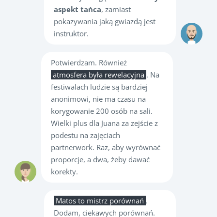
aspekt tańca
, zamiast
pokazywania jaką gwiazdą jest
instruktor.
Potwierdzam. Również
atmosfera była rewelacyjna
. Na
festiwalach ludzie są bardziej
anonimowi, nie ma czasu na
korygowanie 200 osób na sali.
Wielki plus dla Juana za zejście z
podestu na zajęciach
partnerwork. Raz, aby wyrównać
proporcje, a dwa, żeby dawać
korekty.
Matos to mistrz porównań
.
Dodam, ciekawych porównań.