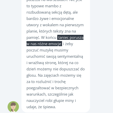
to typowe mambo z
rozbudowaną sekcją dętą, ale
bardzo żywe i emocjonalne
utwory z wokalem na pierwszym
planie, których teksty zna na
pamięć. W końcu
taniec porusza
w nas różne emocje
i żeby
poczuć muzykę musimy
uruchomić swoją sentymentalną
i wrażliwą stronę, której na co
dzień możemy nie dopuszczać do
głosu. Na zajęciach możemy się
za to rozluźnić i trochę
poegzaltować w bezpiecznych
warunkach, szczególnie jak
nauczyciel robi głupie miny i
udaje, że śpiewa.