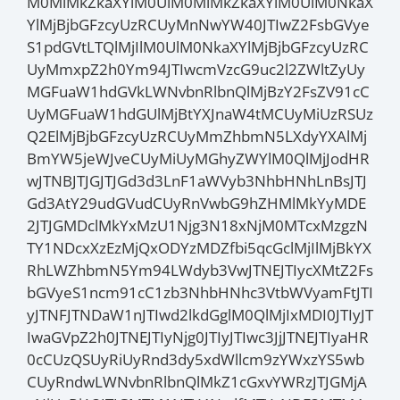
M0MlMkZkaXYlM0UlM0MlMkZkaXYlM0UlM0NkaX
YlMjBjbGFzcyUzRCUyMnNwYW40JTIwZ2FsbGVye
S1pdGVtLTQlMjIlM0UlM0NkaXYlMjBjbGFzcyUzRC
UyMmxpZ2h0Ym94JTIwcmVzcG9uc2l2ZWltZyUy
MGFuaW1hdGVkLWNvbnRlbnQlMjBzY2FsZV91cC
UyMGFuaW1hdGUlMjBtYXJnaW4tMCUyMiUzRSUz
Q2ElMjBjbGFzcyUzRCUyMmZhbmN5LXdyYXAlMj
BmYW5jeWJveCUyMiUyMGhyZWYlM0QlMjJodHR
wJTNBJTJGJTJGd3d3LnF1aWVyb3NhbHNhLnBsJTJ
Gd3AtY29udGVudCUyRnVwbG9hZHMlMkYyMDE
2JTJGMDclMkYxMzU1Njg3N18xNjM0MTcxMzgzN
TY1NDcxXzEzMjQxODYzMDZfbi5qcGclMjIlMjBkYX
RhLWZhbmN5Ym94LWdyb3VwJTNEJTIycXMtZ2Fs
bGVyeS1ncm91cC1zb3NhbHNhc3VtbWVyamFtJTI
yJTNFJTNDaW1nJTIwd2lkdGglM0QlMjIxMDI0JTIyJT
IwaGVpZ2h0JTNEJTIyNjg0JTIyJTIwc3JjJTNEJTIyaHR
0cCUzQSUyRiUyRnd3dy5xdWllcm9zYWxzYS5wb
CUyRndwLWNvbnRlbnQlMkZ1cGxvYWRzJTJGMjA