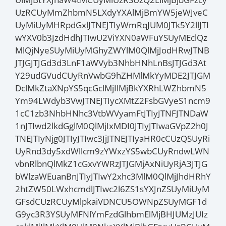
UzRCUyMmZhbmN5LXdyYXAlMjBmYW5jeWJveC
UyMiUyMHRpdGxlJTNEJTIyWmRqJUM0JTk5Y2llJTI
wYXV0b3JzdHdhJTIwU2ViYXN0aWFuYSUyMEclQz
MlQjNyeSUyMiUyMGhyZWYlM0QlMjJodHRwJTNB
JTJGJTJGd3d3LnF1aWVyb3NhbHNhLnBsJTJGd3At
Y29udGVudCUyRnVwbG9hZHMlMkYyMDE2JTJGM
DclMkZtaXNpYS5qcGclMjIlMjBkYXRhLWZhbmN5
Ym94LWdyb3VwJTNEJTIycXMtZ2FsbGVyeS1ncm9
1cC1zb3NhbHNhc3VtbWVyamFtJTIyJTNFJTNDaW
1nJTIwd2lkdGglM0QlMjIxMDI0JTIyJTIwaGVpZ2h0J
TNEJTIyNjg0JTIyJTIwc3JjJTNEJTIyaHR0cCUzQSUyRi
UyRnd3dy5xdWllcm9zYWxzYS5wbCUyRndwLWN
vbnRlbnQlMkZ1cGxvYWRzJTJGMjAxNiUyRjA3JTJG
bWlzaWEuanBnJTIyJTIwY2xhc3MlM0QlMjJhdHRhY
2htZW50LWxhcmdlJTIwc2l6ZS1sYXJnZSUyMiUyM
GFsdCUzRCUyMlpkaiVDNCU5OWNpZSUyMGF1d
G9yc3R3YSUyMFNlYmFzdGlhbmElMjBHJUMzJUIz