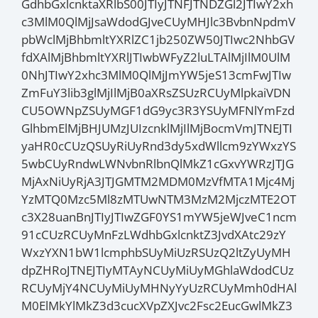
GdhbGxlcnktaXRlbS00JTIyJTNFJTNDZGl2JTIwY2xh
c3MlM0QlMjJsaWdodGJveCUyMHJlc3BvbnNpdmV
pbWclMjBhbmltYXRlZC1jb250ZW50JTIwc2NhbGV
fdXAlMjBhbmltYXRlJTIwbWFyZ2luLTAlMjIlM0UlM
0NhJTIwY2xhc3MlM0QlMjJmYW5jeS13cmFwJTIw
ZmFuY3lib3glMjIlMjB0aXRsZSUzRCUyMlpkaiVDN
CU5OWNpZSUyMGF1dG9yc3R3YSUyMFNlYmFzd
GlhbmElMjBHJUMzJUIzcnklMjIlMjBocmVmJTNEJTI
yaHR0cCUzQSUyRiUyRnd3dy5xdWllcm9zYWxzYS
5wbCUyRndwLWNvbnRlbnQlMkZ1cGxvYWRzJTJG
MjAxNiUyRjA3JTJGMTM2MDM0MzVfMTA1Mjc4Mj
YzMTQ0Mzc5Ml8zMTUwNTM3MzM2MjczMTE2OT
c3X28uanBnJTIyJTIwZGF0YS1mYW5jeWJveC1ncm
91cCUzRCUyMnFzLWdhbGxlcnktZ3JvdXAtc29zY
WxzYXN1bW1lcmphbSUyMiUzRSUzQ2ltZyUyMH
dpZHRoJTNEJTIyMTAyNCUyMiUyMGhlaWdodCUz
RCUyMjY4NCUyMiUyMHNyYyUzRCUyMmh0dHAl
M0ElMkYlMkZ3d3cucXVpZXJvc2Fsc2EucGwlMkZ3