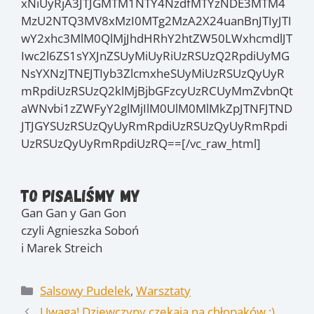
xNiUyRjA3JTJGMTM1NTY4NzdfMTYzNDE3MTM4
MzU2NTQ3MV8xMzI0MTg2MzA2X24uanBnJTIyJTI
wY2xhc3MlM0QlMjJhdHRhY2htZW50LWxhcmdlJT
Iwc2l6ZS1sYXJnZSUyMiUyRiUzRSUzQ2RpdiUyMG
NsYXNzJTNEJTIyb3ZlcmxheSUyMiUzRSUzQyUyR
mRpdiUzRSUzQ2klMjBjbGFzcyUzRCUyMmZvbnQt
aWNvbi1zZWFyY2glMjIlM0UlM0MlMkZpJTNFJTND
JTJGYSUzRSUzQyUyRmRpdiUzRSUzQyUyRmRpdi
UzRSUzQyUyRmRpdiUzRQ==[/vc_raw_html]
To pisaliśmy my
Gan Gan y Gan Gon
czyli Agnieszka Soboń
i Marek Streich
Kategorie
Salsowy Pudelek
,
Warsztaty
Uwaga! Dziewczyny czekają na chłopaków :)