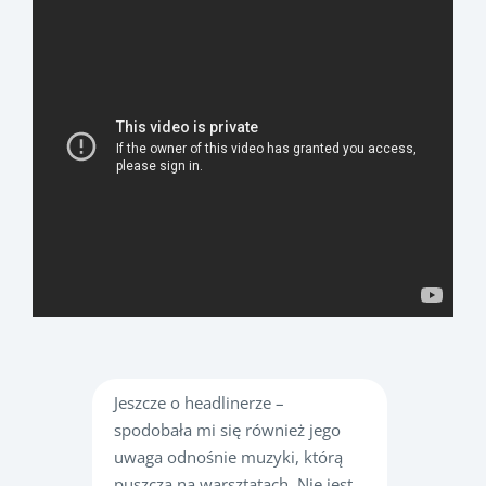
Jeszcze o headlinerze –
spodobała mi się również jego
uwaga odnośnie muzyki, którą
puszcza na warsztatach. Nie jest