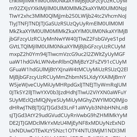
cnklMjIlMkYlM0UlM0NkaXYlMjBjbGFzcyUzRCUyM
m92ZXJsYXklMjIlM0UlM0MlMkZkaXYlM0UlM0NpJ
TIwY2xhc3MlM0QlMjJmb250LWljb24tc2VhcmNoJ
TIyJTNFJTNDJTJGaSUzRSUzQyUyRmElM0UlM0Ml
MkZkaXYlM0UlM0MlMkZkaXYlM0UlM0NkaXYlMjB
jbGFzcyUzRCUyMnNwYW40JTIwZ2FsbGVyeS1pd
GVtLTQlMjIlM0UlM0NkaXYlMjBjbGFzcyUzRCUyM
mxpZ2h0Ym94JTIwcmVzcG9uc2l2ZWltZyUyMGF
uaW1hdGVkLWNvbnRlbnQlMjBzY2FsZV91cCUyM
GFuaW1hdGUlMjBtYXJnaW4tMCUyMiUzRSUzQ2El
MjBjbGFzcyUzRCUyMmZhbmN5LXdyYXAlMjBmY
W5jeWJveCUyMiUyMHRpdGxlJTNEJTIyWmRqJUM
0JTk5Y2llJTIwYXV0b3JzdHdhJTIwU2ViYXN0aWFuY
SUyMEclQzMlQjNyeSUyMiUyMGhyZWYlM0QlMjJo
dHRwJTNBJTJGJTJGd3d3LnF1aWVyb3NhbHNhLnB
sJTJGd3AtY29udGVudCUyRnVwbG9hZHMlMkYyM
DE2JTJGMDclMkYxMzU4MjEyNF8xMDUyNzExND
UxNDUwOTEwXzY5Nzc1OTY4NTU3MjM1NDI3Ml