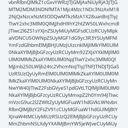
vbnRlbnQlMkZ1cGxvYWRzJTJGMjAxNiUyRjA3JTJG
MTM2MDM3NDNfMTA1Mjc4Mzc1NDc3NzAxM18
2NjQxNzcxNzM3ODQwMTkzMzA1X28uanBnJTIyJ
TIwY2xhc3MlM0QlMjJhdHRhY2htZW50LWxhcmdl
JTIwc2l6ZS1sYXJnZSUyMiUyMGFsdCUzRCUyMlpk
aiVDNCU5OWNpZSUyMGF1dG9yc3R3YSUyMFNl
YmFzdGlhbmElMjBHJUMzJUIzcnklMjIlMkYlM0UlM
0NkaXYlMjBjbGFzcyUzRCUyMm92ZXJsYXklMjIlM0
UlM0MlMkZkaXYlM0UlM0NpJTIwY2xhc3MlM0Ql
MjJmb250LWljb24tc2VhcmNoJTIyJTNFJTNDJTJGaS
UzRSUzQyUyRmElM0UlM0MlMkZkaXYlM0UlM0M
lMkZkaXYlM0UlM0NkaXYlMjBjbGFzcyUzRCUyMn
NwYW40JTIwZ2FsbGVyeS1pdGVtLTQlMjIlM0UlM0
NkaXYlMjBjbGFzcyUzRCUyMmxpZ2h0Ym94JTIwc
mVzcG9uc2l2ZWltZyUyMGFuaW1hdGVkLWNvbn
RlbnQlMjBzY2FsZV91cCUyMGFuaW1hdGUlMjBtY
XJnaW4tMCUyMiUzRSUzQ2ElMjBjbGFzcyUzRCUy
MmZhbmN5LXdyYXAlMjBmYW5jeWJveCUyMiUy