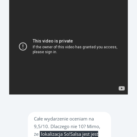
Całe wydarzenie oceniam na
9,5/10. Dlaczego nie 10? Mimo,
że
lokalizacja So!Salsa jest jest