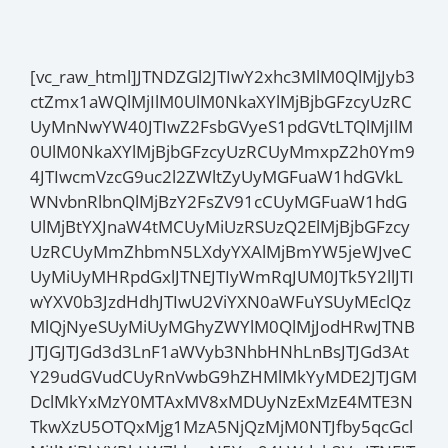
[vc_raw_html]JTNDZGl2JTIwY2xhc3MlM0QlMjJyb3
ctZmx1aWQlMjIlM0UlM0NkaXYlMjBjbGFzcyUzRC
UyMnNwYW40JTIwZ2FsbGVyeS1pdGVtLTQlMjIlM
0UlM0NkaXYlMjBjbGFzcyUzRCUyMmxpZ2h0Ym9
4JTIwcmVzcG9uc2l2ZWltZyUyMGFuaW1hdGVkL
WNvbnRlbnQlMjBzY2FsZV91cCUyMGFuaW1hdG
UlMjBtYXJnaW4tMCUyMiUzRSUzQ2ElMjBjbGFzcy
UzRCUyMmZhbmN5LXdyYXAlMjBmYW5jeWJveC
UyMiUyMHRpdGxlJTNEJTIyWmRqJUM0JTk5Y2llJTI
wYXV0b3JzdHdhJTIwU2ViYXN0aWFuYSUyMEclQz
MlQjNyeSUyMiUyMGhyZWYlM0QlMjJodHRwJTNB
JTJGJTJGd3d3LnF1aWVyb3NhbHNhLnBsJTJGd3At
Y29udGVudCUyRnVwbG9hZHMlMkYyMDE2JTJGM
DclMkYxMzY0MTAxMV8xMDUyNzExMzE4MTE3N
TkwXzU5OTQxMjg1MzA5NjQzMjM0NTJfby5qcGcl