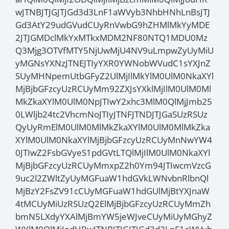
wJTNBJTJGJTJGd3d3LnF1aWVyb3NhbHNhLnBsJTJ
Gd3AtY29udGVudCUyRnVwbG9hZHMlMkYyMDE
2JTJGMDclMkYxMTkxMDM2NF80NTQ1MDU0Mz
Q3Mjg3OTVfMTY5NjUwMjU4NV9uLmpwZyUyMiU
yMGNsYXNzJTNEJTIyYXR0YWNobWVudC1sYXJnZ
SUyMHNpemUtbGFyZ2UlMjIlMkYlM0UlM0NkaXYl
MjBjbGFzcyUzRCUyMm92ZXJsYXklMjIlM0UlM0Ml
MkZkaXYlM0UlM0NpJTIwY2xhc3MlM0QlMjJmb25
0LWljb24tc2VhcmNoJTIyJTNFJTNDJTJGaSUzRSUz
QyUyRmElM0UlM0MlMkZkaXYlM0UlM0MlMkZka
XYlM0UlM0NkaXYlMjBjbGFzcyUzRCUyMnNwYW4
0JTIwZ2FsbGVyeS1pdGVtLTQlMjIlM0UlM0NkaXYl
MjBjbGFzcyUzRCUyMmxpZ2h0Ym94JTIwcmVzcG
9uc2l2ZWltZyUyMGFuaW1hdGVkLWNvbnRlbnQl
MjBzY2FsZV91cCUyMGFuaW1hdGUlMjBtYXJnaW
4tMCUyMiUzRSUzQ2ElMjBjbGFzcyUzRCUyMmZh
bmN5LXdyYXAlMjBmYW5jeWJveCUyMiUyMGhyZ