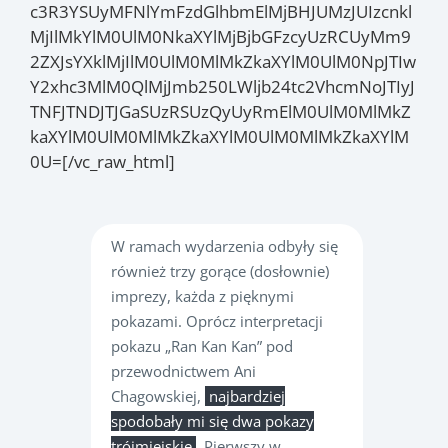
c3R3YSUyMFNlYmFzdGlhbmElMjBHJUMzJUIzcnkl
MjIlMkYlM0UlM0NkaXYlMjBjbGFzcyUzRCUyMm9
2ZXJsYXklMjIlM0UlM0MlMkZkaXYlM0UlM0NpJTIw
Y2xhc3MlM0QlMjJmb250LWljb24tc2VhcmNoJTIyJ
TNFJTNDJTJGaSUzRSUzQyUyRmElM0UlM0MlMkZ
kaXYlM0UlM0MlMkZkaXYlM0UlM0MlMkZkaXYlM
0U=[/vc_raw_html]
W ramach wydarzenia odbyły się
również trzy gorące (dosłownie)
imprezy, każda z pięknymi
pokazami. Oprócz interpretacji
pokazu „Ran Kan Kan” pod
przewodnictwem Ani
Chagowskiej,
najbardziej
spodobały mi się dwa pokazy
trójmiejskie
. Pierwszy w