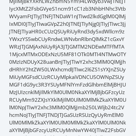
MjIlMjBkYXRhLWZhbmN5Ym94LWdyb3VwJTNEJT
IycXMtZ2FsbGVyeS1ncm91cC1zb3NhbHNhc3Vtb
WVyamFtJTIyJTNFJTNDaW1nJTIwd2lkdGglM0QlMj
IxMDI0JTIyJTIwaGVpZ2h0JTNEJTIyNjg0JTIyJTIwc3Jj
JTNEJTIyaHR0cCUzQSUyRiUyRnd3dy5xdWllcm9z
YWxzYS5wbCUyRndwLWNvbnRlbnQlMkZ1cGxvY
WRzJTJGMjAxNiUyRjA3JTJGMTM2NDEwMTFfMTA
1MjcxMTMxODExNzU5MF81OTk0MTI4NTMwOTY
0MzIzNDUyX28uanBnJTIyJTIwY2xhc3MlM0QlMjJh
dHRhY2htZW50LWxhcmdlJTIwc2l6ZS1sYXJnZSUy
MiUyMGFsdCUzRCUyMlpkaiVDNCU5OWNpZSUy
MGF1dG9yc3R3YSUyMFNlYmFzdGlhbmElMjBHJU
MzJUIzcnklMjIlMkYlM0UlM0NkaXYlMjBjbGFzcyUz
RCUyMm92ZXJsYXklMjIlM0UlM0MlMkZkaXYlM0U
lM0NpJTIwY2xhc3MlM0QlMjJmb250LWljb24tc2V
hcmNoJTIyJTNFJTNDJTJGaSUzRSUzQyUyRmElM0
UlM0MlMkZkaXYlM0UlM0MlMkZkaXYlM0UlM0Nk
aXYlMjBjbGFzcyUzRCUyMnNwYW40JTIwZ2FsbGV