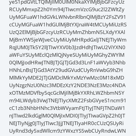
yeS1pdGVtLTQlMjIlM0UlM0NkaXYlMjBjbGFzcyUz
RCUyMmxpZ2h0Ym94JTIwcmVzcG9uc2l2ZWltZy
UyMGFuaW1hdGVkLWNvbnRlbnQlMjBzY2FsZV91
cCUyMGFuaW1hdGUlMjBtYXJnaW4tMCUyMiUzRS
UzQ2ElMjBjbGFzcyUzRCUyMmZhbmN5LXdyYXAl
MjBmYW5jeWJveCUyMiUyMHRpdGxlJTNEJTIyWm
RqJUM0JTk5Y2llJTIwYXV0b3JzdHdhJTIwU2ViYXN0
aWFuYSUyMEclQzMlQjNyeSUyMiUyMGhyZWYlM
0QlMjJodHRwJTNBJTJGJTJGd3d3LnF1aWVyb3Nhb
HNhLnBsJTJGd3AtY29udGVudCUyRnVwbG9hZH
MlMkYyMDE2JTJGMDclMkYxMzYwMzc0M18xMD
UyNzgzNzU0Nzc3MDEzXzY2NDE3NzE3Mzc4NDA
xOTMzMDVfby5qcGclMjIlMjBkYXRhLWZhbmN5Y
m94LWdyb3VwJTNEJTIycXMtZ2FsbGVyeS1ncm91
cC1zb3NhbHNhc3VtbWVyamFtJTIyJTNFJTNDaW1
nJTIwd2lkdGglM0QlMjIxMDI0JTIyJTIwaGVpZ2h0JT
NEJTIyNjg0JTIyJTIwc3JjJTNEJTIyaHR0cCUzQSUyRi
UyRnd3dy5xdWllcm9zYWxzYS5wbCUyRndwLWN