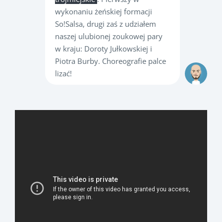
wykonaniu żeńskiej formacji
So!Salsa, drugi zaś z udziałem
naszej ulubionej zoukowej pary
w kraju: Doroty Jułkowskiej i
Piotra Burby. Choreografie palce
lizać!