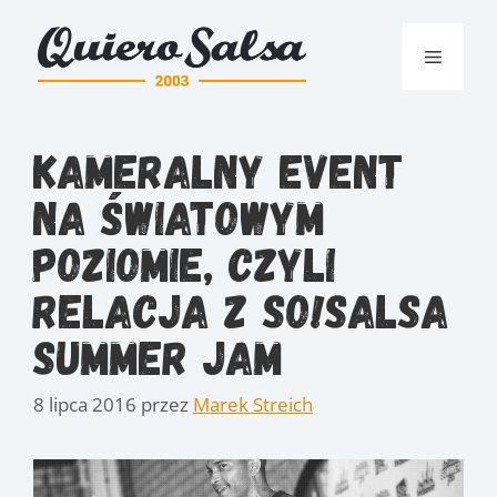
Przejdź
do
Menu
treści
Kameralny event
na światowym
poziomie, czyli
relacja z So!Salsa
Summer Jam
8 lipca 2016
przez
Marek Streich