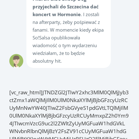
przyjechali do Szczecina dać
koncert w Hormonie
. I zostali
na afterparty, żeby pośpiewać z
fanami. W momencie kiedy ekipa
So!Salsa opublikowała
wiadomość o tym wydarzeniu
wiedziałam, że to będzie
absolutny hit.
[vc_raw_html]JTNDZGl2JTIwY2xhc3MlM0QlMjJyb3
ctZmx1aWQlMjIlM0UlM0NkaXYlMjBjbGFzcyUzRC
UyMnNwYW40JTIwZ2FsbGVyeS1pdGVtLTQlMjIlM
0UlM0NkaXYlMjBjbGFzcyUzRCUyMmxpZ2h0Ym9
4JTIwcmVzcG9uc2l2ZWltZyUyMGFuaW1hdGVkL
WNvbnRlbnQlMjBzY2FsZV91cCUyMGFuaW1hdG
UlMjBtYXJnaW4tMCUyMiUzRSUzQ2ElMjBjbGFzcy