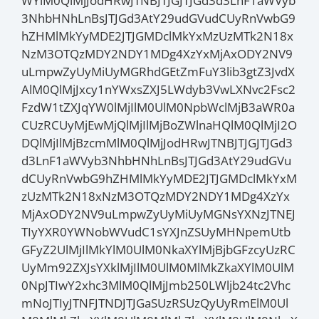
WYlM0QlMjJodHRwJTNBJTJGJTJGd3d3LnF1aWVyb
3NhbHNhLnBsJTJGd3AtY29udGVudCUyRnVwbG9
hZHMlMkYyMDE2JTJGMDclMkYxMzUzMTk2N18x
NzM3OTQzMDY2NDY1MDg4XzYxMjAxODY2NV9
uLmpwZyUyMiUyMGRhdGEtZmFuY3lib3gtZ3JvdX
AlM0QlMjJxcy1nYWxsZXJ5LWdyb3VwLXNvc2Fsc2
FzdW1tZXJqYW0lMjIlM0UlM0NpbWclMjB3aWR0a
CUzRCUyMjEwMjQlMjIlMjBoZWlnaHQlM0QlMjI2O
DQlMjIlMjBzcmMlM0QlMjJodHRwJTNBJTJGJTJGd3
d3LnF1aWVyb3NhbHNhLnBsJTJGd3AtY29udGVu
dCUyRnVwbG9hZHMlMkYyMDE2JTJGMDclMkYxM
zUzMTk2N18xNzM3OTQzMDY2NDY1MDg4XzYx
MjAxODY2NV9uLmpwZyUyMiUyMGNsYXNzJTNEJ
TIyYXR0YWNobWVudC1sYXJnZSUyMHNpemUtb
GFyZ2UlMjIlMkYlM0UlM0NkaXYlMjBjbGFzcyUzRC
UyMm92ZXJsYXklMjIlM0UlM0MlMkZkaXYlM0UlM
0NpJTIwY2xhc3MlM0QlMjJmb250LWljb24tc2Vhc
mNoJTIyJTNFJTNDJTJGaSUzRSUzQyUyRmElM0Ul