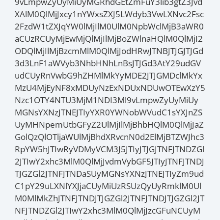
9vLmpwZyUyMiUyMGRhdGEtZmFuY3lib3gtZ3Jvd
XAlM0QlMjJxcy1nYWxsZXJ5LWdyb3VwLXNvc2Fsc
2FzdW1tZXJqYW0lMjIlM0UlM0NpbWclMjB3aWR0
aCUzRCUyMjEwMjQlMjIlMjBoZWlnaHQlM0QlMjI2
ODQlMjIlMjBzcmMlM0QlMjJodHRwJTNBJTJGJTJGd
3d3LnF1aWVyb3NhbHNhLnBsJTJGd3AtY29udGV
udCUyRnVwbG9hZHMlMkYyMDE2JTJGMDclMkYx
MzU4MjEyNF8xMDUyNzExNDUxNDUwOTEwXzY5
Nzc1OTY4NTU3MjM1NDI3Ml9vLmpwZyUyMiUy
MGNsYXNzJTNEJTIyYXR0YWNobWVudC1sYXJnZS
UyMHNpemUtbGFyZ2UlMjIlMjBhbHQlM0QlMjJaZ
GolQzQlOTljaWUlMjBhdXRvcnN0d2ElMjBTZWJhc3
RpYW5hJTIwRyVDMyVCM3J5JTIyJTJGJTNFJTNDZGl
2JTIwY2xhc3MlM0QlMjJvdmVybGF5JTIyJTNFJTNDJ
TJGZGl2JTNFJTNDaSUyMGNsYXNzJTNEJTIyZm9ud
C1pY29uLXNlYXJjaCUyMiUzRSUzQyUyRmklM0Ul
M0MlMkZhJTNFJTNDJTJGZGl2JTNFJTNDJTJGZGl2JT
NFJTNDZGl2JTIwY2xhc3MlM0QlMjJzcGFuNCUyM