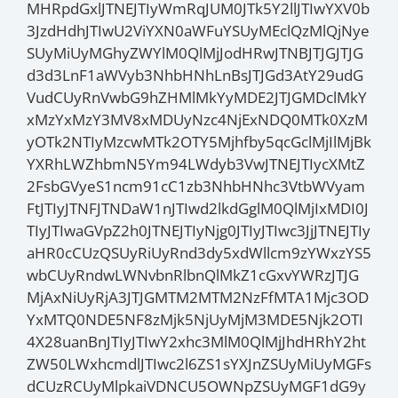
MHRpdGxlJTNEJTIyWmRqJUM0JTk5Y2llJTIwYXV0b
3JzdHdhJTIwU2ViYXN0aWFuYSUyMEclQzMlQjNye
SUyMiUyMGhyZWYlM0QlMjJodHRwJTNBJTJGJTJG
d3d3LnF1aWVyb3NhbHNhLnBsJTJGd3AtY29udG
VudCUyRnVwbG9hZHMlMkYyMDE2JTJGMDclMkY
xMzYxMzY3MV8xMDUyNzc4NjExNDQ0MTk0XzM
yOTk2NTIyMzcwMTk2OTY5Mjhfby5qcGclMjIlMjBk
YXRhLWZhbmN5Ym94LWdyb3VwJTNEJTIycXMtZ
2FsbGVyeS1ncm91cC1zb3NhbHNhc3VtbWVyam
FtJTIyJTNFJTNDaW1nJTIwd2lkdGglM0QlMjIxMDI0J
TIyJTIwaGVpZ2h0JTNEJTIyNjg0JTIyJTIwc3JjJTNEJTIy
aHR0cCUzQSUyRiUyRnd3dy5xdWllcm9zYWxzYS5
wbCUyRndwLWNvbnRlbnQlMkZ1cGxvYWRzJTJG
MjAxNiUyRjA3JTJGMTM2MTM2NzFfMTA1Mjc3OD
YxMTQ0NDE5NF8zMjk5NjUyMjM3MDE5Njk2OTI
4X28uanBnJTIyJTIwY2xhc3MlM0QlMjJhdHRhY2ht
ZW50LWxhcmdlJTIwc2l6ZS1sYXJnZSUyMiUyMGFs
dCUzRCUyMlpkaiVDNCU5OWNpZSUyMGF1dG9y