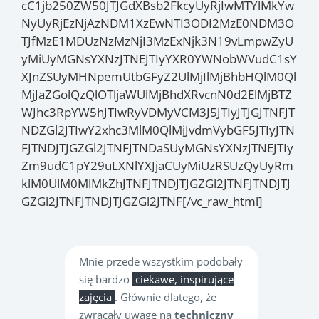
cC1jb250ZW50JTJGdXBsb2FkcyUyRjIwMTYlMkYw
NyUyRjEzNjAzNDM1XzEwNTI3ODI2MzE0NDM3O
TJfMzE1MDUzNzMzNjI3MzExNjk3N19vLmpwZyU
yMiUyMGNsYXNzJTNEJTIyYXR0YWNobWVudC1sY
XJnZSUyMHNpemUtbGFyZ2UlMjIlMjBhbHQlM0Ql
MjJaZGolQzQlOTljaWUlMjBhdXRvcnN0d2ElMjBTZ
WJhc3RpYW5hJTIwRyVDMyVCM3J5JTIyJTJGJTNFJT
NDZGl2JTIwY2xhc3MlM0QlMjJvdmVybGF5JTIyJTN
FJTNDJTJGZGl2JTNFJTNDaSUyMGNsYXNzJTNEJTIy
Zm9udC1pY29uLXNlYXJjaCUyMiUzRSUzQyUyRm
klM0UlM0MlMkZhJTNFJTNDJTJGZGl2JTNFJTNDJTJ
GZGl2JTNFJTNDJTJGZGl2JTNF[/vc_raw_html]
Mnie przede wszystkim podobały
się bardzo
ciekawe, inspirujące
zajęcia
. Głównie dlatego, że
zwracały uwagę na
techniczny