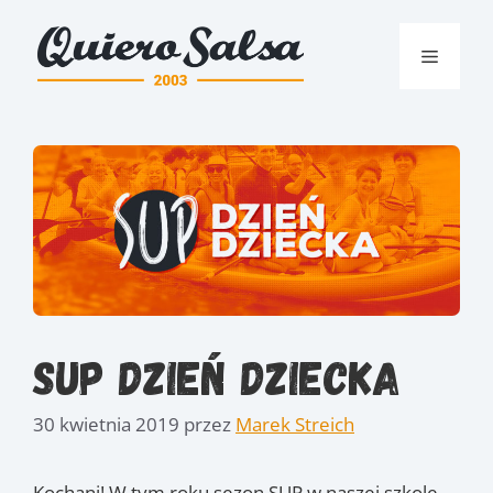
Przejdź
do
Menu
treści
SUP Dzień Dziecka
30 kwietnia 2019
przez
Marek Streich
Kochani! W tym roku sezon SUP w naszej szkole