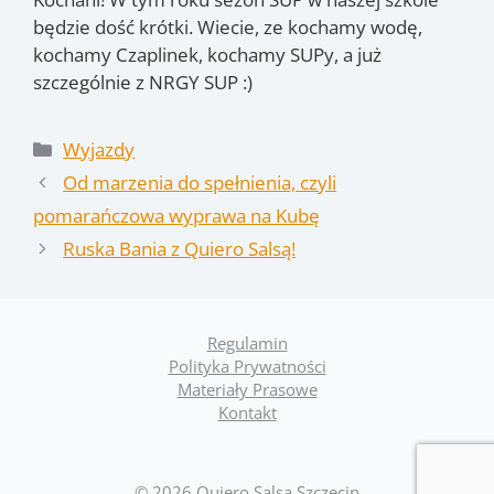
będzie dość krótki. Wiecie, ze kochamy wodę,
kochamy Czaplinek, kochamy SUPy, a już
szczególnie z NRGY SUP :)
Kategorie
Wyjazdy
Od marzenia do spełnienia, czyli
pomarańczowa wyprawa na Kubę
Ruska Bania z Quiero Salsą!
Regulamin
Polityka Prywatności
Materiały Prasowe
Kontakt
© 2026 Quiero Salsa Szczecin