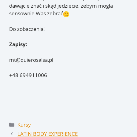
dawajcie znać i skąd jedziecie, żebym mogła
sensownie Was zebrać
Do zobaczenia!
Zapisy:
mt@quierosalsa.pl
+48 694911006
Kategorie
Kursy
LATIN BODY EXPERIENCE