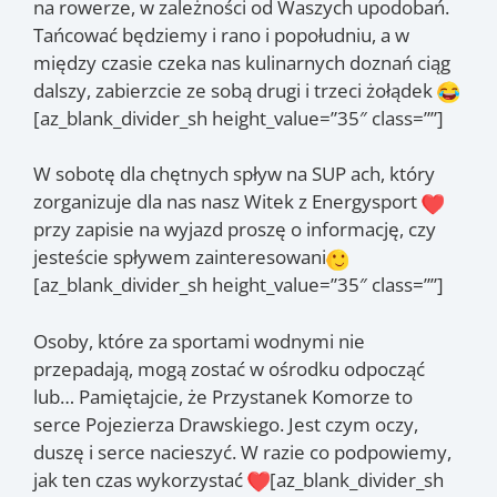
na rowerze, w zależności od Waszych upodobań.
Tańcować będziemy i rano i popołudniu, a w
między czasie czeka nas kulinarnych doznań ciąg
dalszy, zabierzcie ze sobą drugi i trzeci żołądek
[az_blank_divider_sh height_value=”35″ class=””]
W sobotę dla chętnych spływ na SUP ach, który
zorganizuje dla nas nasz Witek z Energysport
przy zapisie na wyjazd proszę o informację, czy
jesteście spływem zainteresowani
[az_blank_divider_sh height_value=”35″ class=””]
Osoby, które za sportami wodnymi nie
przepadają, mogą zostać w ośrodku odpocząć
lub… Pamiętajcie, że Przystanek Komorze to
serce Pojezierza Drawskiego. Jest czym oczy,
duszę i serce nacieszyć. W razie co podpowiemy,
jak ten czas wykorzystać
[az_blank_divider_sh