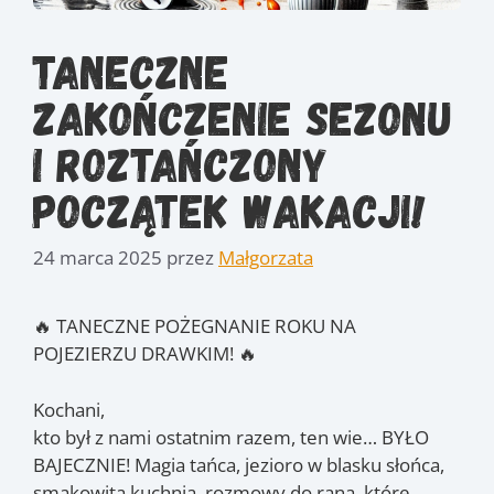
Taneczne
zakończenie sezonu
i roztańczony
początek wakacji!
24 marca 2025
przez
Małgorzata
🔥 TANECZNE POŻEGNANIE ROKU NA
POJEZIERZU DRAWKIM! 🔥
Kochani,
kto był z nami ostatnim razem, ten wie… BYŁO
BAJECZNIE! Magia tańca, jezioro w blasku słońca,
smakowita kuchnia, rozmowy do rana, które