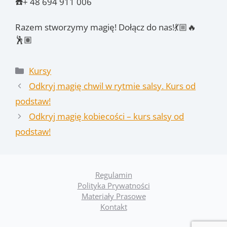
☎️+ 48 694 911 006
Razem stworzymy magię! Dołącz do nas!💃🏼🔥
🕺🏽
Kategorie
Kursy
Odkryj magię chwil w rytmie salsy. Kurs od
podstaw!
Odkryj magię kobiecości – kurs salsy od
podstaw!
Regulamin
Polityka Prywatności
Materiały Prasowe
Kontakt