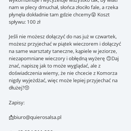
nam w plecy dmuchał, słońca złociło fale, a rzeka
płynęła dokładnie tam gdzie chcemy😝 Koszt
spływu: 100 zł
Jeśli nie możesz dołączyć do nas już w czwartek,
możesz przyjechać w piątek wieczorem i dołączyć
na same warsztaty taneczne, kąpiele w jeziorze,
niezapomniane wieczory i obłędną wyżerę 🙃Daj
znać, napiszę jak to może wyglądać, ale z
doświadczenia wiemy, że nie chcecie z Komorza
nigdy wyjeżdżać, więc może lepiej przyjechać na
dłużej?😚
Zapisy:
📩biuro@quierosalsa.pl