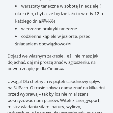
warsztaty taneczne w sobotę i niedzielę (
około 6 h, chyba, że będzie lało to wtedy 12 h
każdego dnia🤣🤣🤣)
wieczorne praktyki taneczne
codzienne kąpiele w jeziorze, przed
śniadaniem obowiązkowo🐟
Dojazd we własnym zakresie. Jeśli nie masz jak
dojechać, daj mi proszę znać w zgłoszeniu, na
pewno znajdę je dla Ciebie🚗
Uwaga! Dla chętnych w piątek całodniowy spływ
na SUPach. O trasie spływu damy znać na kilka dni
przed wyprawą – tak by los nie miał szans
pokrzyżować nam planów. Witek z Energysport,
mistrz władania siłami natury, wyliczy,
wykombinuje i wycyzeluje wszystko tak, by wiatr