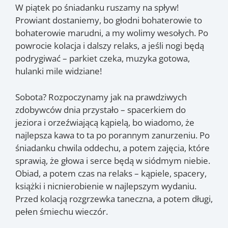
W piątek po śniadanku ruszamy na spływ!
Prowiant dostaniemy, bo głodni bohaterowie to
bohaterowie marudni, a my wolimy wesołych. Po
powrocie kolacja i dalszy relaks, a jeśli nogi będą
podrygiwać – parkiet czeka, muzyka gotowa,
hulanki mile widziane!
Sobota? Rozpoczynamy jak na prawdziwych
zdobywców dnia przystało – spacerkiem do
jeziora i orzeźwiającą kąpielą, bo wiadomo, że
najlepsza kawa to ta po porannym zanurzeniu. Po
śniadanku chwila oddechu, a potem zajęcia, które
sprawią, że głowa i serce będą w siódmym niebie.
Obiad, a potem czas na relaks – kąpiele, spacery,
książki i nicnierobienie w najlepszym wydaniu.
Przed kolacją rozgrzewka taneczna, a potem długi,
pełen śmiechu wieczór.