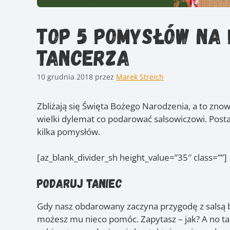
TOP 5 pomysłów na
tancerza
10 grudnia 2018
przez
Marek Streich
Zbliżają się Święta Bożego Narodzenia, a to znow
wielki dylemat co podarować salsowiczowi. Post
kilka pomysłów.
[az_blank_divider_sh height_value=”35″ class=””]
Podaruj Taniec
Gdy nasz obdarowany zaczyna przygodę z salsą bą
możesz mu nieco pomóc. Zapytasz – jak? A no ta