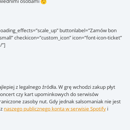
powiednimi osobami
_loading_effects=”scale_up” buttonlabel=”Zamów bon
mall” checkicon=”custom_icon” icon=”font-icon-ticket”
/”]
ajlepiej z legalnego źródła. W grę wchodzi zakup płyt
 koncert czy kart upominkowych do serwisów
raniczone zasoby nut. Gdy jednak salsomaniak nie jest
 z
naszego publicznego konta w serwisie Spotify
i