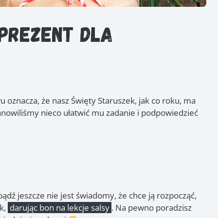
 prezent dla
u oznacza, że nasz Święty Staruszek, jak co roku, ma
anowiliśmy nieco ułatwić mu zadanie i podpowiedzieć
dź jeszcze nie jest świadomy, że chce ją rozpocząć,
k,
darując bon na lekcje salsy
. Na pewno poradzisz