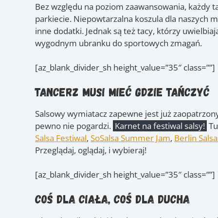
Bez względu na poziom zaawansowania, każdy ta
parkiecie. Niepowtarzalna koszula dla naszych mę
inne dodatki. Jednak są też tacy, którzy uwielbia
wygodnym ubranku do sportowych zmagań.
[az_blank_divider_sh height_value=”35″ class=””]
Tancerz musi mieć gdzie tańczyć
Salsowy wymiatacz zapewne jest już zaopatrzony
pewno nie pogardzi.
Karnet na festiwal salsy!
Tut
Salsa Festiwal
,
SoSalsa Summer Jam
,
Berlin Sals
Przeglądaj, oglądaj, i wybieraj!
[az_blank_divider_sh height_value=”35″ class=””]
Coś dla ciała, coś dla ducha