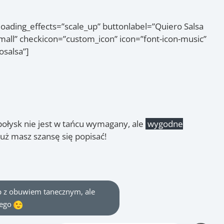
oading_effects=”scale_up” buttonlabel=”Quiero Salsa
small” checkicon=”custom_icon” icon=”font-icon-music”
osalsa”]
 połysk nie jest w tańcu wymagany, ale
wygodne
już masz szansę się popisać!
p z obuwiem tanecznym, ale
wego