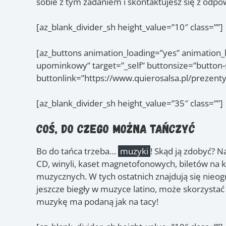
sobie z tym zadaniem i skontaktujesz się z od
[az_blank_divider_sh height_value=”10″ class=””]
[az_buttons animation_loading=”yes” animation
upominkowy” target=”_self” buttonsize=”button-s
buttonlink=”https://www.quierosalsa.pl/prezenty
[az_blank_divider_sh height_value=”35″ class=””]
Coś, do czego można tańczyć
Bo do tańca trzeba…
muzyki
! Skąd ją zdobyć? N
CD, winyli, kaset magnetofonowych, biletów na
muzycznych. W tych ostatnich znajdują się nieog
jeszcze biegły w muzyce latino, może skorzystać
muzykę ma podaną jak na tacy!