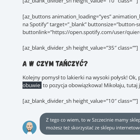
[az_blank_divider_sh height_value=”10″ class=””]
[az_buttons animation_loading=”yes” animation_l
na Spotify” target=”_blank” buttonsize=”button-
buttonlink=”https://open.spotify.com/user/quier
[az_blank_divider_sh height_value=”35″ class=””]
A w czym tańczyć?
Kolejny pomysł to lakierki na wysoki połysk! Ok,
obuwie
to pozycja obowiązkowa! Mikołaju, tutaj 
[az_blank_divider_sh height_value=”10″ class=””]
Z tego co wiem, to w Szczecinie mamy skle
możesz też skorzystać ze sklepu interneto