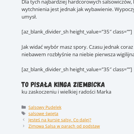
Dla tych najbardziej hardcorowych salsowiczów, k
wytchnienia jest jednak jak wybawienie. Wypocz
umysł.
[az_blank_divider_sh height_value=”35″ class=””]
Jak widać wybór masz spory. Czasu jednak coraz
niebawem rozbłyśnie na niebie pierwsza wigilijn
[az_blank_divider_sh height_value=”35″ class=””]
To pisała Kinga Ziembicka
ku zaskoczeniu i wielkiej radości Marka
Kategorie
Salsowy Pudelek
Tagi
salsowe święta
Jesteś na kursie salsy. Co dalej?
Zimowa Salsa w parach od podstaw