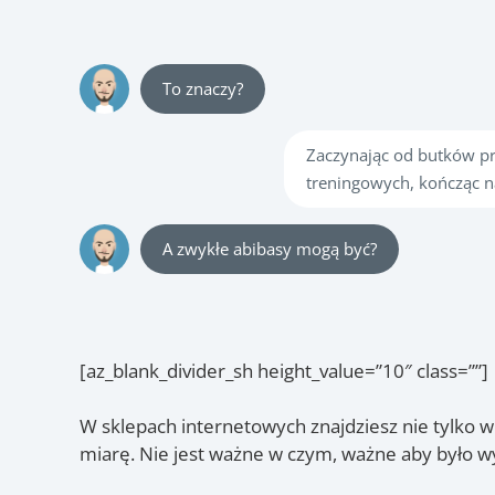
To znaczy?
Zaczynając od butków pr
treningowych, kończąc n
A zwykłe abibasy mogą być?
[az_blank_divider_sh height_value=”10″ class=””]
W sklepach internetowych znajdziesz nie tylko w
miarę. Nie jest ważne w czym, ważne aby było 