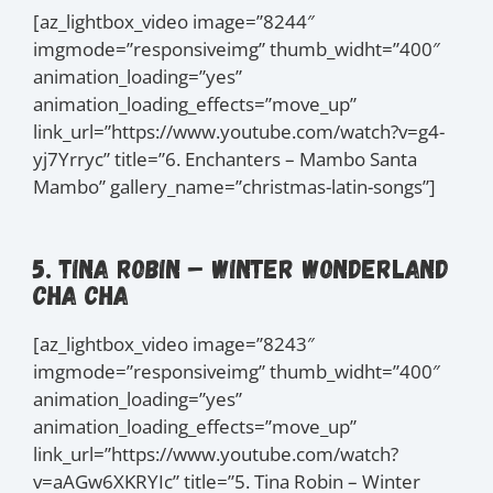
[az_lightbox_video image=”8244″
imgmode=”responsiveimg” thumb_widht=”400″
animation_loading=”yes”
animation_loading_effects=”move_up”
link_url=”https://www.youtube.com/watch?v=g4-
yj7Yrryc” title=”6. Enchanters – Mambo Santa
Mambo” gallery_name=”christmas-latin-songs”]
5. Tina Robin – Winter Wonderland
Cha Cha
[az_lightbox_video image=”8243″
imgmode=”responsiveimg” thumb_widht=”400″
animation_loading=”yes”
animation_loading_effects=”move_up”
link_url=”https://www.youtube.com/watch?
v=aAGw6XKRYIc” title=”5. Tina Robin – Winter