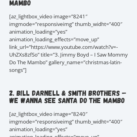
Mambo
[az_lightbox_video image=”8241″
imgmode=”responsiveimg” thumb_widht=”400″
animation_loading=”yes”
animation_loading_effects=”move_up”
link_url=”https://www.youtube.com/watch?v=-
UhZXs8zfSo” title=”3. Jimmy Boyd – I Saw Mommy
Do The Mambo” gallery_name=”christmas-latin-
songs”]
2. Bill Darnell & Smith Brothers –
We Wanna See Santa Do The Mambo
[az_lightbox_video image=”8240″
imgmode=”responsiveimg” thumb_widht=”400″
animation_loading=”yes”
animation_loading_effects=”move_up”