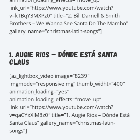
link_url=”https://www.youtube.com/watch?
v=kTBqY3MXPz0″ title=”2. Bill Darnell & Smith
Brothers – We Wanna See Santa Do The Mambo”
gallery_name=”christmas-latin-songs”]
1. Augie Rios – Dónde Está Santa
Claus
[az_lightbox_video image=”8239″
imgmode=”responsiveimg” thumb_widht=”400″
animation_loading=”yes”
animation_loading_effects=”move_up”
link_url=”https://www.youtube.com/watch?
v=qaCYxXlM8z0″ title=”1. Augie Rios – Dónde Está
Santa Claus” gallery_name=”christmas-latin-
songs”]