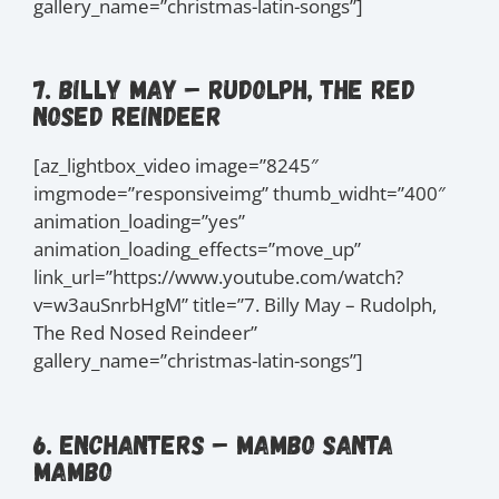
gallery_name=”christmas-latin-songs”]
7. Billy May – Rudolph, The Red
Nosed Reindeer
[az_lightbox_video image=”8245″
imgmode=”responsiveimg” thumb_widht=”400″
animation_loading=”yes”
animation_loading_effects=”move_up”
link_url=”https://www.youtube.com/watch?
v=w3auSnrbHgM” title=”7. Billy May – Rudolph,
The Red Nosed Reindeer”
gallery_name=”christmas-latin-songs”]
6. Enchanters – Mambo Santa
Mambo