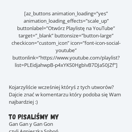
[az_buttons animation_loading=”yes”
animation_loading_effects=”scale_up”
buttonlabel=”Otwórz Playlistę na YouTube”
target=”_blank” buttonsize=”button-large”
checkicon=”custom_icon” icon=”font-icon-social-
youtube”
buttonlink=”https://www.youtube.com/playlist?
list=PLEidjahwpB-p4xYKS0HgbIvB7DJa50JZf”]
Kojarzyliście wcześniej któryś z tych utworów?
Dajcie znać w komentarzu który podoba się Wam
najbardziej :)
To pisaliśmy my
Gan Gan y Gan Gon
czyli Agnieszka Soboń