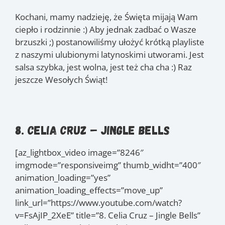
Kochani, mamy nadzieję, że Święta mijają Wam
ciepło i rodzinnie :) Aby jednak zadbać o Wasze
brzuszki ;) postanowiliśmy ułożyć krótką playliste
z naszymi ulubionymi latynoskimi utworami. Jest
salsa szybka, jest wolna, jest też cha cha :) Raz
jeszcze Wesołych Świąt!
8. Celia Cruz – Jingle Bells
[az_lightbox_video image=”8246″
imgmode=”responsiveimg” thumb_widht=”400″
animation_loading=”yes”
animation_loading_effects=”move_up”
link_url=”https://www.youtube.com/watch?
v=FsAjIP_2XeE” title=”8. Celia Cruz – Jingle Bells”