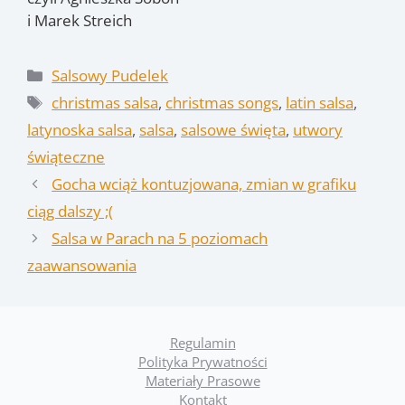
i Marek Streich
Kategorie
Salsowy Pudelek
Tagi
christmas salsa
,
christmas songs
,
latin salsa
,
latynoska salsa
,
salsa
,
salsowe święta
,
utwory
świąteczne
Gocha wciąż kontuzjowana, zmian w grafiku
ciąg dalszy ;(
Salsa w Parach na 5 poziomach
zaawansowania
Regulamin
Polityka Prywatności
Materiały Prasowe
Kontakt