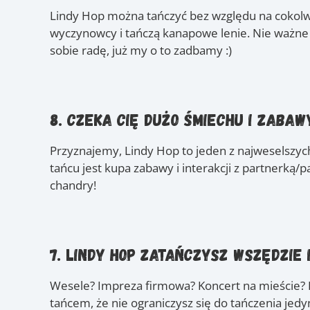
Lindy Hop można tańczyć bez względu na cokolwie
wyczynowcy i tańczą kanapowe lenie. Nie ważne 
sobie radę, już my o to zadbamy :)
8. Czeka Cię dużo śmiechu i zabaw
Przyznajemy, Lindy Hop to jeden z najweselszych
tańcu jest kupa zabawy i interakcji z partnerką/
chandry!
7. Lindy Hop zatańczysz wszędzie 
Wesele? Impreza firmowa? Koncert na mieście? I
tańcem, że nie ograniczysz się do tańczenia jedy