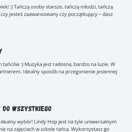
k! :) Tańczą osoby starsze, tańczą młodzi, tańczą
czy jesteś zaawansowany czy początkujący – dasz
y
 tańców :) Muzyka jest radosna, bardzo na luzie. W
partnerem. Idealny sposób na przegonienie jesiennej
i do wszystkiego
dealny wybór! Lindy Hop jest na tyle uniwersalnym
nie na zajęciach w szkole tańca. Wykorzystasz go