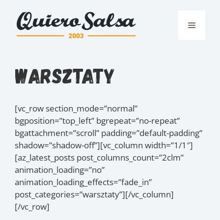
Przejdź
do
Menu
treści
Warsztaty
[vc_row section_mode=”normal”
bgposition=”top_left” bgrepeat=”no-repeat”
bgattachment=”scroll” padding=”default-padding”
shadow=”shadow-off”][vc_column width=”1/1″]
[az_latest_posts post_columns_count=”2clm”
animation_loading=”no”
animation_loading_effects=”fade_in”
post_categories=”warsztaty”][/vc_column]
[/vc_row]