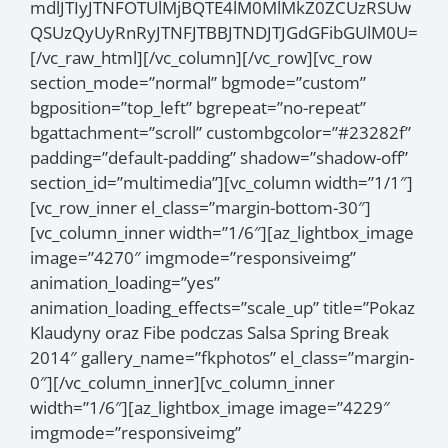
mdlJTIyJTNFOTUlMjBQTE4lM0MlMkZ0ZCUzRSUw
QSUzQyUyRnRyJTNFJTBBJTNDJTJGdGFibGUlM0U=
[/vc_raw_html][/vc_column][/vc_row][vc_row
section_mode=”normal” bgmode=”custom”
bgposition=”top_left” bgrepeat=”no-repeat”
bgattachment=”scroll” custombgcolor=”#23282f”
padding=”default-padding” shadow=”shadow-off”
section_id=”multimedia”][vc_column width=”1/1″]
[vc_row_inner el_class=”margin-bottom-30″]
[vc_column_inner width=”1/6″][az_lightbox_image
image=”4270″ imgmode=”responsiveimg”
animation_loading=”yes”
animation_loading_effects=”scale_up” title=”Pokaz
Klaudyny oraz Fibe podczas Salsa Spring Break
2014″ gallery_name=”fkphotos” el_class=”margin-
0″][/vc_column_inner][vc_column_inner
width=”1/6″][az_lightbox_image image=”4229″
imgmode=”responsiveimg”