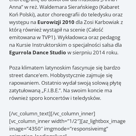
Anna” w reż. Waldemara Sierańskiego (Kabaret
Koń Polski), autor choreografii do teledysku oraz
występu na
Eurowizji 2010
dla Zosi Karbowiak z
którą również wystąpił na scenie (Całość
emitowana w TVP1). Wykładowca oraz pedagog
na Kursie Instruktorskim o specjalności salsa dla
Egurrola Dance Studio
w sierpniu 2014 roku.
Poza klimatem latynoskim fascynuje się bardzo
street dance’em. Hobbystycznie zajmuje się
rapowaniem. Ostatnio wydał swoją solową płytę
zatytułowaną „F.I.B.E.”. Na swoim koncie ma
również sporo koncertów i teledysków.
[/vc_column_text][/vc_column_inner]
[vc_column_inner width=”1/2″][az_lightbox_image
image=”4350″ imgmode=”responsiveimg”