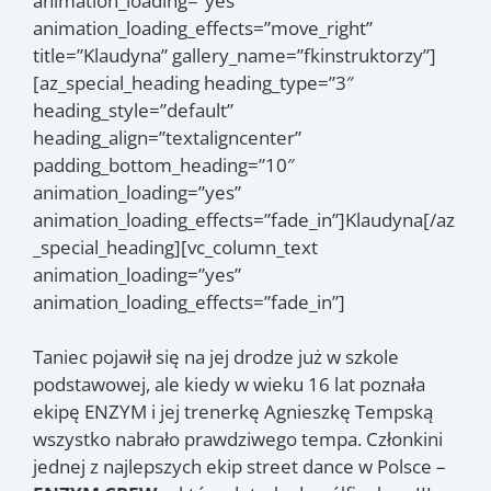
animation_loading=”yes”
animation_loading_effects=”move_right”
title=”Klaudyna” gallery_name=”fkinstruktorzy”]
[az_special_heading heading_type=”3″
heading_style=”default”
heading_align=”textaligncenter”
padding_bottom_heading=”10″
animation_loading=”yes”
animation_loading_effects=”fade_in”]Klaudyna[/az
_special_heading][vc_column_text
animation_loading=”yes”
animation_loading_effects=”fade_in”]
Taniec pojawił się na jej drodze już w szkole
podstawowej, ale kiedy w wieku 16 lat poznała
ekipę ENZYM i jej trenerkę Agnieszkę Tempską
wszystko nabrało prawdziwego tempa. Członkini
jednej z najlepszych ekip street dance w Polsce –