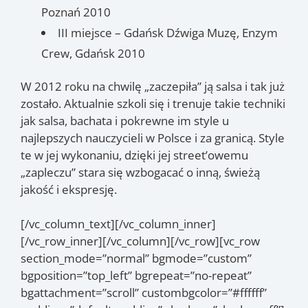
Poznań 2010
III miejsce – Gdańsk Dźwiga Muzę, Enzym
Crew, Gdańsk 2010
W 2012 roku na chwilę „zaczepiła” ją salsa i tak już
zostało. Aktualnie szkoli się i trenuje takie techniki
jak salsa, bachata i pokrewne im style u
najlepszych nauczycieli w Polsce i za granicą. Style
te w jej wykonaniu, dzięki jej street’owemu
„zapleczu” stara się wzbogacać o inną, świeżą
jakość i ekspresję.
[/vc_column_text][/vc_column_inner]
[/vc_row_inner][/vc_column][/vc_row][vc_row
section_mode=”normal” bgmode=”custom”
bgposition=”top_left” bgrepeat=”no-repeat”
bgattachment=”scroll” custombgcolor=”#ffffff”