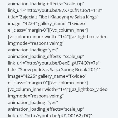
animation_loading_effects=”scale_up”
link_url=”http://youtu.be/87X7pEfNz3o?t=11s”
title=”Zajęcia z Fibe i Klaudyną w Salsa Kings”
image=”4224″ gallery_name=”fkvideo”
el_class=”margin-0″][/vc_column_inner]
[vc_column_inner width=”1/4″][az_lightbox_video
imgmode=”responsiveimg”
animation_loading=”yes”
animation_loading_effects=”scale_up”
link_url=”http://youtu.be/DexE_gAf74Q?t=7s”
title=”Show podczas Salsa Spring Break 2014″
image=”4225″ gallery_name=”fkvideo”
el_class=”margin-0″][/vc_column_inner]
[vc_column_inner width=”1/4″][az_lightbox_video
imgmode=”responsiveimg”
animation_loading=”yes”
animation_loading_effects=”scale_up”
link_url=”http://youtu.be/pU1O0162xDQ”