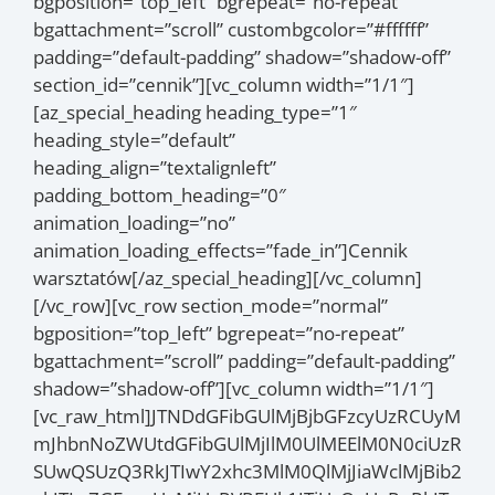
bgposition=”top_left” bgrepeat=”no-repeat”
bgattachment=”scroll” custombgcolor=”#ffffff”
padding=”default-padding” shadow=”shadow-off”
section_id=”cennik”][vc_column width=”1/1″]
[az_special_heading heading_type=”1″
heading_style=”default”
heading_align=”textalignleft”
padding_bottom_heading=”0″
animation_loading=”no”
animation_loading_effects=”fade_in”]Cennik
warsztatów[/az_special_heading][/vc_column]
[/vc_row][vc_row section_mode=”normal”
bgposition=”top_left” bgrepeat=”no-repeat”
bgattachment=”scroll” padding=”default-padding”
shadow=”shadow-off”][vc_column width=”1/1″]
[vc_raw_html]JTNDdGFibGUlMjBjbGFzcyUzRCUyM
mJhbnNoZWUtdGFibGUlMjIlM0UlMEElM0N0ciUzR
SUwQSUzQ3RkJTIwY2xhc3MlM0QlMjJiaWclMjBib2