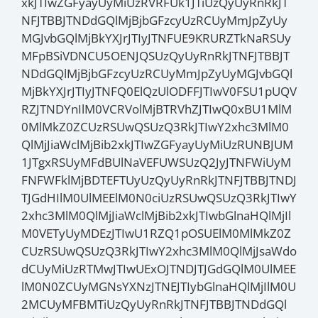
xkJTIwZGFyayUyMiUzRVRFUk1JTiUzQyUyRnRkJT
NFJTBBJTNDdGQlMjBjbGFzcyUzRCUyMmJpZyUy
MGJvbGQlMjBkYXJrJTIyJTNFUE9KRURZTkNaRSUy
MFpBSiVDNCU5OENJQSUzQyUyRnRkJTNFJTBBJT
NDdGQlMjBjbGFzcyUzRCUyMmJpZyUyMGJvbGQl
MjBkYXJrJTIyJTNFQ0ElQzUlODFFJTIwV0FSU1pUQV
RZJTNDYnIlM0VCRVolMjBTRVhZJTIwQ0xBU1MlM
0MlMkZ0ZCUzRSUwQSUzQ3RkJTIwY2xhc3MlM0
QlMjJiaWclMjBib2xkJTIwZGFyayUyMiUzRUNBJUM
1JTgxRSUyMFdBUlNaVEFUWSUzQ2JyJTNFWiUyM
FNFWFklMjBDTEFTUyUzQyUyRnRkJTNFJTBBJTNDJ
TJGdHIlM0UlMEElM0N0ciUzRSUwQSUzQ3RkJTIwY
2xhc3MlM0QlMjJiaWclMjBib2xkJTIwbGlnaHQlMjIl
M0VETyUyMDEzJTIwU1RZQ1pOSUElM0MlMkZ0Z
CUzRSUwQSUzQ3RkJTIwY2xhc3MlM0QlMjJsaWdo
dCUyMiUzRTMwJTIwUExOJTNDJTJGdGQlM0UlMEE
lM0N0ZCUyMGNsYXNzJTNEJTIybGlnaHQlMjIlM0U
2MCUyMFBMTiUzQyUyRnRkJTNFJTBBJTNDdGQl