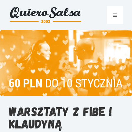
Przejdź
do
Menu
treści
Warsztaty z Fibe i
Klaudyną