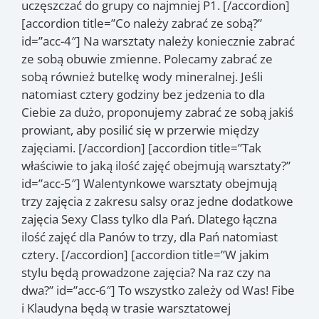
uczęszczać do grupy co najmniej P1. [/accordion]
[accordion title=”Co należy zabrać ze sobą?”
id=”acc-4″] Na warsztaty należy koniecznie zabrać
ze sobą obuwie zmienne. Polecamy zabrać ze
sobą również butelkę wody mineralnej. Jeśli
natomiast cztery godziny bez jedzenia to dla
Ciebie za dużo, proponujemy zabrać ze sobą jakiś
prowiant, aby posilić się w przerwie między
zajęciami. [/accordion] [accordion title=”Tak
właściwie to jaką ilość zajęć obejmują warsztaty?”
id=”acc-5″] Walentynkowe warsztaty obejmują
trzy zajęcia z zakresu salsy oraz jedne dodatkowe
zajęcia Sexy Class tylko dla Pań. Dlatego łączna
ilość zajęć dla Panów to trzy, dla Pań natomiast
cztery. [/accordion] [accordion title=”W jakim
stylu będą prowadzone zajęcia? Na raz czy na
dwa?” id=”acc-6″] To wszystko zależy od Was! Fibe
i Klaudyna będą w trasie warsztatowej