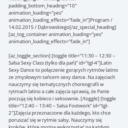
padding_bottom_heading=”10″
animation_loading=”yes”
animation_loading_effects=”fade_in”]Program /
14.02.2015 / Dąbrowskiego[/az_special_heading]
[az_tog_container animation_loading=”yes”
animation_loading_effects=”fade_in”]
[az_toggle_section] [toggle title=”11:30 – 12:30 –
Salsa Sexy Class (tylko dla pań)” id=”tgl-4″]
Latin
Sexy Dance to połączenie gorących rytmów latino
ze zmysłowym tańcem sexy dance. Na zajęciach
nauczymy się tematycznych choreografii w
rytmach latino a całe zajęcia sprawią, że Panie
poczują się kobieco i seksownie.
[/toggle] [toggle
title=”12:40 – 13:40 – Salsa Footwork” id=”tgl-
2″]Zajęcia przeznaczone dla każdego, kto chce
poruszać się w rytmie salsy. Nauczymy się
kroków, które można wykorzystać na każdym