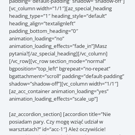
padding=”default-padding” shadow=”shadow-off”]
[vc_column width=”1/1″][az_special_heading
heading_type=”1″ heading_style=”default”
heading_align=”textalignleft”
padding_bottom_heading=”0″
animation_loading=”no”
animation_loading_effects=”fade_in”]Masz
pytania?[/az_special_heading][/vc_column]
[/vc_row][vc_row section_mode=”normal”
bgposition=”top_left” bgrepeat=”no-repeat”
bgattachment=”scroll” padding=”default-padding”
shadow=”shadow-off”][vc_column width=”1/1″]
[az_acc_container animation_loading=”yes”
animation_loading_effects=”scale_up”]
[az_accordion_section] [accordion title=”Nie
posiadam pary. Czy mogę wziąć udział w
warsztatach?” id=”acc-1″] Ależ oczywiście!