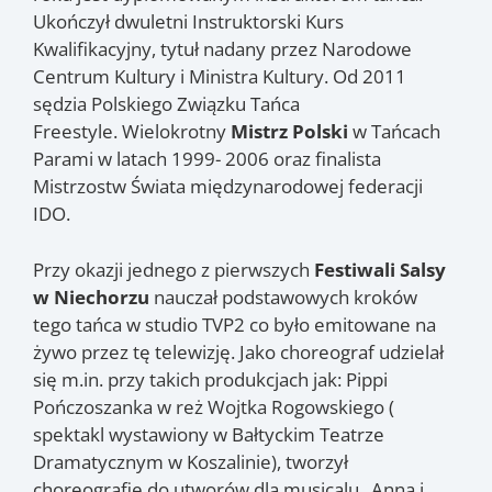
Ukończył dwuletni Instruktorski Kurs
Kwalifikacyjny, tytuł nadany przez Narodowe
Centrum Kultury i Ministra Kultury. Od 2011
sędzia Polskiego Związku Tańca
Freestyle. Wielokrotny
Mistrz Polski
w Tańcach
Parami w latach 1999- 2006 oraz finalista
Mistrzostw Świata międzynarodowej federacji
IDO.
Przy okazji jednego z pierwszych
Festiwali Salsy
w Niechorzu
nauczał podstawowych kroków
tego tańca w studio TVP2 co było emitowane na
żywo przez tę telewizję. Jako choreograf udzielał
się m.in. przy takich produkcjach jak: Pippi
Pończoszanka w reż Wojtka Rogowskiego (
spektakl wystawiony w Bałtyckim Teatrze
Dramatycznym w Koszalinie), tworzył
choreografię do utworów dla musicalu „Anna i