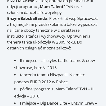
ENZYM CREW
, z którą dotarła do półfinału w III
edycji programu „
Mam Talent
” TVN oraz
członkini dancehall’owej ekipy
EnzymBabskaBanda
. Przez 6 lat współpracowała
z trójmiejskimi przedszkolami, a także wyjeżdżała
na liczne obozy taneczne w charakterze
instruktora tańca i wychowawcy. Uprawnienia
trenera tańca ukończyła w 2009 roku. Do
ostatnich osiągnięć można zaliczyć:
II miejsce – all styles battle teams & crew
showcase, Łomża 2013
tancerka teamu Hiszpanii i Niemiec
podczas EURO 2012 w Polsce
półfinał programu „Mam Talent” TVN – III
edycja – 2010
I miejsce – Big Dance Elite – Enzym Crew –