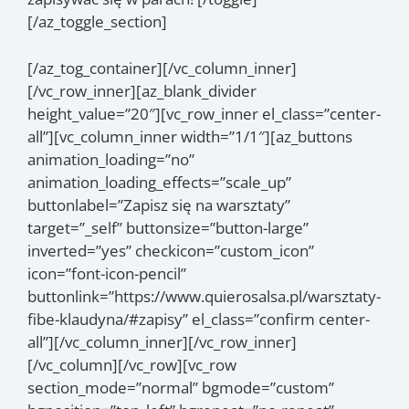
[/az_toggle_section]
[/az_tog_container][/vc_column_inner]
[/vc_row_inner][az_blank_divider
height_value=”20″][vc_row_inner el_class=”center-
all”][vc_column_inner width=”1/1″][az_buttons
animation_loading=”no”
animation_loading_effects=”scale_up”
buttonlabel=”Zapisz się na warsztaty”
target=”_self” buttonsize=”button-large”
inverted=”yes” checkicon=”custom_icon”
icon=”font-icon-pencil”
buttonlink=”https://www.quierosalsa.pl/warsztaty-
fibe-klaudyna/#zapisy” el_class=”confirm center-
all”][/vc_column_inner][/vc_row_inner]
[/vc_column][/vc_row][vc_row
section_mode=”normal” bgmode=”custom”