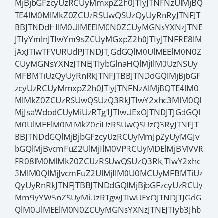
MjBjbGFzcyUzRCUyMmxpZ2h0JTIyJTNFNzUlMjBQ
TE4lM0MlMkZ0ZCUzRSUwQSUzQyUyRnRyJTNFJT
BBJTNDdHIlM0UlMEElM0N0ZCUyMGNsYXNzJTNE
JTIyYmlnJTIwYm9sZCUyMGxpZ2h0JTIyJTNFRE8lM
jAxJTIwTFVURUdPJTNDJTJGdGQlM0UlMEElM0N0Z
CUyMGNsYXNzJTNEJTIybGlnaHQlMjIlM0UzNSUy
MFBMTiUzQyUyRnRkJTNFJTBBJTNDdGQlMjBjbGF
zcyUzRCUyMmxpZ2h0JTIyJTNFNzAlMjBQTE4lM0
MlMkZ0ZCUzRSUwQSUzQ3RkJTIwY2xhc3MlM0Ql
MjJsaWdodCUyMiUzRTg1JTIwUExOJTNDJTJGdGQl
M0UlMEElM0MlMkZ0ciUzRSUwQSUzQ3RyJTNFJT
BBJTNDdGQlMjBjbGFzcyUzRCUyMmJpZyUyMGJv
bGQlMjBvcmFuZ2UlMjIlM0VPRCUyMDElMjBMVVR
FR08lM0MlMkZ0ZCUzRSUwQSUzQ3RkJTIwY2xhc
3MlM0QlMjJvcmFuZ2UlMjIlM0U0MCUyMFBMTiUz
QyUyRnRkJTNFJTBBJTNDdGQlMjBjbGFzcyUzRCUy
Mm9yYW5nZSUyMiUzRTgwJTIwUExOJTNDJTJGdG
QlM0UlMEElM0N0ZCUyMGNsYXNzJTNEJTIyb3Jhb