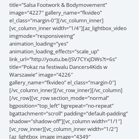
title=”Salsa Footwork & Bodymovement”
image=”4227″ gallery_name=”fkvideo”
el_class=”margin-0″][/vc_column_inner]
[vc_column_inner width=”1/4″][az_lightbox_video
imgmode=”responsiveimg”
animation_loading=”yes”
animation_loading_effects=”scale_up”
link_url=”http://youtu.be/JSV7CYxJDWs?t=6s”
title=”Pokaz na festiwalu Dancers4Kids w
Warszawie” image=”4226″
gallery_name=”fkvideo” el_class=”margin-0″]
[/vc_column_inner][/vc_row_inner][/vc_column]
[/vc_row][vc_row section_mode=”normal”
bgposition=”top_left” bgrepeat=”no-repeat”
bgattachment=”scroll” padding=”default-padding”
shadow=”shadow-off”][vc_column width=”1/1″]
[vc_row_inner][vc_column_inner width=”1/2″]
[az_lightbox_image image=”4349″