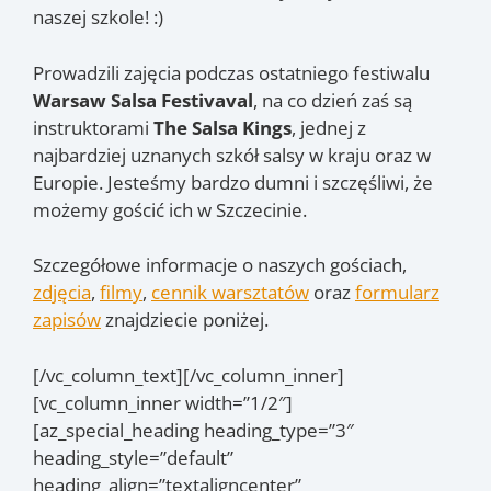
naszej szkole! :)
Prowadzili zajęcia podczas ostatniego festiwalu
Warsaw Salsa Festivaval
, na co dzień zaś są
instruktorami
The Salsa Kings
, jednej z
najbardziej uznanych szkół salsy w kraju oraz w
Europie. Jesteśmy bardzo dumni i szczęśliwi, że
możemy gościć ich w Szczecinie.
Szczegółowe informacje o naszych gościach,
zdjęcia
,
filmy
,
cennik warsztatów
oraz
formularz
zapisów
znajdziecie poniżej.
[/vc_column_text][/vc_column_inner]
[vc_column_inner width=”1/2″]
[az_special_heading heading_type=”3″
heading_style=”default”
heading_align=”textaligncenter”