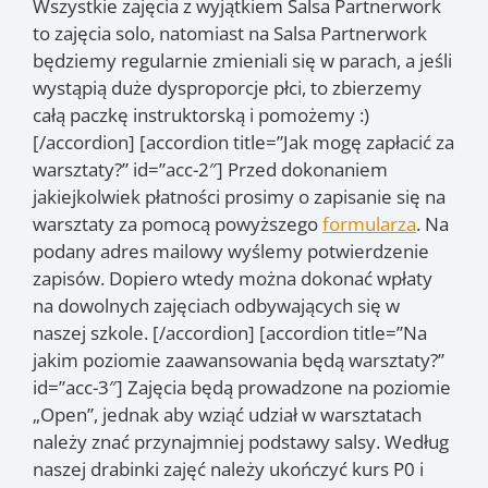
Wszystkie zajęcia z wyjątkiem Salsa Partnerwork
to zajęcia solo, natomiast na Salsa Partnerwork
będziemy regularnie zmieniali się w parach, a jeśli
wystąpią duże dysproporcje płci, to zbierzemy
całą paczkę instruktorską i pomożemy :)
[/accordion] [accordion title=”Jak mogę zapłacić za
warsztaty?” id=”acc-2″] Przed dokonaniem
jakiejkolwiek płatności prosimy o zapisanie się na
warsztaty za pomocą powyższego
formularza
. Na
podany adres mailowy wyślemy potwierdzenie
zapisów. Dopiero wtedy można dokonać wpłaty
na dowolnych zajęciach odbywających się w
naszej szkole. [/accordion] [accordion title=”Na
jakim poziomie zaawansowania będą warsztaty?”
id=”acc-3″] Zajęcia będą prowadzone na poziomie
„Open”, jednak aby wziąć udział w warsztatach
należy znać przynajmniej podstawy salsy. Według
naszej drabinki zajęć należy ukończyć kurs P0 i