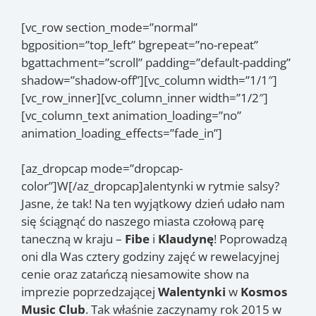
[vc_row section_mode=”normal”
bgposition=”top_left” bgrepeat=”no-repeat”
bgattachment=”scroll” padding=”default-padding”
shadow=”shadow-off”][vc_column width=”1/1″]
[vc_row_inner][vc_column_inner width=”1/2″]
[vc_column_text animation_loading=”no”
animation_loading_effects=”fade_in”]
[az_dropcap mode=”dropcap-
color”]W[/az_dropcap]alentynki w rytmie salsy?
Jasne, że tak! Na ten wyjątkowy dzień udało nam
się ściągnąć do naszego miasta czołową parę
taneczną w kraju –
Fibe
i
Klaudynę
! Poprowadzą
oni dla Was cztery godziny zajęć w rewelacyjnej
cenie oraz zatańczą niesamowite show na
imprezie poprzedzającej
Walentynki
w
Kosmos
Music Club
. Tak właśnie zaczynamy rok 2015 w