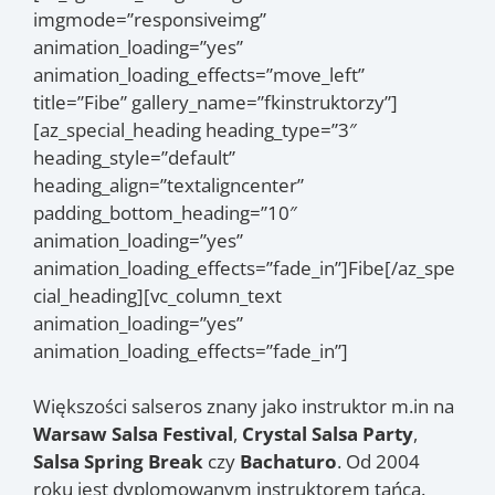
imgmode=”responsiveimg”
animation_loading=”yes”
animation_loading_effects=”move_left”
title=”Fibe” gallery_name=”fkinstruktorzy”]
[az_special_heading heading_type=”3″
heading_style=”default”
heading_align=”textaligncenter”
padding_bottom_heading=”10″
animation_loading=”yes”
animation_loading_effects=”fade_in”]Fibe[/az_spe
cial_heading][vc_column_text
animation_loading=”yes”
animation_loading_effects=”fade_in”]
Większości salseros znany jako instruktor m.in na
Warsaw Salsa Festival
,
Crystal Salsa Party
,
Salsa Spring Break
czy
Bachaturo
. Od 2004
roku jest dyplomowanym instruktorem tańca.