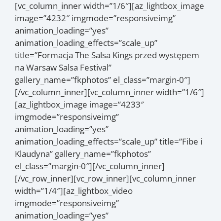
[vc_column_inner width=”1/6″][az_lightbox_image
image=”4232″ imgmode=”responsiveimg”
animation_loading=”yes”
animation_loading_effects=”scale_up”
title=”Formacja The Salsa Kings przed występem
na Warsaw Salsa Festival”
gallery_name=”fkphotos” el_class=”margin-0″]
[/vc_column_inner][vc_column_inner width=”1/6″]
[az_lightbox_image image=”4233″
imgmode=”responsiveimg”
animation_loading=”yes”
animation_loading_effects=”scale_up” title=”Fibe i
Klaudyna” gallery_name=”fkphotos”
el_class=”margin-0″][/vc_column_inner]
[/vc_row_inner][vc_row_inner][vc_column_inner
width=”1/4″][az_lightbox_video
imgmode=”responsiveimg”
animation_loading=”yes”