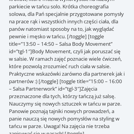
parkiecie w tańcu solo. Krótka choreografia
solowa, dla Pań specjalnie przygotowane pomysły
na prace rąk i wszystkich innych części ciała, dla
panów natomiast sposoby na to, jak wyglądać
pewnie i męsko w tańcu. [/toggle] [toggle
title=”13:50 – 14:50 – Salsa Body Movement”
id=”tgl-1″]Body Movement, czyli jak poruszać się
w salsie. W ramach zajęć poznacie wiele ćwiczeń,
które pozwolą zrozumieć ruch ciała w salsie.
Praktyczne wskazówki zarówno dla partnerek jak i
partnerów :) [/toggle] [toggle title=”15:00 – 16:00
– Salsa Partnerwork” id=”tgl-3″]Zajęcia
przeznaczone dla tych, którzy tańczą już salsę.
Nauczymy się nowych sztuczek w tańcu w parze.
Panowie poznają tajniki nowych prowadzeń, a
panie nauczą się nowych pomysłów na styling w
tańcu w parze. Uwaga! Na zajęcia nie trzeba
zapisywać się w parach! [/toggle]