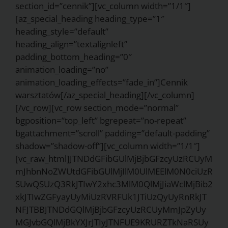
section_id=”cennik”][vc_column width=”1/1″]
[az_special_heading heading_type=”1″
heading_style=”default”
heading_align=”textalignleft”
padding_bottom_heading=”0″
animation_loading=”no”
animation_loading_effects=”fade_in”]Cennik
warsztatów[/az_special_heading][/vc_column]
[/vc_row][vc_row section_mode=”normal”
bgposition=”top_left” bgrepeat=”no-repeat”
bgattachment=”scroll” padding=”default-padding”
shadow=”shadow-off”][vc_column width=”1/1″]
[vc_raw_html]JTNDdGFibGUlMjBjbGFzcyUzRCUyM
mJhbnNoZWUtdGFibGUlMjIlM0UlMEElM0N0ciUzR
SUwQSUzQ3RkJTIwY2xhc3MlM0QlMjJiaWclMjBib2
xkJTIwZGFyayUyMiUzRVRFUk1JTiUzQyUyRnRkJT
NFJTBBJTNDdGQlMjBjbGFzcyUzRCUyMmJpZyUy
MGJvbGQlMjBkYXJrJTIyJTNFUE9KRURZTkNaRSUy