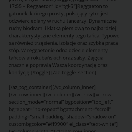
17:55 – Reggaeton” id=”tgl-5″]Reggaeton to
gatunek, którego prosty, pulsujący rytm jest
odzwierciedlany w ruchu tancerzy. Dynamiczne
ruchy biodrami i klatką piersiową to najbardziej
charakterystyczne elementy tego tańca. Typowe
są również trzęsienia, izolacje oraz szybka praca
stóp. W reggaetonie odnajdziecie elementy
tańców afrokubańskich oraz salsy. Zajęcia
znacznie poprawią Waszą koordynację oraz
kondycję.[/toggle] [/az_toggle_section]
[/az_tog_container][/vc_column_inner]
[/vc_row_inner][/vc_column][/vc_row][vc_row
section_mode=”normal” bgposition=”top_left”
bgrepeat=”no-repeat” bgattachment=”scroll”
padding=”small-padding” shadow=”shadow-on”
custombgcolor=”#ff9900″ el_class=”text-white”]
[vc_column width=”1/1″][vc_row_inner