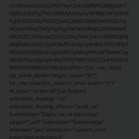
ciUzRSUwQSUzQ3RkJTIwY2xhc3MlM0QlMjJiaWcl
MjBib2xkJTIyJTNFUE8lMjAxMyUyMFBBJUM1JUI5R
FpJRVJOSUtBJTNDJTJGdGQlM0UlMEElM0N0ZCUy
MGNsYXNzJTNEJTIyJTIyJTNFNDAlMjBQTE4lM0Ml
MkZ0ZCUzRSUwQSUzQ3RkJTIwY2xhc3MlM0QlMj
IlMjIlM0U5MCUyMFBMTiUzQyUyRnRkJTNFJTBBJT
NDdGQlMjBjbGFzcyUzRCUyMiUyMiUzRTEwMCUy
MFBMTiUzQyUyRnRkJTNFJTBBJTNDJTJGdHIlM0Ul
MEElM0MlMkZ0YWJsZSUzRQ==[/vc_raw_html]
[az_blank_divider height_value=”30″]
[vc_row_inner][vc_column_inner width=”1/1″
el_class=”center-all”][az_buttons
animation_loading=”no”
animation_loading_effects=”scale_up”
buttonlabel=”Zapisz się na warsztaty”
target=”_self” buttonsize=”button-large”
inverted=”yes” checkicon=”custom_icon”
icon=”font-icon-pencil”