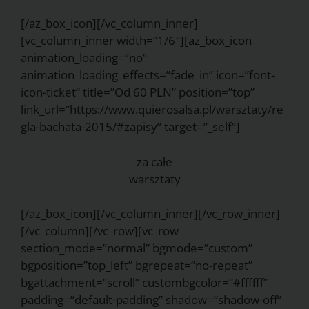
[/az_box_icon][/vc_column_inner]
[vc_column_inner width=”1/6″][az_box_icon
animation_loading=”no”
animation_loading_effects=”fade_in” icon=”font-
icon-ticket” title=”Od 60 PLN” position=”top”
link_url=”https://www.quierosalsa.pl/warsztaty/re
gla-bachata-2015/#zapisy” target=”_self”]
za całe
warsztaty
[/az_box_icon][/vc_column_inner][/vc_row_inner]
[/vc_column][/vc_row][vc_row
section_mode=”normal” bgmode=”custom”
bgposition=”top_left” bgrepeat=”no-repeat”
bgattachment=”scroll” custombgcolor=”#ffffff”
padding=”default-padding” shadow=”shadow-off”