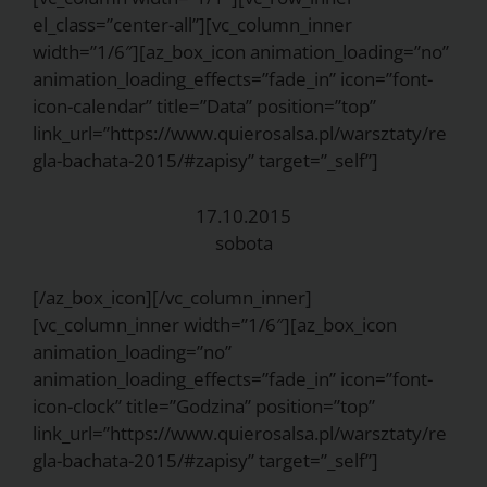
el_class=”center-all”][vc_column_inner
width=”1/6″][az_box_icon animation_loading=”no”
animation_loading_effects=”fade_in” icon=”font-
icon-calendar” title=”Data” position=”top”
link_url=”https://www.quierosalsa.pl/warsztaty/re
gla-bachata-2015/#zapisy” target=”_self”]
17.10.2015
sobota
[/az_box_icon][/vc_column_inner]
[vc_column_inner width=”1/6″][az_box_icon
animation_loading=”no”
animation_loading_effects=”fade_in” icon=”font-
icon-clock” title=”Godzina” position=”top”
link_url=”https://www.quierosalsa.pl/warsztaty/re
gla-bachata-2015/#zapisy” target=”_self”]