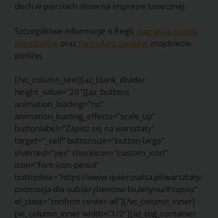
dech w piersiach show na imprezie tanecznej.
Szczegółowe informacje o Regli,
nagrania
,
cennik
warsztatów
oraz
formularz zapisów
znajdziecie
poniżej.
[/vc_column_text][az_blank_divider
height_value=”20″][az_buttons
animation_loading=”no”
animation_loading_effects=”scale_up”
buttonlabel=”Zapisz się na warsztaty”
target=”_self” buttonsize=”button-large”
inverted=”yes” checkicon=”custom_icon”
icon=”font-icon-pencil”
buttonlink=”https://www.quierosalsa.pl/warsztaty/
promocja-dla-subskrybentow-biuletynu/#zapisy”
el_class=”confirm center-all”][/vc_column_inner]
[vc_column_inner width=”1/2″][az_tog_container