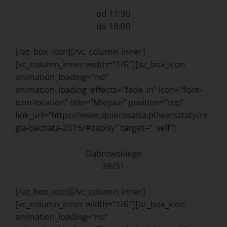
od 11:30
do 18:00
[/az_box_icon][/vc_column_inner]
[vc_column_inner width=”1/6″][az_box_icon
animation_loading=”no”
animation_loading_effects=”fade_in” icon=”font-
icon-location” title=”Miejsce” position=”top”
link_url=”https://www.quierosalsa.pl/warsztaty/re
gla-bachata-2015/#zapisy” target=”_self”]
Dąbrowskiego
28/31
[/az_box_icon][/vc_column_inner]
[vc_column_inner width=”1/6″][az_box_icon
animation_loading=”no”