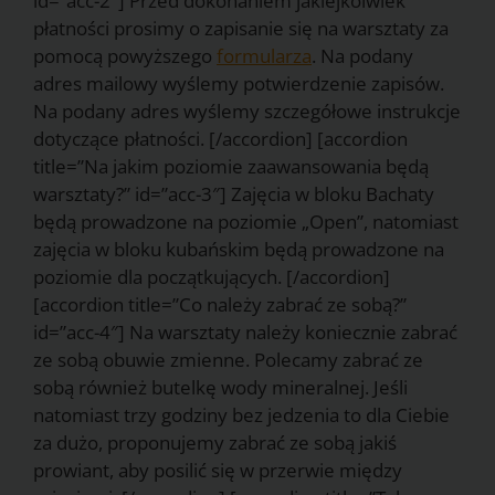
id=”acc-2″] Przed dokonaniem jakiejkolwiek
płatności prosimy o zapisanie się na warsztaty za
pomocą powyższego
formularza
. Na podany
adres mailowy wyślemy potwierdzenie zapisów.
Na podany adres wyślemy szczegółowe instrukcje
dotyczące płatności. [/accordion] [accordion
title=”Na jakim poziomie zaawansowania będą
warsztaty?” id=”acc-3″] Zajęcia w bloku Bachaty
będą prowadzone na poziomie „Open”, natomiast
zajęcia w bloku kubańskim będą prowadzone na
poziomie dla początkujących. [/accordion]
[accordion title=”Co należy zabrać ze sobą?”
id=”acc-4″] Na warsztaty należy koniecznie zabrać
ze sobą obuwie zmienne. Polecamy zabrać ze
sobą również butelkę wody mineralnej. Jeśli
natomiast trzy godziny bez jedzenia to dla Ciebie
za dużo, proponujemy zabrać ze sobą jakiś
prowiant, aby posilić się w przerwie między