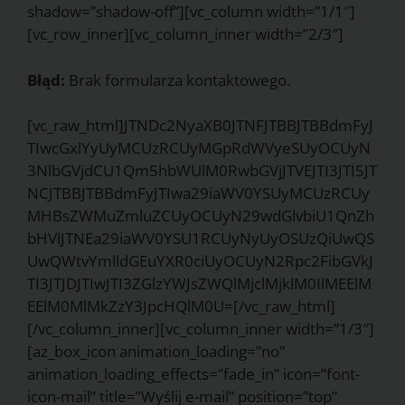
shadow=”shadow-off”][vc_column width=”1/1″]
[vc_row_inner][vc_column_inner width=”2/3″]
Błąd:
Brak formularza kontaktowego.
[vc_raw_html]JTNDc2NyaXB0JTNFJTBBJTBBdmFyJ
TIwcGxlYyUyMCUzRCUyMGpRdWVyeSUyOCUyN
3NlbGVjdCU1Qm5hbWUlM0RwbGVjJTVEJTI3JTI5JT
NCJTBBJTBBdmFyJTIwa29iaWV0YSUyMCUzRCUy
MHBsZWMuZmluZCUyOCUyN29wdGlvbiU1QnZh
bHVlJTNEa29iaWV0YSU1RCUyNyUyOSUzQiUwQS
UwQWtvYmlldGEuYXR0ciUyOCUyN2Rpc2FibGVkJ
TI3JTJDJTIwJTI3ZGlzYWJsZWQlMjclMjklM0IlMEElM
EElM0MlMkZzY3JpcHQlM0U=[/vc_raw_html]
[/vc_column_inner][vc_column_inner width=”1/3″]
[az_box_icon animation_loading=”no”
animation_loading_effects=”fade_in” icon=”font-
icon-mail” title=”Wyślij e-mail” position=”top”