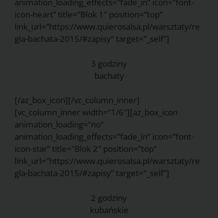
animation_loading_effects=”fade_in” icon=”font-
icon-heart” title=”Blok 1″ position=”top”
link_url=”https://www.quierosalsa.pl/warsztaty/re
gla-bachata-2015/#zapisy” target=”_self”]
3 godziny
bachaty
[/az_box_icon][/vc_column_inner]
[vc_column_inner width=”1/6″][az_box_icon
animation_loading=”no”
animation_loading_effects=”fade_in” icon=”font-
icon-star” title=”Blok 2″ position=”top”
link_url=”https://www.quierosalsa.pl/warsztaty/re
gla-bachata-2015/#zapisy” target=”_self”]
2 godziny
kubańskie