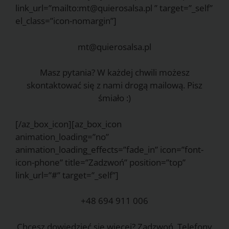
link_url=”mailto:mt@quierosalsa.pl ” target=”_self”
el_class=”icon-nomargin”]
mt@quierosalsa.pl
Masz pytania? W każdej chwili możesz
skontaktować się z nami drogą mailową. Pisz
śmiało :)
[/az_box_icon][az_box_icon
animation_loading=”no”
animation_loading_effects=”fade_in” icon=”font-
icon-phone” title=”Zadzwoń” position=”top”
link_url=”#” target=”_self”]
+48 694 911 006
Chcesz dowiedzieć się więcej? Zadzwoń. Telefony