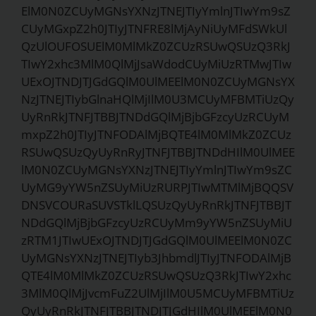
ElM0N0ZCUyMGNsYXNzJTNEJTIyYmlnJTIwYm9sZ
CUyMGxpZ2h0JTIyJTNFRE8lMjAyNiUyMFdSWkUl
QzUlOUFOSUElM0MlMkZ0ZCUzRSUwQSUzQ3RkJ
TIwY2xhc3MlM0QlMjJsaWdodCUyMiUzRTMwJTIw
UExOJTNDJTJGdGQlM0UlMEElM0N0ZCUyMGNsYX
NzJTNEJTIybGlnaHQlMjIlM0U3MCUyMFBMTiUzQy
UyRnRkJTNFJTBBJTNDdGQlMjBjbGFzcyUzRCUyM
mxpZ2h0JTIyJTNFODAlMjBQTE4lM0MlMkZ0ZCUz
RSUwQSUzQyUyRnRyJTNFJTBBJTNDdHIlM0UlMEE
lM0N0ZCUyMGNsYXNzJTNEJTIyYmlnJTIwYm9sZC
UyMG9yYW5nZSUyMiUzRURPJTIwMTMlMjBQQSV
DNSVCOURaSUVSTklLQSUzQyUyRnRkJTNFJTBBJT
NDdGQlMjBjbGFzcyUzRCUyMm9yYW5nZSUyMiU
zRTM1JTIwUExOJTNDJTJGdGQlM0UlMEElM0N0ZC
UyMGNsYXNzJTNEJTIyb3JhbmdlJTIyJTNFODAlMjB
QTE4lM0MlMkZ0ZCUzRSUwQSUzQ3RkJTIwY2xhc
3MlM0QlMjJvcmFuZ2UlMjIlM0U5MCUyMFBMTiUz
QyUyRnRkJTNFJTBBJTNDJTJGdHIlM0UlMEElM0N0