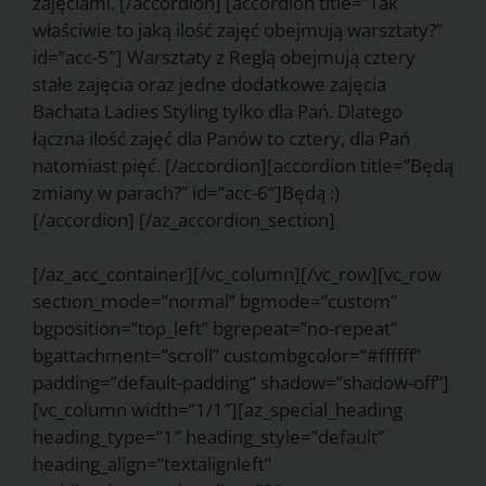
zajęciami. [/accordion] [accordion title=”Tak
właściwie to jaką ilość zajęć obejmują warsztaty?”
id=”acc-5″] Warsztaty z Reglą obejmują cztery
stałe zajęcia oraz jedne dodatkowe zajęcia
Bachata Ladies Styling tylko dla Pań. Dlatego
łączna ilość zajęć dla Panów to cztery, dla Pań
natomiast pięć. [/accordion][accordion title=”Będą
zmiany w parach?” id=”acc-6″]Będą :)
[/accordion] [/az_accordion_section]
[/az_acc_container][/vc_column][/vc_row][vc_row
section_mode=”normal” bgmode=”custom”
bgposition=”top_left” bgrepeat=”no-repeat”
bgattachment=”scroll” custombgcolor=”#ffffff”
padding=”default-padding” shadow=”shadow-off”]
[vc_column width=”1/1″][az_special_heading
heading_type=”1″ heading_style=”default”
heading_align=”textalignleft”