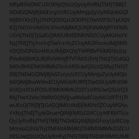
MFpBSiVDNCU5OENJQSUzQyUyRnRkJTNFJTBBJT
NDdGQlMjBjbGFzcyUzRCUyMmJpZyUyMGJvbGQl
MjBkYXJrJTIyJTNFQ0ElQzUlODFFJTIwV0FSU1pUQV
RZJTNDYnIlM0VCRVolMjBMQURJRVMlMjBTVFlMS
U5HJTNDJTJGdGQlM0UlMEElM0N0ZCUyMGNsYX
NzJTNEJTIyYmlnJTIwYm9sZCUyMGRhcmslMjIlM0
VDQSVDNSU4MUUlMjBXQVJTWlRBVFklM0NiciUz
RVolMjBMQURJRVMlMjBTVFlMSU5HJTNDJTJGdGQ
lM0UlMEElM0MlMkZ0ciUzRSUwQSUzQ3RyJTNFJT
BBJTNDdGQlMjBjbGFzcyUzRCUyMmJpZyUyMGJv
bGQlMjBsaWdodCUyMiUzRURPJTIwOSUyMFdSW
kUlQzUlOUFOSUElM0MlMkZ0ZCUzRSUwQSUzQ3
RkJTIwY2xhc3MlM0QlMjJsaWdodCUyMiUzRTI1JTI
wUExOJTNDJTJGdGQlM0UlMEElM0N0ZCUyMGNs
YXNzJTNEJTIybGlnaHQlMjIlM0U2MCUyMFBMTiUz
QyUyRnRkJTNFJTBBJTNDdGQlMjBjbGFzcyUzRCUy
MmxpZ2h0JTIyJTNFNzAlMjBQTE4lM0MlMkZ0ZCU
zRSUwQSUzQyUyRnRyJTNFJTBBJTNDdHIlM0UlME