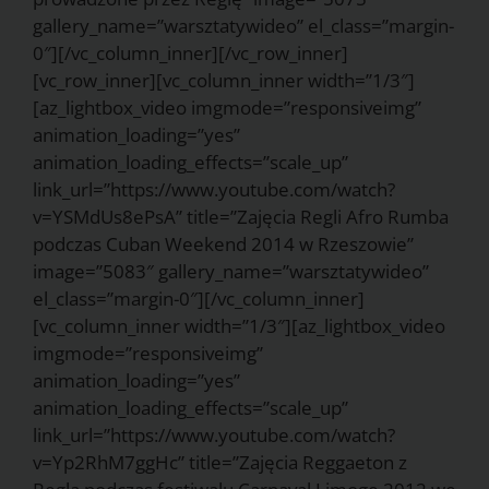
gallery_name=”warsztatywideo” el_class=”margin-
0″][/vc_column_inner][/vc_row_inner]
[vc_row_inner][vc_column_inner width=”1/3″]
[az_lightbox_video imgmode=”responsiveimg”
animation_loading=”yes”
animation_loading_effects=”scale_up”
link_url=”https://www.youtube.com/watch?
v=YSMdUs8ePsA” title=”Zajęcia Regli Afro Rumba
podczas Cuban Weekend 2014 w Rzeszowie”
image=”5083″ gallery_name=”warsztatywideo”
el_class=”margin-0″][/vc_column_inner]
[vc_column_inner width=”1/3″][az_lightbox_video
imgmode=”responsiveimg”
animation_loading=”yes”
animation_loading_effects=”scale_up”
link_url=”https://www.youtube.com/watch?
v=Yp2RhM7ggHc” title=”Zajęcia Reggaeton z