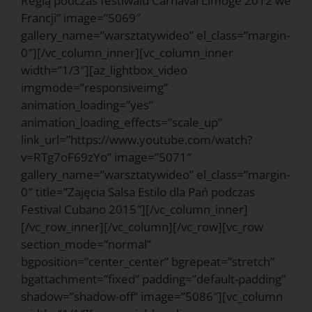
Reglą podczas festiwalu Carnaval Limoge 2012 we
Francji” image=”5069″
gallery_name=”warsztatywideo” el_class=”margin-
0″][/vc_column_inner][vc_column_inner
width=”1/3″][az_lightbox_video
imgmode=”responsiveimg”
animation_loading=”yes”
animation_loading_effects=”scale_up”
link_url=”https://www.youtube.com/watch?
v=RTg7oF69zYo” image=”5071″
gallery_name=”warsztatywideo” el_class=”margin-
0″ title=”Zajęcia Salsa Estilo dla Pań podczas
Festival Cubano 2015″][/vc_column_inner]
[/vc_row_inner][/vc_column][/vc_row][vc_row
section_mode=”normal”
bgposition=”center_center” bgrepeat=”stretch”
bgattachment=”fixed” padding=”default-padding”
shadow=”shadow-off” image=”5086″][vc_column