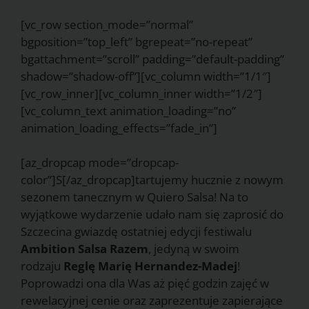
[vc_row section_mode=”normal”
bgposition=”top_left” bgrepeat=”no-repeat”
bgattachment=”scroll” padding=”default-padding”
shadow=”shadow-off”][vc_column width=”1/1″]
[vc_row_inner][vc_column_inner width=”1/2″]
[vc_column_text animation_loading=”no”
animation_loading_effects=”fade_in”]
[az_dropcap mode=”dropcap-
color”]S[/az_dropcap]tartujemy hucznie z nowym
sezonem tanecznym w Quiero Salsa! Na to
wyjątkowe wydarzenie udało nam się zaprosić do
Szczecina gwiazdę ostatniej edycji festiwalu
Ambition Salsa Razem
, jedyną w swoim
rodzaju
Reglę Marię Hernandez-Madej
!
Poprowadzi ona dla Was aż pięć godzin zajęć w
rewelacyjnej cenie oraz zaprezentuje zapierające