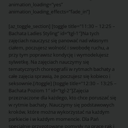
animation_loading=”yes”
animation_loading_effects=”fade_in”]
[az_toggle_section] [toggle title=”11:30 – 12:25 –
Bachata Ladies Styling” id=”tgl-1″]Na tych
zajęciach nauczysz się panować nad własnym
ciałem, poczujesz wolność i swobodę ruchu, a
przy tym poprawisz kondycję i wymodelujesz
sylwetkę.
Na zajęciach nauczymy się
tematycznych choreografii w rytmach bachaty a
całe zajęcia sprawią, że poczujesz się kobieco i
seksownie.
[/toggle] [toggle title=”12:30 – 13:25 –
Bachata Poziom 1″ id=”tgl-2″]Zajęcia
przeznaczone dla każdego, kto chce poruszać się
w rytmie bachaty. Nauczymy się podstawowych
kroków, które można wykorzystać na każdym
parkiecie i w każdym momencie. Dla Pań
specjalnie przygotowane pomysły na prace rąk i