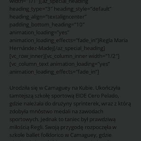
width=”1/1″][az_special_heading
heading_type=”3″ heading_style=”default”
heading_align=”textaligncenter”
padding_bottom_heading=”10″
animation_loading=”yes”
animation_loading_effects=”fade_in”]Regla Maria
Hernández-Madej[/az_special_heading]
[vc_row_inner][vc_column_inner width=”1/2″]
[vc_column_text animation_loading=”yes”
animation_loading_effects=”fade_in”]
Urodziła się w Camaguey na Kubie. Ukończyła
tamtejszą szkołę sportową EIDE Cero Pelado,
gdzie należała do drużyny sprinterek, wraz z którą
zdobyła mnóstwo medali na zawodach
sportowych. Jednak to taniec był prawdziwą
miłością Regli. Swoją przygodę rozpoczęła w
szkole ballet folklorico w Camaguey, gdzie