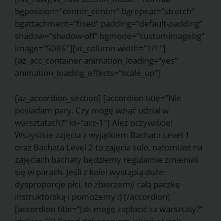
bgposition=”center_center” bgrepeat=”stretch”
bgattachment=”fixed” padding=”default-padding”
shadow=”shadow-off” bgmode=”customimagebg”
image=”5086″][vc_column width=”1/1″]
[az_acc_container animation_loading=”yes”
animation_loading_effects=”scale_up”]
[az_accordion_section] [accordion title=”Nie
posiadam pary. Czy mogę wziąć udział w
warsztatach?” id=”acc-1″] Ależ oczywiście!
Wszystkie zajęcia z wyjątkiem Bachata Level 1
oraz Bachata Level 2 to zajęcia solo, natomiast na
zajęciach bachaty będziemy regularnie zmieniali
się w parach. Jeśli z kolei wystąpią duże
dysproporcje płci, to zbierzemy całą paczkę
instruktorską i pomożemy :) [/accordion]
[accordion title=”Jak mogę zapłacić za warsztaty?”