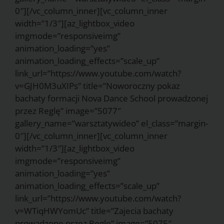
0″][/vc_column_inner][vc_column_inner
width=”1/3″][az_lightbox_video
imgmode=”responsiveimg”
animation_loading=”yes”
animation_loading_effects=”scale_up”
link_url=”https://www.youtube.com/watch?
v=GJH0M3uXIPs” title=”Noworoczny pokaz
bachaty formacji Nova Dance School prowadzonej
przez Reglę” image=”5077″
gallery_name=”warsztatywideo” el_class=”margin-
0″][/vc_column_inner][vc_column_inner
width=”1/3″][az_lightbox_video
imgmode=”responsiveimg”
animation_loading=”yes”
animation_loading_effects=”scale_up”
link_url=”https://www.youtube.com/watch?
v=WTiqHWYomUc” title=”Zajecia bachaty
prowadzone przez Reglę” image=”5075″