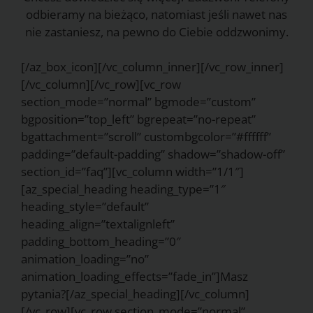
odbieramy na bieżąco, natomiast jeśli nawet nas
nie zastaniesz, na pewno do Ciebie oddzwonimy.
[/az_box_icon][/vc_column_inner][/vc_row_inner]
[/vc_column][/vc_row][vc_row
section_mode=”normal” bgmode=”custom”
bgposition=”top_left” bgrepeat=”no-repeat”
bgattachment=”scroll” custombgcolor=”#ffffff”
padding=”default-padding” shadow=”shadow-off”
section_id=”faq”][vc_column width=”1/1″]
[az_special_heading heading_type=”1″
heading_style=”default”
heading_align=”textalignleft”
padding_bottom_heading=”0″
animation_loading=”no”
animation_loading_effects=”fade_in”]Masz
pytania?[/az_special_heading][/vc_column]
[/vc_row][vc_row section_mode=”normal”