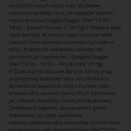
wszystkich innych części ciała, dla panów
natomiast sposoby na to, jak wyglądać pewnie i
męsko w tańcu.[/toggle] [toggle title=”13:30 –
14:25 – Bachata Poziom 2″ id=”tgl-3″]Kolejny etap
nauki bachaty. W ramach zajęć poznacie wiele
ćwiczeń, które pozwolą zrozumieć ruch ciała w
tańcu. Praktyczne wskazówki zarówno dla
partnerek jak i partnerów :) [/toggle] [toggle
title=”16:00 – 16:55 – Afro Rumba” id=”tgl-
4″]Zajęcia przeznaczone dla tych, którzy znają
przynajmniej podstawy salsy. Afro Rumba to
dynamiczne połączenie salsy z ruchem ciała i
krokami afro, zarówno tymi z Afryki Zachodniej
jak i obszaru Karaibów i Ameryki Południowej.
Żywiołowość bębnów, temperament gitary
doprawiony szczyptą szaleństwa
stworzą niepowtarzalną mieszankę rytmów które
porwą umysł i ciało.[/toggle][toggle title=”17:00 –