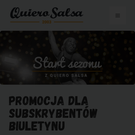
Przejdź
do
Menu
treści
Promocja dla
subskrybentów
biuletynu