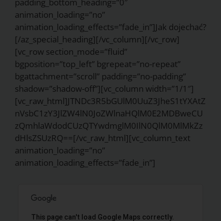
padding_bottom_heading=”0″
animation_loading=”no”
animation_loading_effects=”fade_in”]Jak dojechać?
[/az_special_heading][/vc_column][/vc_row]
[vc_row section_mode=”fluid”
bgposition=”top_left” bgrepeat=”no-repeat”
bgattachment=”scroll” padding=”no-padding”
shadow=”shadow-off”][vc_column width=”1/1″]
[vc_raw_html]JTNDc3R5bGUlM0UuZ3JheS1tYXAtZ
nVsbC1zY3JlZW4lN0JoZWlnaHQlM0E2MDBweCU
zQmhlaWdodCUzQTYwdmglM0IlN0QlM0MlMkZz
dHlsZSUzRQ==[/vc_raw_html][vc_column_text
animation_loading=”no”
animation_loading_effects=”fade_in”]
This page can't load Google Maps correctly.