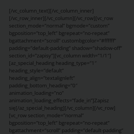
[/vc_column_text][/vc_column_inner]
[/vc_row_inner][/vc_column][/vc_row][vc_row
section_mode=”normal” bgmode=”custom”
bgposition=”top_left” bgrepeat=”no-repeat”
bgattachment=”scroll” custombgcolor=”#ffffff”
padding=”default-padding” shadow=”shadow-off”
section_id=”zapisy”][vc_column width=”1/1″]
[az_special_heading heading_type=”1″
heading_style=”default”
heading_align=”textalignleft”
padding_bottom_heading=”0″
animation_loading=”no”
animation_loading_effects=”fade_in”]Zapisz
się[/az_special_heading][/vc_column][/vc_row]
[vc_row section_mode=”normal”
bgposition=”top_left” bgrepeat=”no-repeat”
bgattachment=”scroll” padding=”default-padding”