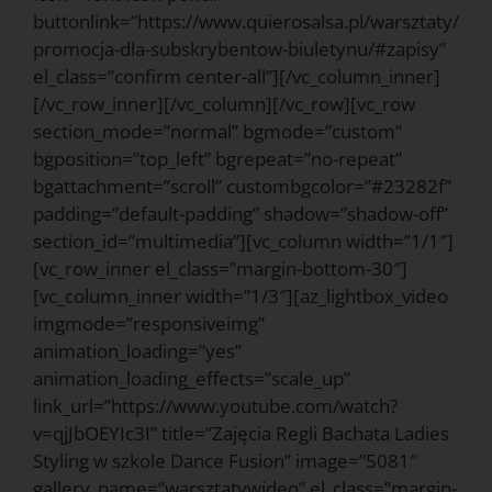
buttonlink=”https://www.quierosalsa.pl/warsztaty/
promocja-dla-subskrybentow-biuletynu/#zapisy”
el_class=”confirm center-all”][/vc_column_inner]
[/vc_row_inner][/vc_column][/vc_row][vc_row
section_mode=”normal” bgmode=”custom”
bgposition=”top_left” bgrepeat=”no-repeat”
bgattachment=”scroll” custombgcolor=”#23282f”
padding=”default-padding” shadow=”shadow-off”
section_id=”multimedia”][vc_column width=”1/1″]
[vc_row_inner el_class=”margin-bottom-30″]
[vc_column_inner width=”1/3″][az_lightbox_video
imgmode=”responsiveimg”
animation_loading=”yes”
animation_loading_effects=”scale_up”
link_url=”https://www.youtube.com/watch?
v=qjJbOEYIc3I” title=”Zajęcia Regli Bachata Ladies
Styling w szkole Dance Fusion” image=”5081″
gallery_name=”warsztatywideo” el_class=”margin-