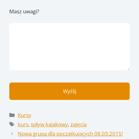
Masz uwagi?
Kategorie
Kursy
Tagi
kurs
,
spływ kajakowy
,
zajęcia
Nowa grupa dla początkujących 08.03.2015!