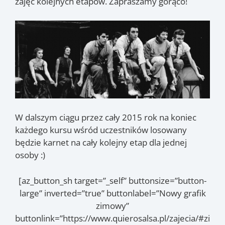
zajęć kolejnych etapów. Zapraszamy gorąco!
W dalszym ciągu przez cały 2015 rok na koniec
każdego kursu wśród uczestników losowany
będzie karnet na cały kolejny etap dla jednej
osoby :)
[az_button_sh target=”_self” buttonsize=”button-
large” inverted=”true” buttonlabel=”Nowy grafik
zimowy”
buttonlink=”https://www.quierosalsa.pl/zajecia/#zi