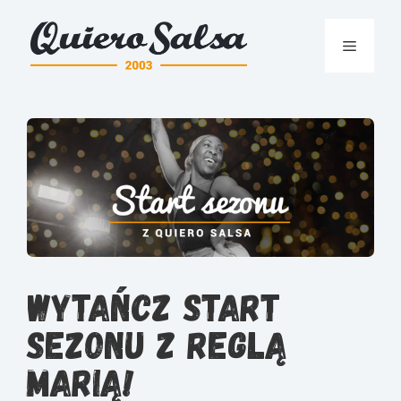
Przejdź
do
Menu
treści
Wytańcz Start
Sezonu z Reglą
Marią!