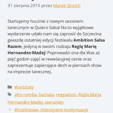
31 sierpnia 2015
przez
Marek Streich
Startujemy hucznie z nowym sezonem
tanecznym w Quiero Salsa! Na to wyjątkowe
wydarzenie udało nam się zaprosić do Szczecina
gwiazdę ostatniej edycji festiwalu
Ambition Salsa
Razem
, jedyną w swoim rodzaju
Reglę Marię
Hernandez-Madej
! Poprowadzi ona dla Was aż
pięć godzin zajęć w rewelacyjnej cenie oraz
zaprezentuje zapierające dech w piersiach show
na imprezie tanecznej.
Kategorie
Warsztaty
Tagi
afro rumba
,
bachata
,
reggaeton
,
Regla Maria
Hernandez-Madej
,
warsztaty
Wrześniowe, intensywne kontynuacje