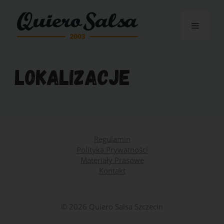
Przejdź
do
Menu
treści
Lokalizacje
Regulamin
Polityka Prywatności
Materiały Prasowe
Kontakt
© 2026 Quiero Salsa Szczecin