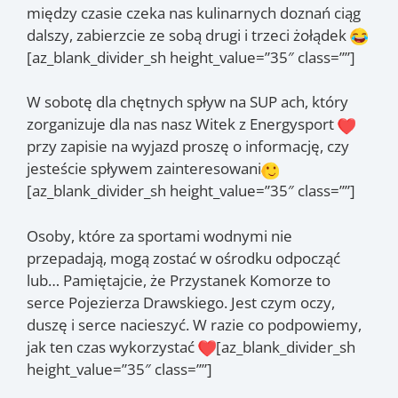
między czasie czeka nas kulinarnych doznań ciąg
dalszy, zabierzcie ze sobą drugi i trzeci żołądek
[az_blank_divider_sh height_value=”35″ class=””]
W sobotę dla chętnych spływ na SUP ach, który
zorganizuje dla nas nasz Witek z Energysport
przy zapisie na wyjazd proszę o informację, czy
jesteście spływem zainteresowani
[az_blank_divider_sh height_value=”35″ class=””]
Osoby, które za sportami wodnymi nie
przepadają, mogą zostać w ośrodku odpocząć
lub… Pamiętajcie, że Przystanek Komorze to
serce Pojezierza Drawskiego. Jest czym oczy,
duszę i serce nacieszyć. W razie co podpowiemy,
jak ten czas wykorzystać
[az_blank_divider_sh
height_value=”35″ class=””]