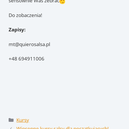
sensownie Was zebrać
Do zobaczenia!
Zapisy:
mt@quierosalsa.pl
+48 694911006
Kategorie
Kursy
Wiosenne kursy salsy dla początkujących!