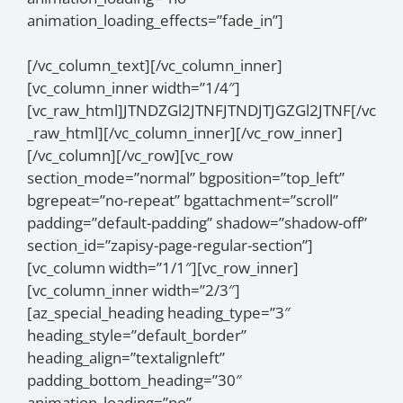
animation_loading_effects=”fade_in”]
[/vc_column_text][/vc_column_inner]
[vc_column_inner width=”1/4″]
[vc_raw_html]JTNDZGl2JTNFJTNDJTJGZGl2JTNF[/vc
_raw_html][/vc_column_inner][/vc_row_inner]
[/vc_column][/vc_row][vc_row
section_mode=”normal” bgposition=”top_left”
bgrepeat=”no-repeat” bgattachment=”scroll”
padding=”default-padding” shadow=”shadow-off”
section_id=”zapisy-page-regular-section”]
[vc_column width=”1/1″][vc_row_inner]
[vc_column_inner width=”2/3″]
[az_special_heading heading_type=”3″
heading_style=”default_border”
heading_align=”textalignleft”
padding_bottom_heading=”30″
animation_loading=”no”