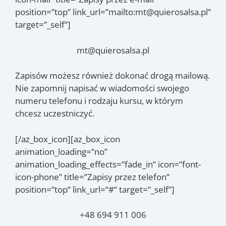
position=”top” link_url=”mailto:mt@quierosalsa.pl”
target=”_self”]
mt@quierosalsa.pl
Zapisów możesz również dokonać drogą mailową.
Nie zapomnij napisać w wiadomości swojego
numeru telefonu i rodzaju kursu, w którym
chcesz uczestniczyć.
[/az_box_icon][az_box_icon
animation_loading=”no”
animation_loading_effects=”fade_in” icon=”font-
icon-phone” title=”Zapisy przez telefon”
position=”top” link_url=”#” target=”_self”]
+48 694 911 006