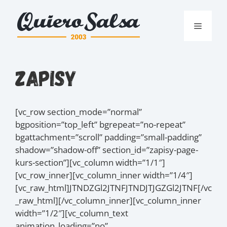
Przejdź
do
Menu
treści
Zapisy
[vc_row section_mode=”normal”
bgposition=”top_left” bgrepeat=”no-repeat”
bgattachment=”scroll” padding=”small-padding”
shadow=”shadow-off” section_id=”zapisy-page-
kurs-section”][vc_column width=”1/1″]
[vc_row_inner][vc_column_inner width=”1/4″]
[vc_raw_html]JTNDZGl2JTNFJTNDJTJGZGl2JTNF[/vc
_raw_html][/vc_column_inner][vc_column_inner
width=”1/2″][vc_column_text
animation_loading=”no”