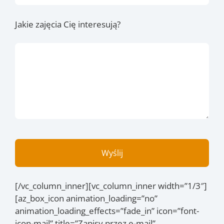
Jakie zajęcia Cię interesują?
[/vc_column_inner][vc_column_inner width=”1/3″]
[az_box_icon animation_loading=”no”
animation_loading_effects=”fade_in” icon=”font-
icon-mail” title=”Zapisy przez e-mail”