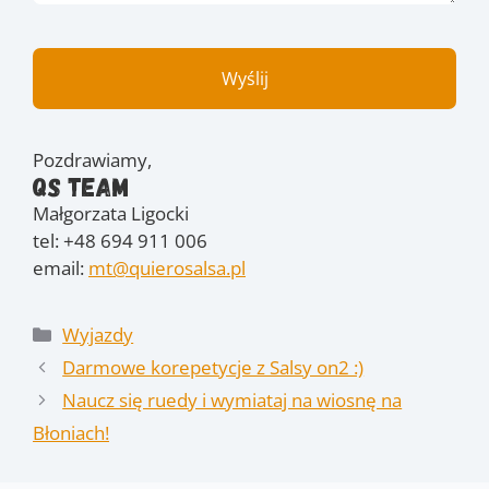
Pozdrawiamy,
QS Team
Małgorzata Ligocki
tel: +48 694 911 006
email:
mt@quierosalsa.pl
Kategorie
Wyjazdy
Darmowe korepetycje z Salsy on2 :)
Naucz się ruedy i wymiataj na wiosnę na
Błoniach!