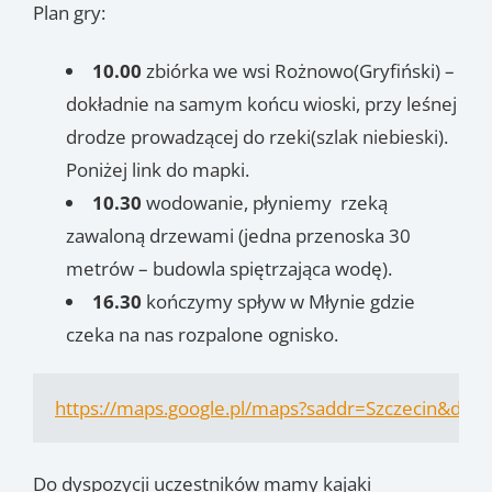
Plan gry:
10.00
zbiórka we wsi Rożnowo(Gryfiński) –
dokładnie na samym końcu wioski, przy leśnej
drodze prowadzącej do rzeki(szlak niebieski).
Poniżej link do mapki.
10.30
wodowanie, płyniemy rzeką
zawaloną drzewami (jedna przenoska 30
metrów – budowla spiętrzająca wodę).
16.30
kończymy spływ w Młynie gdzie
czeka na nas rozpalone ognisko.
https://maps.google.pl/maps?saddr=Szczeci
Do dyspozycji uczestników mamy kajaki