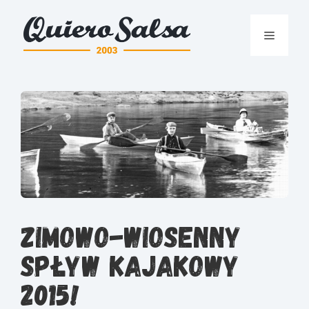
Przejdź
do
Menu
treści
Zimowo-wiosenny
spływ kajakowy
2015!