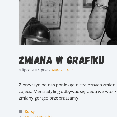
Zmiana w grafiku
4 lipca 2014
przez
Marek Streich
Z przyczyn od nas poniekąd niezależnych zmienił
zajęcia Men’s Styling odbywać się będą we wtor
zmiany gorąco przepraszamy!
Kategorie
Kursy
Kolejny practice