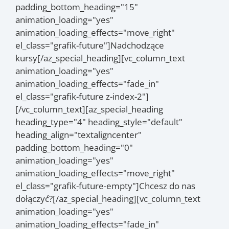
padding_bottom_heading="15"
animation_loading="yes"
animation_loading_effects="move_right"
el_class="grafik-future"]Nadchodzące
kursy[/az_special_heading][vc_column_text
animation_loading="yes"
animation_loading_effects="fade_in"
el_class="grafik-future z-index-2"]
[/vc_column_text][az_special_heading
heading_type="4" heading_style="default"
heading_align="textaligncenter"
padding_bottom_heading="0"
animation_loading="yes"
animation_loading_effects="move_right"
el_class="grafik-future-empty"]Chcesz do nas
dołączyć?[/az_special_heading][vc_column_text
animation_loading="yes"
animation_loading_effects="fade_in"