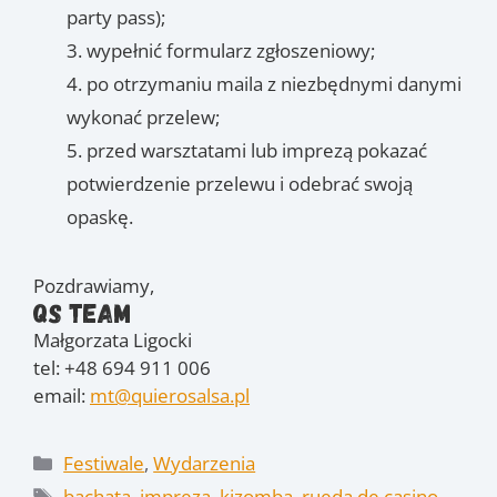
party pass);
wypełnić formularz zgłoszeniowy;
po otrzymaniu maila z niezbędnymi danymi
wykonać przelew;
przed warsztatami lub imprezą pokazać
potwierdzenie przelewu i odebrać swoją
opaskę.
Pozdrawiamy,
QS Team
Małgorzata Ligocki
tel: +48 694 911 006
email:
mt@quierosalsa.pl
Kategorie
Festiwale
,
Wydarzenia
Tagi
bachata
,
impreza
,
kizomba
,
rueda de casino
,