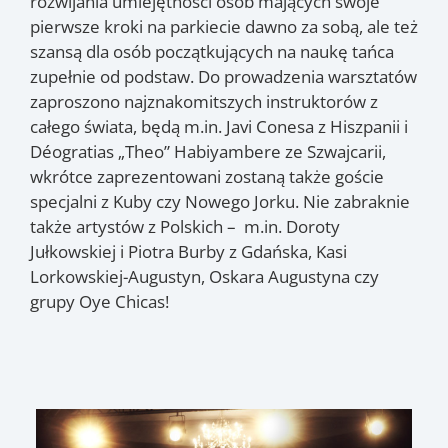
rozwijania umiejętności osób mających swoje
pierwsze kroki na parkiecie dawno za sobą, ale też
szansą dla osób początkujących na naukę tańca
zupełnie od podstaw. Do prowadzenia warsztatów
zaproszono najznakomitszych instruktorów z
całego świata, będą m.in. Javi Conesa z Hiszpanii i
Déogratias „Theo” Habiyambere ze Szwajcarii,
wkrótce zaprezentowani zostaną także goście
specjalni z Kuby czy Nowego Jorku. Nie zabraknie
także artystów z Polskich – m.in. Doroty
Jułkowskiej i Piotra Burby z Gdańska, Kasi
Lorkowskiej-Augustyn, Oskara Augustyna czy
grupy Oye Chicas!