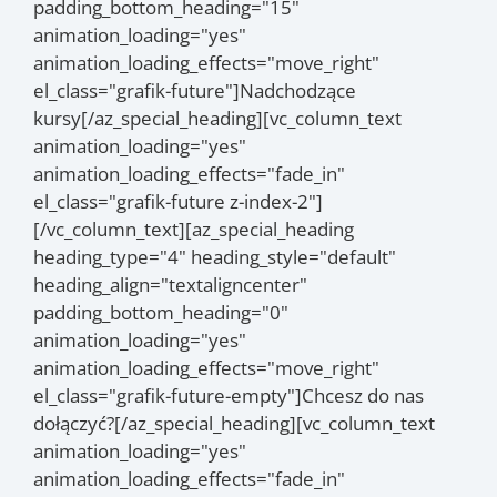
padding_bottom_heading="15"
animation_loading="yes"
animation_loading_effects="move_right"
el_class="grafik-future"]Nadchodzące
kursy[/az_special_heading][vc_column_text
animation_loading="yes"
animation_loading_effects="fade_in"
el_class="grafik-future z-index-2"]
[/vc_column_text][az_special_heading
heading_type="4" heading_style="default"
heading_align="textaligncenter"
padding_bottom_heading="0"
animation_loading="yes"
animation_loading_effects="move_right"
el_class="grafik-future-empty"]Chcesz do nas
dołączyć?[/az_special_heading][vc_column_text
animation_loading="yes"
animation_loading_effects="fade_in"