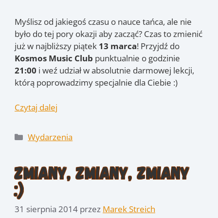
Myślisz od jakiegoś czasu o nauce tańca, ale nie
było do tej pory okazji aby zacząć? Czas to zmienić
już w najbliższy piątek
13 marca
! Przyjdź do
Kosmos Music Club
punktualnie o godzinie
21:00
i weź udział w absolutnie darmowej lekcji,
którą poprowadzimy specjalnie dla Ciebie :)
Czytaj dalej
Kategorie
Wydarzenia
Zmiany, zmiany, zmiany
:)
31 sierpnia 2014
przez
Marek Streich