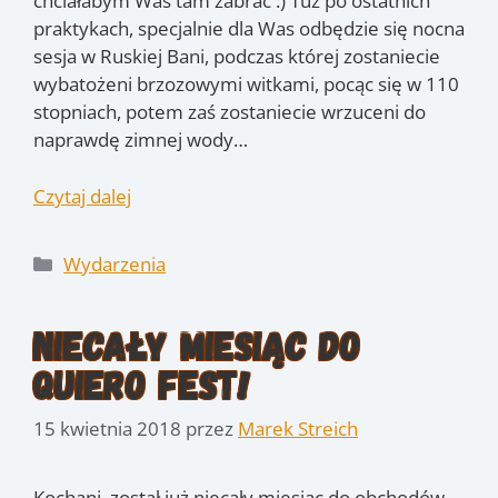
chciałabym Was tam zabrać :) Tuż po ostatnich
praktykach, specjalnie dla Was odbędzie się nocna
sesja w Ruskiej Bani, podczas której zostaniecie
wybatożeni brzozowymi witkami, pocąc się w 110
stopniach, potem zaś zostaniecie wrzuceni do
naprawdę zimnej wody…
Czytaj dalej
Kategorie
Wydarzenia
Niecały miesiąc do
Quiero Fest!
15 kwietnia 2018
przez
Marek Streich
Kochani, został już niecały miesiąc do obchodów