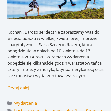
Kochani! Bardzo serdecznie zapraszamy Was do
wzięcia udziału w wielkiej kwietniowej imprezie
charytatywnej – Salsa Szczecin Razem, która
odbędzie sie w dniach od 10 kwietnia do 13
kwietnia 2014 roku. W ramach wydarzenia
odbędzie się kilkanaście godzin warsztatów tańca,
cztery imprezy z muzyką latynoamerykańską oraz
całe mnóstwo wydarzeń towarzyszących.
Czytaj dalej
Kategorie
Wydarzenia
Tagi
bachata
,
rueda de casino
,
salsa
,
Salsa Szczecin