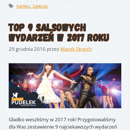
Tagi
taniec
,
zajęcia
Top 9 Salsowych
Wydarzeń w 2017 roku
29 grudnia 2016
przez
Marek Streich
Gładko weszliśmy w 2017 rok! Przygotowaliśmy
dla Was zestawienie 9 najciekawszych wydarzeń