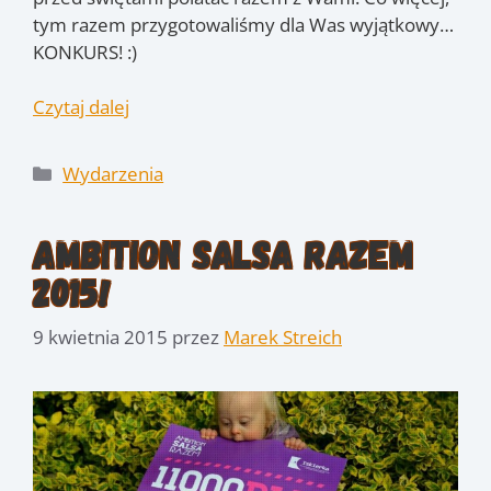
tym razem przygotowaliśmy dla Was wyjątkowy…
KONKURS! :)
Czytaj dalej
Kategorie
Wydarzenia
Ambition Salsa Razem
2015!
9 kwietnia 2015
przez
Marek Streich