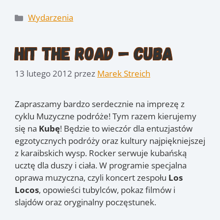
Kategorie
Wydarzenia
Hit The Road – Cuba
13 lutego 2012
przez
Marek Streich
Zapraszamy bardzo serdecznie na imprezę z
cyklu Muzyczne podróże! Tym razem kierujemy
się na
Kubę
! Będzie to wieczór dla entuzjastów
egzotycznych podróży oraz kultury najpiękniejszej
z karaibskich wysp. Rocker serwuje kubańską
ucztę dla duszy i ciała. W programie specjalna
oprawa muzyczna, czyli koncert zespołu
Los
Locos
, opowieści tubylców, pokaz filmów i
slajdów oraz oryginalny poczęstunek.