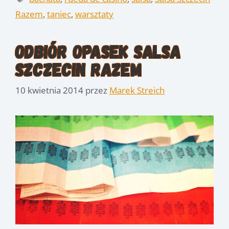
Razem
,
taniec
,
warsztaty
Odbiór opasek Salsa
Szczecin Razem
10 kwietnia 2014
przez
Marek Streich