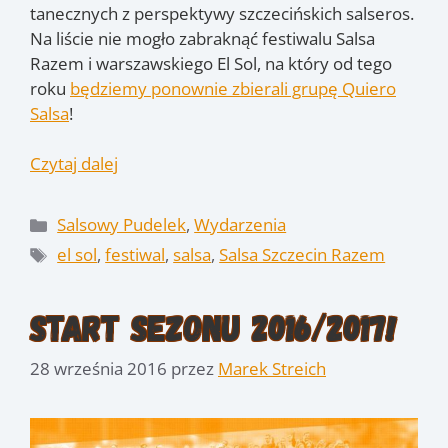
tanecznych z perspektywy szczecińskich salseros.
Na liście nie mogło zabraknąć festiwalu Salsa
Razem i warszawskiego El Sol, na który od tego
roku
będziemy ponownie zbierali grupę Quiero
Salsa
!
Czytaj dalej
Kategorie
Salsowy Pudelek
,
Wydarzenia
Tagi
el sol
,
festiwal
,
salsa
,
Salsa Szczecin Razem
Start Sezonu 2016/2017!
28 września 2016
przez
Marek Streich