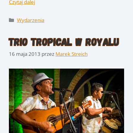
Czytaj dalej
Kategorie
Wydarzenia
Trio Tropical w Royalu
16 maja 2013
przez
Marek Streich