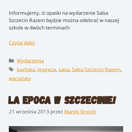
Informujemy, iż opaski na wydarzenie Salsa
Szczecin Razem będzie można odebrać w naszej
szkole w dwóch terminach:
Czytaj dalej
Kategorie
Wydarzenia
Tagi
bachata
,
impreza
,
salsa
,
Salsa Szczecin Razem
,
warsztaty
La Epoca w Szczecinie!
21 września 2013
przez
Marek Streich