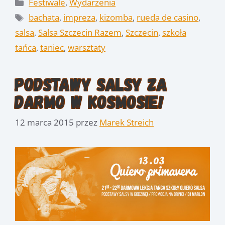
Kategorie
Festiwale
,
Wydarzenia
Tagi
bachata
,
impreza
,
kizomba
,
rueda de casino
,
salsa
,
Salsa Szczecin Razem
,
Szczecin
,
szkoła
tańca
,
taniec
,
warsztaty
Podstawy salsy za
darmo w Kosmosie!
12 marca 2015
przez
Marek Streich