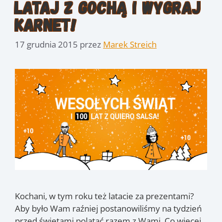
Lataj z Gochą i wygraj
karnet!
17 grudnia 2015
przez
Marek Streich
Kochani, w tym roku też latacie za prezentami?
Aby było Wam raźniej postanowiliśmy na tydzień
przed świętami polatać razem z Wami. Co więcej,