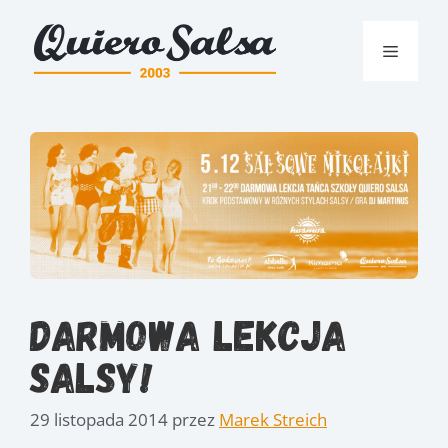
Przejdź
do
Menu
treści
Darmowa lekcja
Salsy!
29 listopada 2014
przez
Marek Streich