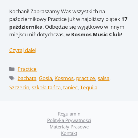
Kochani! Zapraszamy Was wszystkich na
październikowy Practice już w najbliższy piątek
17
października
. Odbędzie się wyjątkowo w innym
miejscu niż dotychczas, w
Kosmos Music Club
!
Czytaj dalej
Kategorie
Practice
Tagi
bachata
,
Gosia
,
Kosmos
,
practice
,
salsa
,
Szczecin
,
szkoła tańca
,
taniec
,
Tequila
Regulamin
Polityka Prywatności
Materiały Prasowe
Kontakt