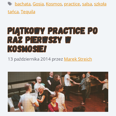
Tagi
bachata
,
Gosia
,
Kosmos
,
practice
,
salsa
,
szkoła
tańca
,
Tequila
Piątkowy practice po
raz pierwszy w
Kosmosie!
13 października 2014
przez
Marek Streich