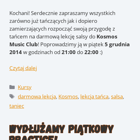
Kochani! Serdecznie zapraszamy wszystkich
zarówno już tańczących jak i dopiero
zamierzających rozpocząć swoją przygodę z
tańcem na darmową lekcję salsy do
Kosmos
Music Club
! Poprowadzimy ją w piątek
5 grudnia
2014
w godzinach od
21:00
do
22:00
:)
Czytaj dalej
Kategorie
Kursy
Tagi
darmowa lekcja
,
Kosmos
,
lekcja tańca
,
salsa
,
taniec
Wydłużamy piątkowy
Practice!