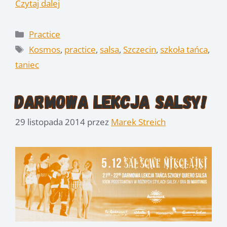
Czytaj dalej
Kategorie
Practice
Tagi
Kosmos
,
practice
,
salsa
,
Szczecin
,
szkoła tańca
,
taniec
Darmowa lekcja Salsy!
29 listopada 2014
przez
Marek Streich