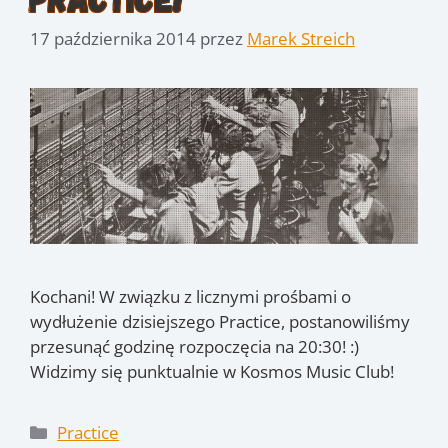
17 października 2014
przez
Marek Streich
Kochani! W związku z licznymi prośbami o
wydłużenie dzisiejszego Practice, postanowiliśmy
przesunąć godzinę rozpoczęcia na 20:30! :)
Widzimy się punktualnie w Kosmos Music Club!
Kategorie
Practice