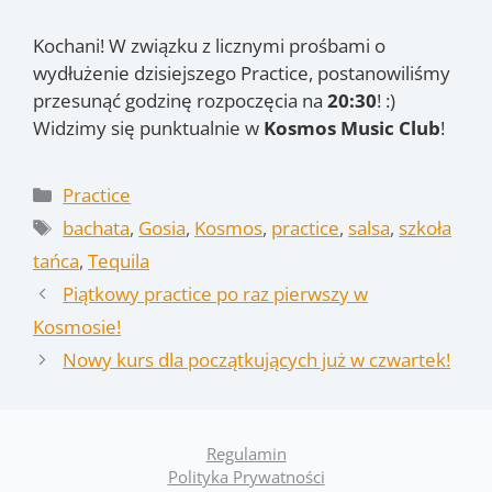
Kochani! W związku z licznymi prośbami o
wydłużenie dzisiejszego Practice, postanowiliśmy
przesunąć godzinę rozpoczęcia na
20:30
! :)
Widzimy się punktualnie w
Kosmos Music Club
!
Kategorie
Practice
Tagi
bachata
,
Gosia
,
Kosmos
,
practice
,
salsa
,
szkoła
tańca
,
Tequila
Piątkowy practice po raz pierwszy w
Kosmosie!
Nowy kurs dla początkujących już w czwartek!
Regulamin
Polityka Prywatności