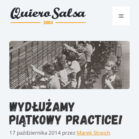
Przejdź
do
Menu
treści
Wydłużamy
piątkowy Practice!
17 października 2014
przez
Marek Streich