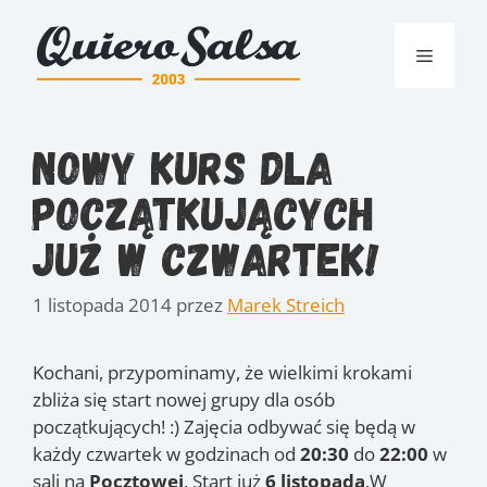
Przejdź
do
Menu
treści
Nowy kurs dla
początkujących
już w czwartek!
1 listopada 2014
przez
Marek Streich
Kochani, przypominamy, że wielkimi krokami
zbliża się start nowej grupy dla osób
początkujących! :) Zajęcia odbywać się będą w
każdy czwartek w godzinach od
20:30
do
22:00
w
sali na
Pocztowej
. Start już
6 listopada
.
W